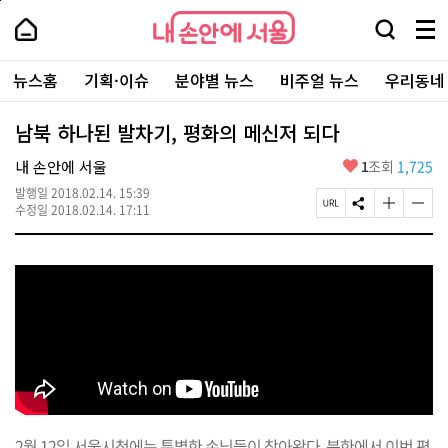
본
페
내
문
이
내
손
검
메
바
지
손
안
색
뉴
로
상
안
주
에
창
전
가
단
에
뉴스홈
기획·이슈
분야별 뉴스
비주얼 뉴스
우리동네
요
서
열
체
기
으
서
서
울
기
보
로
울
비
기
이
-
남북 하나된 발차기, 평화의 메신저 되다
스
동
서
바
울
좋
내 손안에 서울
1
조회
1,725
로
시
아
가
대
발행일
2018.02.14. 15:39
요
기
페
S
글
글
표
수정일
2018.02.14. 17:11
이
N
자
자
소
지
S
크
크
통
U
공
기
기
포
R
유
크
작
털
L
하
게
게
복
기
변
변
사
경
경
하
하
기
기
2월 12일 서울시청에는 특별한 손님들이 찾아왔다. 북한에서 이번 평