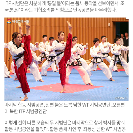
ITF 시범단은 차분하게 ‘통일 틀’이라는 품새 동작을 선보이면서 ‘조.
국.통.일’ 이라는 기합소리를 외침으로 단독공연을 마무리했다.
마지막 합동 시범공연, 왼편 붉은 도복 남한 WT 시범공연단, 오른편
이 북한 ITF 시범공연단
이렇게 전혀 다른 모습의 두 시범단은 마지막으로 함께 박자를 맞춰
합동 시범공연을 펼쳤다. 합동 품새 시연 후, 최동성 남한 WT 시범공