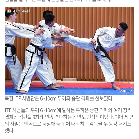
북한 ITF 시범단은 6~10cm 두께의 송판 격파를 선보였다
ITF 사범들의 두께 6~10cm에 달하는 두꺼운 송판 격파와 여러 장씩
겹쳐진 석판을 9차례 연속 격파하는 장면도 인상적이었다. 이어 세 명
의 사범은 맨몸으로 등장해 등 위에 내리치는 각목을 두 동강 내기도
했다.