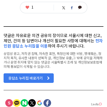
좋
1
카
트
페
아
카
위
이
요
오
터
스
톡
북
댓글은 자유로운 의견 공유의 장이므로 서울시에 대한 신고,
제안, 건의 등 답변이나 개선이 필요한 사항에 대해서는
전자
민원 응답소 누리집을 이용
하여 주시기 바랍니다.
상업성 광고, 저작권 침해, 저속한 표현, 특정인에 대한 비방, 명예훼손, 정
치적 목적, 유사한 내용의 반복적 글, 개인정보 유출,그 밖에 공익을 저해하
거나 운영 취지에 맞지 않는 댓글은 서울특별시 조례 및 개인정보보호법에
의해 통보없이 삭제될 수 있습니다.
응답소 누리집 바로가기