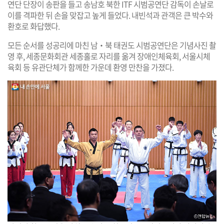
연단 단장이 송판을 들고 송남호 북한 ITF 시범공연단 감독이 손날로
이를 격파한 뒤 손을 맞잡고 높게 들었다. 내빈석과 관객은 큰 박수와
환호로 화답했다.
모든 순서를 성공리에 마친 남‧북 태권도 시범공연단은 기념사진 촬
영 후, 세종문화회관 세종홀로 자리를 옮겨 장애인체육회, 서울시체
육회 등 유관단체가 함께한 가운데 환영 만찬을 가졌다.