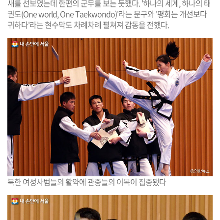
새를 선보였는데 한편의 군무를 보는 듯했다. '하나의 세계, 하나의 태
권도(One world, One Taekwondo)'라는 문구와 '평화는 개선보다
귀하다'라는 현수막도 차례차례 펼쳐져 감동을 전했다.
북한 여성사범들의 활약에 관중들의 이목이 집중됐다