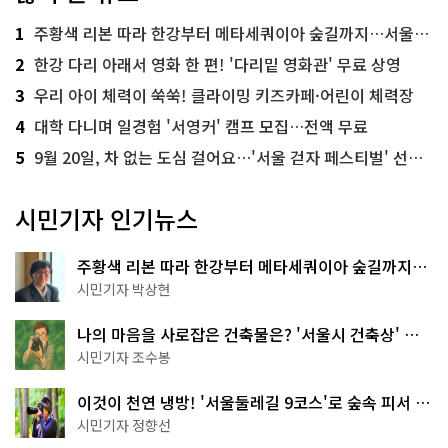
1
주황색 리본 따라 한강부터 메타세쿼이아 숲길까지…서울둘레길 15코스
2
한강 다리 아래서 영화 한 편! '다리밑 영화관' 무료 상영
3
우리 아이 체력이 쑥쑥! 클라이밍 키즈카페·어린이 체력장
4
대학 다니며 일경험 '서영커' 캠프 모집…전액 무료
5
9월 20일, 차 없는 도심 걸어요…'서울 걷자 페스티벌' 선착순 5천명
시민기자 인기뉴스
주황색 리본 따라 한강부터 메타세쿼이아 숲길까지…
서울둘레길 15코스
시민기자 박상현
나의 마음을 사로잡은 건축물은? '서울시 건축상' 수
상작 공개!
시민기자 조수봉
이것이 천연 냉방! '서울둘레길 9코스'로 숲속 피서 떠
나볼까
시민기자 정향선