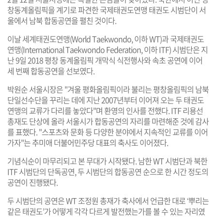
창동계올림픽을 계기로 파견한 국제태권도연맹 태권도 시범단이 서
울에서 남북 합동공연을 펼친 것이다.
이날 세계태권도연맹(World Taekwondo, 이하 WT)과 국제태권도
연맹(International Taekwondo Federation, 이하 ITF) 시범단은 지
난 9일 2018 평창 동계올림픽 개막식 식전행사와 속초 공연에 이어
세 번째 합동공연을 선보였다.
박원순 서울시장은 "겨울 평화올림픽이라 불리는 평창올림픽의 남북
단일선수단을 꾸리는 데에 지난 2007년부터 이어져 오는 두 태권도
연맹의 교류가 다리를 놓았다"며 환영의 인사를 전했다. ITF 리용선
총재도 단상에 올라 서울시가 합동공연의 자리를 마련해준 것에 감사
를 표했다. "스포츠와 문화 등 다양한 분야에서 지속적인 교류를 이어
가자"는 추미애 더불어민주당 대표의 축사도 이어졌다.
기념식순이 마무리되고 본 무대가 시작됐다. 남한 WT 시범단과 북한
ITF 시범단의 단독공연, 두 시범단의 합동공연 순으로 한 시간 정도의
공연이 진행됐다.
두 시범단의 공연은 WT 조정원 총재가 축사에서 언급한 대로 ‘뿌리는
같은 태권도’가 어떻게 각각 다르게 발전했는가를 볼 수 있는 자리였