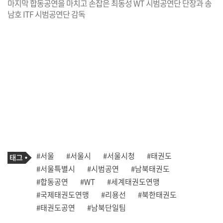
마지막 합동공연을 마치고 손잡은 최동성 WT 시범공연단 단장과 송
남호 ITF 시범공연단 감독
기
태
#서울
#서울시
#서울시청
#태권도
사
그
관
#서울특별시
#시범공연
#남북태권도
련
#합동공연
#WT
#세계태권도연맹
태
그
#국제태권도연맹
#리용선
#북한태권도
#태권도공연
#남북단일팀