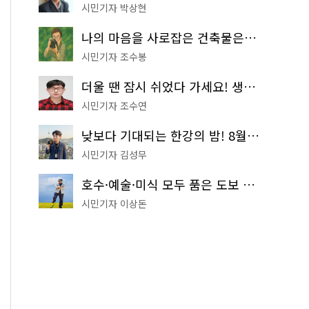
시민기자 박상현
나의 마음을 사로잡은 건축물은? '서울시 건축상' 수상작 공개!
시민기자 조수봉
더울 땐 잠시 쉬었다 가세요! 생수 냉장고부터 해피소·무더위쉼터까지
시민기자 조수연
낮보다 기대되는 한강의 밤! 8월 한정 무료 '한강 밤핑' 예약은?
시민기자 김성무
호수·예술·미식 모두 품은 도보 코스! 서울식물원~LG아트센터~마곡테라스거리
시민기자 이상돈