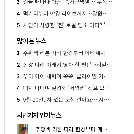
3
걸을 때마다 아픈 '족저근막염'…무작정 참지 말고 '이것' 해보세요!
4
먹거리부터 야경 라이브까지…망원한강공원 알짜 코스
5
시민이 사랑한 '찐' 로컬 명소 어디? '서울에디션25' 추천 코스
많이 본 뉴스
1
주황색 리본 따라 한강부터 메타세쿼이아 숲길까지…서울둘레길 15코스
2
한강 다리 아래서 영화 한 편! '다리밑 영화관' 무료 상영
3
우리 아이 체력이 쑥쑥! 클라이밍 키즈카페·어린이 체력장
4
대학 다니며 일경험 '서영커' 캠프 모집…전액 무료
5
9월 20일, 차 없는 도심 걸어요…'서울 걷자 페스티벌' 선착순 5천명
시민기자 인기뉴스
주황색 리본 따라 한강부터 메타세쿼이아 숲길까지…서울둘레길 15코스