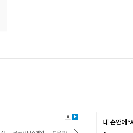
내
손
안
에
'서
광장
공공서비스예약
보육포털
일자리포털
문화포털