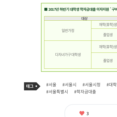
■ 2017년 하반기 대학생 학자금대출 이자지원 `구
대상
재학(휴학)생
일반가정
졸업생
재학(휴학)생
다자녀가구 대학생
졸업생
기
태
#서울
#서울시
#서울시청
#대학
사
그
관
#서울특별시
#학자금대출
련
태
그
좋
3