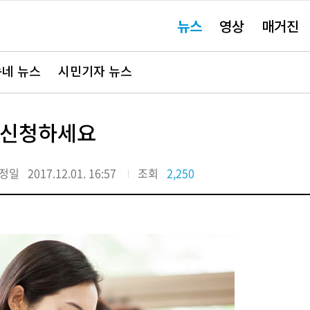
주
뉴스
영상
매거진
요
서
비
스
바
네 뉴스
시민기자 뉴스
로
가
기"
 신청하세요
정일
2017.12.01. 16:57
조회
2,250