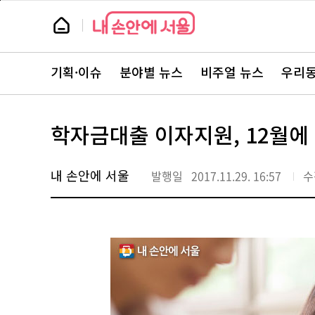
본
페
문
이
뉴
바
지
스
로
상
룸
가
단
뉴
기
으
스
로
기획·이슈
분야별 뉴스
비주얼 뉴스
우리동
주
이
요
동
서
비
스
학자금대출 이자지원, 12월에
바
로
가
기
내 손안에 서울
발행일
2017.11.29. 16:57
수