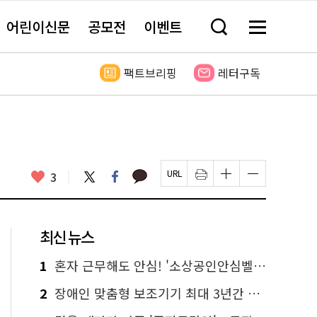
어린이신문
공모전
이벤트
검
메
색
뉴
창
전
열
체
팩트브리핑
레터구독
기
보
기
카
좋
트
페
3
페
인
글
글
카
위
이
아
이
쇄
자
자
오
터
스
요
지
하
크
크
톡
북
U
기
기
기
R
새
크
작
L
창
게
게
최신 뉴스
복
열
변
변
사
림
경
경
하
하
1
혼자 근무해도 안심! '소상공인안심벨' 신청하세요
기
기
2
장애인 맞춤형 보조기기 최대 3년간 무상 대여…삶의 질 높인다