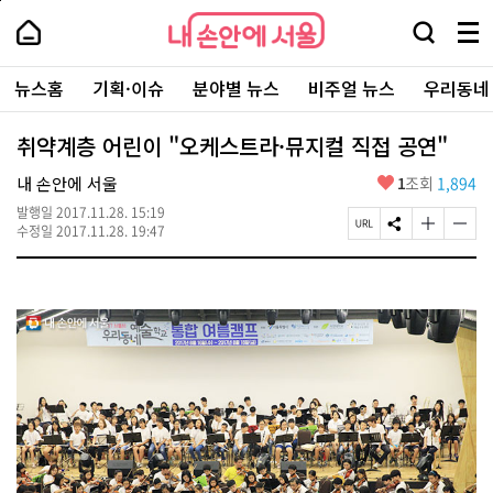
본
페
내
문
이
내
손
검
메
바
지
손
안
색
뉴
로
상
안
주
에
창
전
가
단
에
뉴스홈
기획·이슈
분야별 뉴스
비주얼 뉴스
우리동네
요
서
열
체
기
으
서
서
울
기
보
로
울
비
기
이
-
취약계층 어린이 "오케스트라·뮤지컬 직접 공연"
스
동
서
바
울
좋
내 손안에 서울
1
조회
1,894
로
시
아
가
대
발행일
2017.11.28. 15:19
요
기
페
S
글
글
표
수정일
2017.11.28. 19:47
이
N
자
자
소
지
S
크
크
통
U
공
기
기
포
R
유
크
작
털
L
하
게
게
복
기
변
변
사
경
경
하
하
기
기