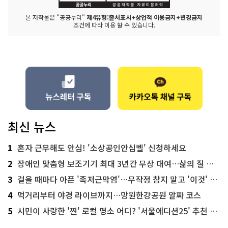
본 저작물은 "공공누리"
제4유형:출처표시+상업적 이용금지+변경금지
조건에 따라 이용 할 수 있습니다.
최신 뉴스
1
혼자 근무해도 안심! '소상공인안심벨' 신청하세요
2
장애인 맞춤형 보조기기 최대 3년간 무상 대여…삶의 질 높인다
3
걸을 때마다 아픈 '족저근막염'…무작정 참지 말고 '이것' 해보세요!
4
먹거리부터 야경 라이브까지…망원한강공원 알짜 코스
5
시민이 사랑한 '찐' 로컬 명소 어디? '서울에디션25' 추천 코스