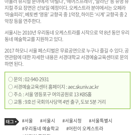
아울러 뮤지컬 분야에서 ‘마틸다’, ‘헤어스프레이’, ‘알라딘’ 등 유명 뮤
지컬 주요 장면은 선보일 예정이다. 오케스트라 분야에서는 오페라
‘마술피리’, 베토벤 ‘영웅’ 교향곡 중 1악장, 하이든 ‘시계’ 교향곡 중 2
악장 등을 연주한다.
서울시는 2010년 우리동네 오케스트라를 시작으로 약 8년 동안 우리
동네 예술학교를 지원하고 있다.
2017 하모니 서울 페스티벌은 무료공연으로 누구나 즐길 수 있다. 공
연관람에 대한 자세한 내용은 서경대학교 서경예술교육센터로 문의
하면 된다.
○ 문의 : 02-940-2931
○ 서경예술교육센터 홈페이지 :
aec.skuniv.ac.kr
○ 주소 : 서울 영등포구 여의공원로 13 KBS홀
○ 교통 : 9호선 국회의사당역 4번 출구, 도보 5분 거리
기
태
#서울
#서울시
#서울시청
#서울특별시
사
그
관
#우리동네 예술학교
#어린이 오케스트라
련