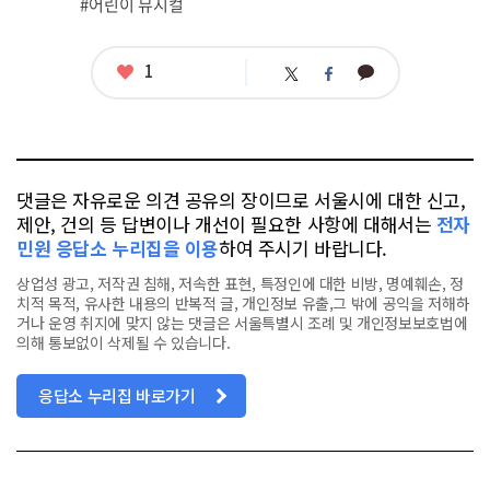
#어린이 뮤지컬
태
그
좋
1
카
트
페
아
카
위
이
요
오
터
스
톡
북
댓글은 자유로운 의견 공유의 장이므로 서울시에 대한 신고,
제안, 건의 등 답변이나 개선이 필요한 사항에 대해서는
전자
민원 응답소 누리집을 이용
하여 주시기 바랍니다.
상업성 광고, 저작권 침해, 저속한 표현, 특정인에 대한 비방, 명예훼손, 정
치적 목적, 유사한 내용의 반복적 글, 개인정보 유출,그 밖에 공익을 저해하
거나 운영 취지에 맞지 않는 댓글은 서울특별시 조례 및 개인정보보호법에
의해 통보없이 삭제될 수 있습니다.
응답소 누리집 바로가기