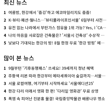
최신 뉴스
1
여름밤, 한강에서 '줍깅'하고 에코마일리지도 줍줍!
2
K-뷰티·패션·웰니스…'뷰티풀라이프인서울' 6일부터 사전 예약
3
유전 없는 나라에서 부탄가스 점유율 1위 가능? Yes, I 'CAN'
4
나의 마음을 사로잡은 건축물은? '서울시 건축상' 수상작 공개!
5
낮보다 기대되는 한강의 밤! 8월 한정 무료 '한강 밤핑' 예약은?
많이 본 뉴스
1
9월부턴 '기후동행패스' 쓰세요! 39세까지 청년 혜택
2
주황색 리본 따라 한강부터 메타세쿼이아 숲길까지…서울둘레길 15코스
3
서울 로컬여행, 여기부터 시작하세요 '서울에디션25'
4
한강 다리 아래서 영화 한 편! '다리밑 영화관' 무료 상영
5
폭염 속 피어난 진분홍 물결! 국립중앙박물관 배롱나무 명소