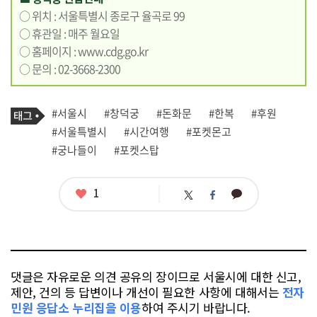
○ 위치 : 서울특별시 종로구 율곡로 99
○ 휴관일 : 매주 월요일
○ 홈페이지 :
www.cdg.go.kr
○ 문의 : 02-3668-2300
기
태
#서울시
#창덕궁
#돈화문
#한복
#후원
사
그
관
#서울특별시
#시간여행
#포켓몬고
련
#궁나들이
#포켓스탑
태
그
좋
1
카
트
페
아
카
위
이
요
오
터
스
톡
북
댓글은 자유로운 의견 공유의 장이므로 서울시에 대한 신고,
제안, 건의 등 답변이나 개선이 필요한 사항에 대해서는
전자
민원 응답소 누리집을 이용
하여 주시기 바랍니다.