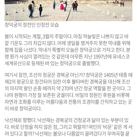
창덕궁의 정전인 인정전 모습
봄이 시작되는 계절, 3월의 주말이다. 마침 하늘빛은 나쁘지 않고 바
깥 기운도 그리 차갑지 않다. 어제 생일을 챙겨주지 못한 막내를 위해
함께 집을 나섰다. 막내가 특별히 오늘은 창덕궁으로 가자고 한다. 분
명 뭔가 사심이 깔려있는 것 같은데 아무튼 지난 1997년에 유네스코
세계유산으로 등재된 바 있는 창덕궁으로 출발했다.
여기서 잠깐, 조선의 정궁은 경복궁 아닌가? 창덕궁은 1405년 태종 때
제2의 왕궁으로 창건되어 임란 이후 불타버린 경복궁을 대신해 조선
의 마지막 왕인 순종 때까지 약 270여 년간 정궁 역할을 한 곳이다. 그
나마 원형이 가장 잘 보존된 궁궐이다. 비밀의 정원인 후원을 비롯해
자연과 조화를 이루는 아름다움과 전통의 조경미를 간직하고 있는 곳
이 바로 창덕궁이다.
낙선재로 향했다. 낙선재는 경복궁의 건청궁과 닮아 있는 부분이 있
다. 바로 단청을 하지 않은 점, 그리고 뭐랄까? 여인의 ‘비운’ 같은 게 서
려 있다고 할까? 낙선재는 볼모나 다름없이 끌려갔다가 우여곡절 끝