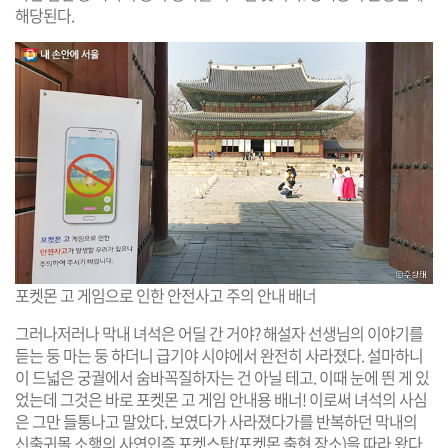
해당된다.
포켓몬 고 게임으로 인한 안전사고 주의 안내 배너
그러나저러나 막내 녀석은 어딜 간 거야? 해설자 선생님의 이야기를
듣는 둥 마는 둥 하더니 급기야 시야에서 완전히 사라졌다. 설마하니
이 드넓은 궁궐에서 숨바꼭질하자는 건 아닐 테고. 이때 눈에 띈 게 있
었는데 그것은 바로 포켓몬 고 게임 안내용 배너! 이로써 녀석의 사심
은 그만 들통나고 말았다. 보였다가 사라졌다가를 반복하던 막내의
신출귀몰 소행의 사연인즉 포켓스탑(포켓몬 출현 장소)을 따라 왔다