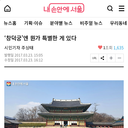
본
페
내
문
이
내
손
검
메
바
지
손
안
색
뉴
로
상
안
주
에
창
전
가
단
에
뉴스홈
기획·이슈
분야별 뉴스
비주얼 뉴스
우리동네
요
서
열
체
기
으
서
서
울
기
보
로
울
비
기
이
-
‘창덕궁’엔 뭔가 특별한 게 있다
스
동
서
바
울
좋
시민기자 주상태
1
조회
1,635
로
시
아
가
대
발행일
2017.03.23. 15:05
요
기
페
S
글
글
표
수정일
2017.03.23. 16:12
이
N
자
자
소
지
S
크
크
통
U
공
기
기
포
R
유
크
작
털
L
하
게
게
복
기
변
변
사
경
경
하
하
기
기