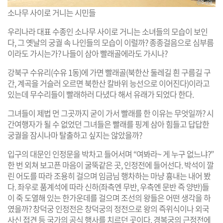
소나무 사이로 거니는 시민들
우리나라 대표 수종인 소나무 사이로 거니는 소녀들의 모습이 보인
다, 그 옛날의 궁궐 속 나인들의 모습이 이럴까? 종종걸음으로 심부름
이라도 가시는가? 나들이 삼아 빨래골에라도 가시나?
강북구 수유리(수유 1동)에 가면 빨래골(북한산 둘레길 흰 구름길 구
간, 계곡을 거슬러 오르면 북한산 칼바위 능선으로 이어진다)이라고
있는데 무수리들이 빨래하러 다녔다 해서 유래가 되었다 한다.
그녀들이 제법 먼 그곳까지 굳이 가서 빨래를 한 이유는 무엇일까? 시
간여행자가 될 수 없었던 그녀들은 빨래를 핑계 삼아 힘들고 답답한
궁궐을 잠시나마 탈출하고 싶지는 않았을까?
입구의 대문인 인정문을 박차고 들어서며 “여봐라~ 게 누구 없느냐?”
한 번 외쳐 보고픈 마음이 굴뚝같은 곳, 인정전에 들어선다. 박석이 깔
린 어도를 따라 조용히 걸으며 임금님 행차하는 마냥 흉내는 내어 봤
다. 좌우로 품계석에 따라 신하(좌측엔 무반, 우측엔 문반 즉 양반)들
이 죽 도열해 있는 한가운데를 걸으며 조선의 왕들은 어떤 생각을 하
였을까? 창덕궁 인정전은 창덕궁의 정전으로 왕의 즉위식이나 외국
사신 접견 등 국가의 공식 행사를 치르던 곳이다. 경복궁의 근정전에