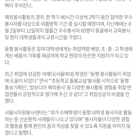
택이 주어진다.
해외봉사활동의 경우, 한 학기 40시간 이상씩 2학기 동안 참여한 우수
봉사자를 대상으로 여름방학 기간 중 실시할 예정이며, 지난해에는 8
월 2일부터 11일까지 열흘간 우수봉사자 60명이 몽골에서 교육봉사
및 현지 대학생들과의 교류시간을 가졌다.
동행 봉사활동은 참여 대학생에게는 취업역량 배양, 초·중·고 학생에
게는 배움의 기회를 제공하며 학교 현장의 든든한 지원자가 되고 있
다.
최근 취업에 성공한 석예다(서울여대) 학생은 “동행 봉사활동이 취업
에 도움이 되었다” 면서 “‘초등학교 돌봄교실’봉사를 시작으로 ‘동행
홍보기획단’, ‘캄보디아 해외봉사’ 등 다양한 봉사활동 경험을 취업 면
접관들이 긍정적으로 평가해 주신 것 같다”고 취업성공의 비결을 전
했다.
서울시자원봉사센터는 “과거 수혜학생이 동행 대학생 봉사자로 활동
하는 등 선순환적 사례들이 나오고 있다며” 봉사자들이 다양한 경험
과 활동을 통해 본인의 꿈과 적성을 찾을 수 있도록 지원을 아끼지 않
겠다고 말했다.