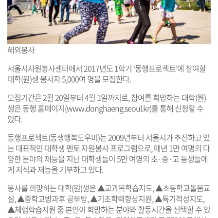
해외봉사
서울시자원봉사센터에서 2017년도 1학기 ‘동행프로젝트’에 참여할
대학(원)생 봉사자 5,000여 명을 모집한다.
모집기간은 2월 20일부터 4월 1일까지로, 참여를 희망하는 대학(원)
생은 동행 홈페이지(
www.donghaeng.seoul.kr
)를 통해 신청할 수
있다.
동행프로젝트(동생행복도우미)는 2009년부터 서울시가 추진하고 있
는 대표적인 대학생 멘토 자원봉사 프로그램으로, 매년 1만 여명의 다
양한 분야의 재능을 지닌 대학생들이 5만 여명의 초·중·고 동생들에
게 지식과 재능을 기부하고 있다.
봉사를 희망하는 대학(원)생은 ▲교과목학습지도, ▲초등학교돌봄교
실, ▲중학교방과후 공부방, ▲기초학력향상지원, ▲특기적성지도,
▲체험학습지원 중 본인이 희망하는 분야와 활동시간을 선택할 수 있