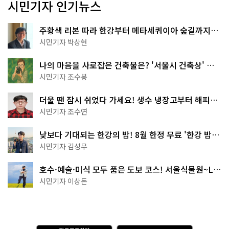
시민기자 인기뉴스
주황색 리본 따라 한강부터 메타세쿼이아 숲길까지…
서울둘레길 15코스
시민기자 박상현
나의 마음을 사로잡은 건축물은? '서울시 건축상' 수
상작 공개!
시민기자 조수봉
더울 땐 잠시 쉬었다 가세요! 생수 냉장고부터 해피소
·무더위쉼터까지
시민기자 조수연
낮보다 기대되는 한강의 밤! 8월 한정 무료 '한강 밤
핑' 예약은?
시민기자 김성무
호수·예술·미식 모두 품은 도보 코스! 서울식물원~LG
아트센터~마곡테라스거리
시민기자 이상돈
다
A