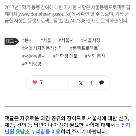
2017년 1학기 동행 참여에 대한 자세한 사항은 서울동행프로젝트 홈
페이지(
www.donghaeng.seoul.kr
)에서 확인 할 수 있으며, 기타 궁
금한 사항은 동행프로젝트팀(02-2274-7306~9)으로 문의하면 된다.
기
태
#봉사
#서울
#서울시
#서울시청
사
그
관
#서울시자원봉사센터
#동행프로젝트
련
#서울특별시
#대학생 멘토
#해외 봉사
태
그
#기업탐방
좋
7
카
트
페
아
카
위
이
요
오
터
스
톡
북
댓글은 자유로운 의견 공유의 장이므로 서울시에 대한 신고,
제안, 건의 등 답변이나 개선이 필요한 사항에 대해서는
전자
민원 응답소 누리집을 이용
하여 주시기 바랍니다.