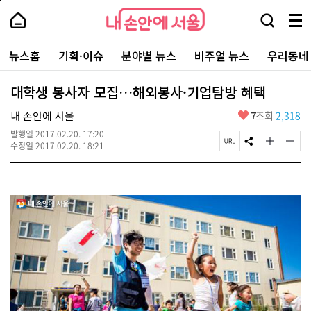
본
페
내
문
이
내
손
검
메
바
지
손
안
색
뉴
로
상
안
주
에
창
전
가
단
에
뉴스홈
기획·이슈
분야별 뉴스
비주얼 뉴스
우리동네
요
서
열
체
기
으
서
서
울
기
보
로
울
비
기
이
-
대학생 봉사자 모집…해외봉사·기업탐방 혜택
스
동
서
바
울
좋
내 손안에 서울
7
조회
2,318
로
시
아
가
대
발행일
2017.02.20. 17:20
요
기
페
S
글
글
표
수정일
2017.02.20. 18:21
이
N
자
자
소
지
S
크
크
통
U
공
기
기
포
R
유
크
작
털
L
하
게
게
복
기
변
변
사
경
경
하
하
기
기