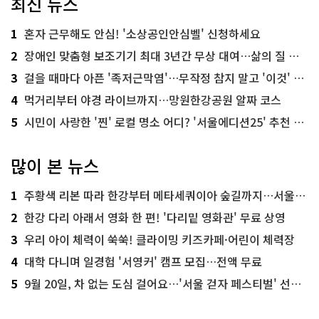
최신 뉴스
1
혼자 근무해도 안심! '소상공인안심벨' 신청하세요
2
장애인 맞춤형 보조기기 최대 3년간 무상 대여…삶의 질 높인다
3
걸을 때마다 아픈 '족저근막염'…무작정 참지 말고 '이것' 해보세요!
4
먹거리부터 야경 라이브까지…망원한강공원 알짜 코스
5
시민이 사랑한 '찐' 로컬 명소 어디? '서울에디션25' 추천 코스
많이 본 뉴스
1
주황색 리본 따라 한강부터 메타세쿼이아 숲길까지…서울둘레길 15코스
2
한강 다리 아래서 영화 한 편! '다리밑 영화관' 무료 상영
3
우리 아이 체력이 쑥쑥! 클라이밍 키즈카페·어린이 체력장
4
대학 다니며 일경험 '서영커' 캠프 모집…전액 무료
5
9월 20일, 차 없는 도심 걸어요…'서울 걷자 페스티벌' 선착순 5천명