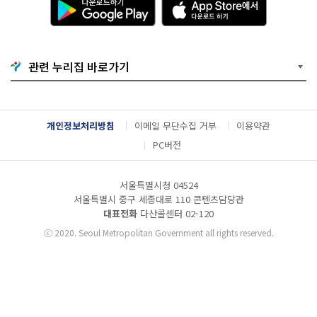
운
p
로
p
드
S
하
t
기
o
관련 누리집 바로가기
G
r
o
e
o
에
g
서
l
다
개인정보처리방침
이메일 무단수집 거부
이용약관
e
운
P
로
PC버전
l
드
a
하
y
기
서울특별시청 04524
서울특별시 중구 세종대로 110 콘텐츠담당관
대표전화
다산콜센터
02-120
ⓒ
2020. Seoul Metropolitan Government all rights reserved.