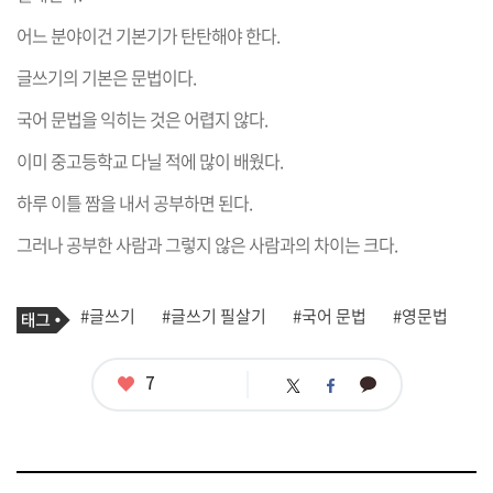
어느 분야이건 기본기가 탄탄해야 한다.
글쓰기의 기본은 문법이다.
국어 문법을 익히는 것은 어렵지 않다.
이미 중고등학교 다닐 적에 많이 배웠다.
하루 이틀 짬을 내서 공부하면 된다.
그러나 공부한 사람과 그렇지 않은 사람과의 차이는 크다.
기
태
#글쓰기
#글쓰기 필살기
#국어 문법
#영문법
사
그
관
련
태
좋
7
카
트
페
그
아
카
위
이
요
오
터
스
톡
북