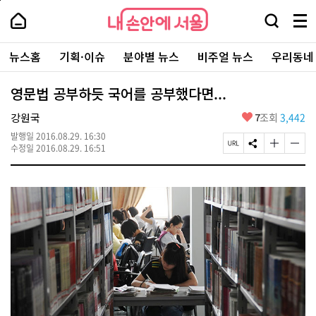
본
페
내
문
이
내
손
검
메
바
지
손
안
색
뉴
로
상
안
주
에
창
전
가
단
에
뉴스홈
기획·이슈
분야별 뉴스
비주얼 뉴스
우리동네
요
서
열
체
기
으
서
서
울
기
보
로
울
비
기
이
-
영문법 공부하듯 국어를 공부했다면...
스
동
서
바
울
좋
강원국
7
조회
3,442
로
시
아
가
대
발행일
2016.08.29. 16:30
요
기
페
S
글
글
표
수정일
2016.08.29. 16:51
이
N
자
자
소
지
S
크
크
통
U
공
기
기
포
R
유
크
작
털
L
하
게
게
복
기
변
변
사
경
경
하
하
기
기