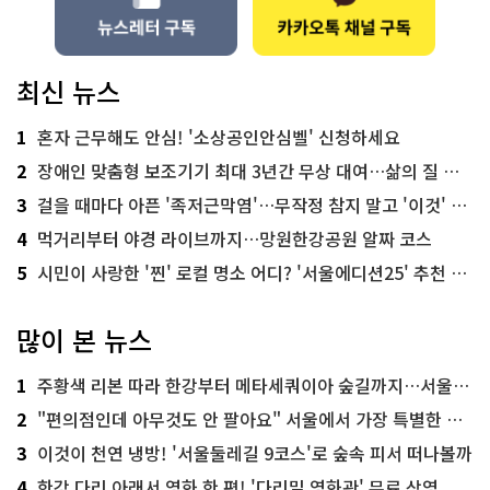
최신 뉴스
1
혼자 근무해도 안심! '소상공인안심벨' 신청하세요
2
장애인 맞춤형 보조기기 최대 3년간 무상 대여…삶의 질 높인다
3
걸을 때마다 아픈 '족저근막염'…무작정 참지 말고 '이것' 해보세요!
4
먹거리부터 야경 라이브까지…망원한강공원 알짜 코스
5
시민이 사랑한 '찐' 로컬 명소 어디? '서울에디션25' 추천 코스
많이 본 뉴스
1
주황색 리본 따라 한강부터 메타세쿼이아 숲길까지…서울둘레길 15코스
2
"편의점인데 아무것도 안 팔아요" 서울에서 가장 특별한 편의점의 정체
3
이것이 천연 냉방! '서울둘레길 9코스'로 숲속 피서 떠나볼까
4
한강 다리 아래서 영화 한 편! '다리밑 영화관' 무료 상영