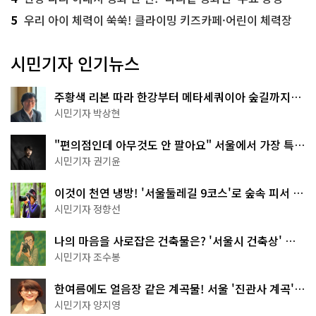
5
우리 아이 체력이 쑥쑥! 클라이밍 키즈카페·어린이 체력장
시민기자 인기뉴스
주황색 리본 따라 한강부터 메타세쿼이아 숲길까지…
서울둘레길 15코스
시민기자 박상현
"편의점인데 아무것도 안 팔아요" 서울에서 가장 특별
한 편의점의 정체
시민기자 권기윤
이것이 천연 냉방! '서울둘레길 9코스'로 숲속 피서 떠
나볼까
시민기자 정향선
나의 마음을 사로잡은 건축물은? '서울시 건축상' 수
상작 공개!
시민기자 조수봉
한여름에도 얼음장 같은 계곡물! 서울 '진관사 계곡'이
천국이네~
시민기자 양지영