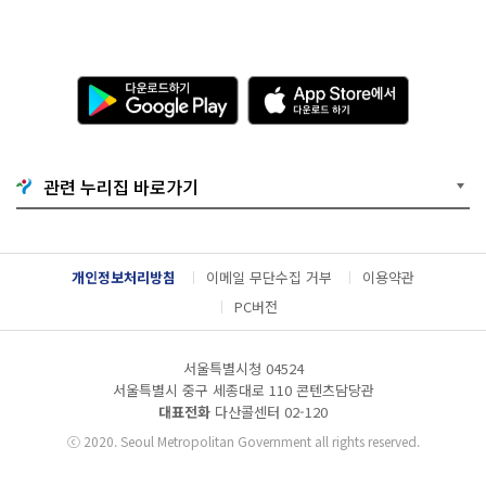
다
A
운
p
로
p
드
S
하
t
기
o
관련 누리집 바로가기
G
r
o
e
o
에
g
서
l
다
개인정보처리방침
이메일 무단수집 거부
이용약관
e
운
P
로
PC버전
l
드
a
하
y
기
서울특별시청 04524
서울특별시 중구 세종대로 110 콘텐츠담당관
대표전화
다산콜센터
02-120
ⓒ
2020. Seoul Metropolitan Government all rights reserved.