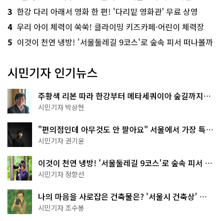
3
한강 다리 아래서 영화 한 편! '다리밑 영화관' 무료 상영
4
우리 아이 체력이 쑥쑥! 클라이밍 키즈카페·어린이 체력장
5
이것이 천연 냉방! '서울둘레길 9코스'로 숲속 피서 떠나볼까
시민기자 인기뉴스
주황색 리본 따라 한강부터 메타세쿼이아 숲길까지…
서울둘레길 15코스
시민기자 박상현
"편의점인데 아무것도 안 팔아요" 서울에서 가장 특별
한 편의점의 정체
시민기자 권기윤
이것이 천연 냉방! '서울둘레길 9코스'로 숲속 피서 떠
나볼까
시민기자 정향선
나의 마음을 사로잡은 건축물은? '서울시 건축상' 수
상작 공개!
시민기자 조수봉