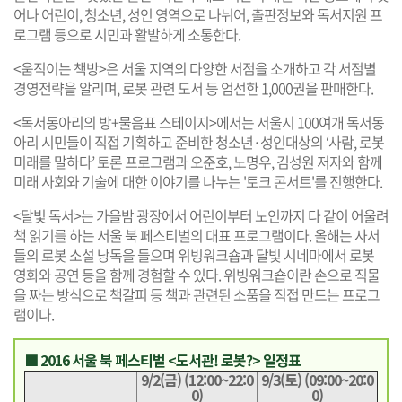
어나 어린이, 청소년, 성인 영역으로 나뉘어, 출판정보와 독서지원 프
로그램 등으로 시민과 활발하게 소통한다.
<움직이는 책방>은 서울 지역의 다양한 서점을 소개하고 각 서점별
경영전략을 알리며, 로봇 관련 도서 등 엄선한 1,000권을 판매한다.
<독서동아리의 방+물음표 스테이지>에서는 서울시 100여개 독서동
아리 시민들이 직접 기획하고 준비한 청소년·성인대상의 ‘사람, 로봇
미래를 말하다’ 토론 프로그램과 오준호, 노명우, 김성원 저자와 함께
미래 사회와 기술에 대한 이야기를 나누는 '토크 콘서트'를 진행한다.
<달빛 독서>는 가을밤 광장에서 어린이부터 노인까지 다 같이 어울려
책 읽기를 하는 서울 북 페스티벌의 대표 프로그램이다. 올해는 사서
들의 로봇 소설 낭독을 들으며 위빙워크숍과 달빛 시네마에서 로봇
영화와 공연 등을 함께 경험할 수 있다. 위빙워크숍이란 손으로 직물
을 짜는 방식으로 책갈피 등 책과 관련된 소품을 직접 만드는 프로그
램이다.
■ 2016 서울 북 페스티벌 <도서관! 로봇?> 일정표
9/2(금) (12:00~22:0
9/3(토) (09:00~20:0
0)
0)