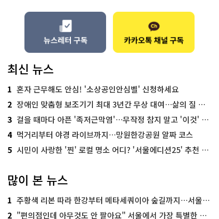
최신 뉴스
1
혼자 근무해도 안심! '소상공인안심벨' 신청하세요
2
장애인 맞춤형 보조기기 최대 3년간 무상 대여…삶의 질 높인다
3
걸을 때마다 아픈 '족저근막염'…무작정 참지 말고 '이것' 해보세요!
4
먹거리부터 야경 라이브까지…망원한강공원 알짜 코스
5
시민이 사랑한 '찐' 로컬 명소 어디? '서울에디션25' 추천 코스
많이 본 뉴스
1
주황색 리본 따라 한강부터 메타세쿼이아 숲길까지…서울둘레길 15코스
2
"편의점인데 아무것도 안 팔아요" 서울에서 가장 특별한 편의점의 정체