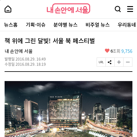
본
페
내
문
이
내
손
검
메
바
지
손
안
색
뉴
로
상
안
주
에
창
전
가
단
에
뉴스홈
기획·이슈
분야별 뉴스
비주얼 뉴스
우리동네
요
서
열
체
기
으
서
서
울
기
보
로
울
비
기
이
-
책 위에 그린 달빛! 서울 북 페스티벌
스
동
서
바
울
좋
내 손안에 서울
6
조회
9,756
로
시
아
가
대
발행일
2016.08.29. 16:49
요
기
페
S
글
글
표
수정일
2016.08.29. 18:19
이
N
자
자
소
지
S
크
크
통
U
공
기
기
포
R
유
크
작
털
L
하
게
게
복
기
변
변
사
경
경
하
하
기
기