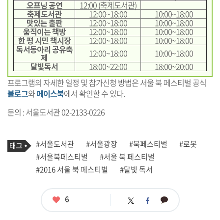
오프닝 공연
12:00 (축제도서관)
축제도서관
12:00~18:00
10:00~18:00
맛있는 출판
12:00~18:00
10:00~18:00
움직이는 책방
12:00~18:00
10:00~18:00
한 평 시민 책시장
12:00~18:00
10:00~18:00
독서동아리 공유축
12:00~18:00
10:00~18:00
제
달빛독서
18:00~22:00
18:00~20:00
프로그램의 자세한 일정 및 참가신청 방법은 서울 북 페스티벌 공식
블로그
와
페이스북
에서 확인할 수 있다.
문의 : 서울도서관 02-2133-0226
기
태
#서울도서관
#서울광장
#북페스티벌
#로봇
사
그
관
#서울북페스티벌
#서울 북 페스티벌
련
#2016 서울 북 페스티벌
#달빛 독서
태
그
좋
6
카
트
페
아
카
위
이
요
오
터
스