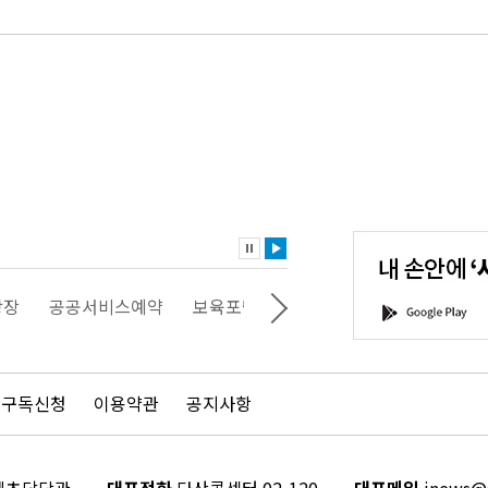
내
손
안
에
'서
광장
공공서비스예약
보육포털
일자리포털
문화포털
G
울'을
o
다
o
운
g
로
l
드
e
 구독신청
이용약관
공지사항
하
P
세
l
요!
a
y