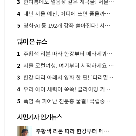
3
한여름에도 얼음장 같은 계곡물! 서울 '진관사 계곡'이 천국이네~
4
내년 서울 예산, 어디에 쓰면 좋을까요? 온라인 투표
5
영화·AI 등 192개 강좌 쏟아진다! 서울시민대학 선착순 신청
많이 본 뉴스
1
주황색 리본 따라 한강부터 메타세쿼이아 숲길까지…서울둘레길 15코스
2
서울 로컬여행, 여기부터 시작하세요 '서울에디션25'
3
한강 다리 아래서 영화 한 편! '다리밑 영화관' 무료 상영
4
우리 아이 체력이 쑥쑥! 클라이밍 키즈카페·어린이 체력장
5
폭염 속 피어난 진분홍 물결! 국립중앙박물관 배롱나무 명소
시민기자 인기뉴스
주황색 리본 따라 한강부터 메타세쿼이아 숲길까지…서울둘레길 15코스