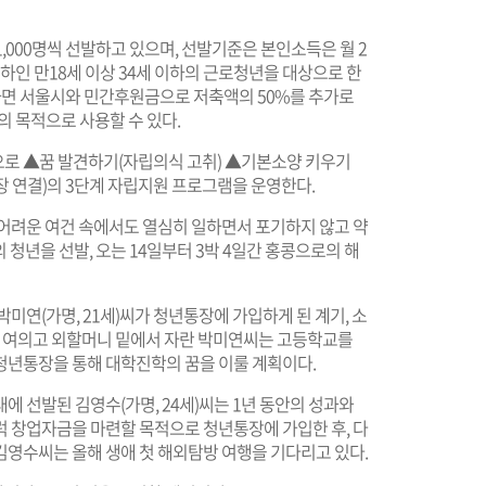
 1,000명씩 선발하고 있으며, 선발기준은 본인소득은 월 2
이하인 만18세 이상 34세 이하의 근로청년을 대상으로 한
 저축하면 서울시와 민간후원금으로 저축액의 50%를 추가로
 목적으로 사용할 수 있다.
로 ▲꿈 발견하기(자립의식 고취) ▲기본소양 키우기
장 연결)의 3단계 자립지원 프로그램을 운영한다.
 어려운 여건 속에서도 열심히 일하면서 포기하지 않고 약
청년을 선발, 오는 14일부터 3박 4일간 홍콩으로의 해
미연(가명, 21세)씨가 청년통장에 가입하게 된 계기, 소
일찍 여의고 외할머니 밑에서 자란 박미연씨는 고등학교를
청년통장을 통해 대학진학의 꿈을 이룰 계획이다.
에 선발된 김영수(가명, 24세)씨는 1년 동안의 성과와
럭 창업자금을 마련할 목적으로 청년통장에 가입한 후, 다
김영수씨는 올해 생애 첫 해외탐방 여행을 기다리고 있다.