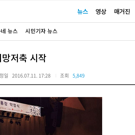
주
뉴스
영상
매거진
요
서
비
스
바
네 뉴스
시민기자 뉴스
로
가
기"
희망저축 시작
정일
2016.07.11. 17:28
조회
5,849