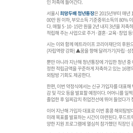
인 저축에 들어간다.
서울시
희망두배 청년통장
은 2015년부터 매년
00만 원 이하, 부모소득 기준중위소득의 80% 
다. 매월 5·10·15만 원을 2년 내지 3년을
적립해 주는 사업으로 주거·결혼·교육·창업 등의
시는 이와 함께 메트라이프 코리아재단의 후원으
(자립역량 강화) ▲꿈을 향해 달려가기(자립·성
뿐만 아니라 지난해 청년통장에 가입한 청년 중
정한 적립금액을 꾸준하게 저축하고 있는 16명의 
외탐방 기회도 제공한다.
한편, 이번 약정식에서는 신규 가입자를 대표해 박
감 및 각오 등을 발표할 예정이다. 어머니를 
졸업한 후 일찌감치 취업전선에 뛰어 들었다가 
이어 지난해 가입자 대표로 이번 홍콩 해외탐방대
미래 목표를 발표하는 시간이 마련된다. 푸드트
양한 지원 프로그램에 열심히 참가했던 직장인 