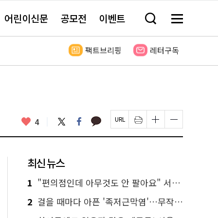
어린이신문
공모전
이벤트
검
메
색
뉴
창
전
열
체
팩트브리핑
레터구독
기
보
기
카
좋
트
페
4
페
인
글
글
카
위
이
아
이
쇄
자
자
오
터
스
요
지
하
크
크
톡
북
U
기
기
기
R
새
크
작
L
창
게
게
최신 뉴스
복
열
변
변
사
림
경
경
하
하
1
"편의점인데 아무것도 안 팔아요" 서울에서 가장 특별한 편의점의 정체
기
기
2
걸을 때마다 아픈 '족저근막염'…무작정 참지 말고 '이것' 해보세요!