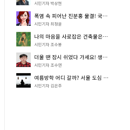
시민기자 박상현
폭염 속 피어난 진분홍 물결! 국립중앙박물관 배롱나무 명소
시민기자 최정윤
나의 마음을 사로잡은 건축물은? '서울시 건축상' 수상작 공개!
시민기자 조수봉
더울 땐 잠시 쉬었다 가세요! 생수 냉장고부터 해피소·무더위쉼터까지
시민기자 조수연
여름방학 어디 갈까? 서울 도심 무료 실내 여행 코스 추천
시민기자 김은주