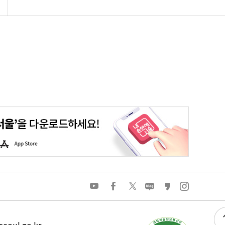
평생학습포털
청년포털
대기환경정보
에코마일리지
A
p
p
S
t
o
유
페
트
네
카
인
r
튜
이
위
이
카
스
e
브
스
터
버
오
타
북
블
스
그
로
토
램
그
리