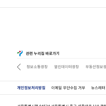
관련 누리집 바로가기
상상대로 서울
정보소통광장
열린데이터광장
부동산정보
개인정보처리방침
이메일 무단수집 거부
뉴스레터