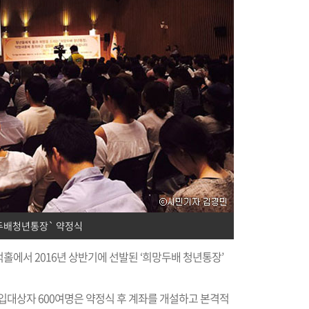
두배청년통장` 약정식
적홀에서 2016년 상반기에 선발된 ‘희망두배 청년통장’
입대상자 600여명은 약정식 후 계좌를 개설하고 본격적