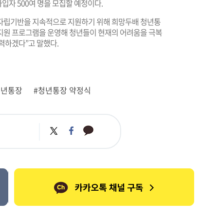
입자 500여 명을 모집할 예정이다.
자립기반을 지속적으로 지원하기 위해 희망두배 청년통
지원 프로그램을 운영해 청년들이 현재의 어려움을 극복
력하겠다”고 말했다.
청년통장
#청년통장 약정식
카
트
페
카
위
이
오
터
스
톡
북