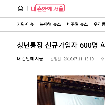
본
페
문
이
뉴
바
지
스
로
상
룸
가
단
뉴
기
으
스
로
기획·이슈
분야별 뉴스
비주얼 뉴스
우리동
주
이
요
동
서
비
스
청년통장 신규가입자 600명 
바
로
가
기
내 손안에 서울
발행일
2016.07.11. 16:10
수