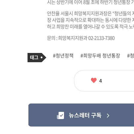
시는 상반기에 이어 8월 초에 하반기 청년통장 가
안찬율 서울시 희망복지지원과장은 “청년들의 
장 사업을 지속적으로 확대하는 동시에 다양한 
하고 희망찬 미래를 열어나갈 수 있도록 적극 노
문의 : 희망복지지원과 02-2133-7380
기
태
#청년정책
#희망두배 청년통장
#
사
그
관
련
태
그
좋
4
아
요