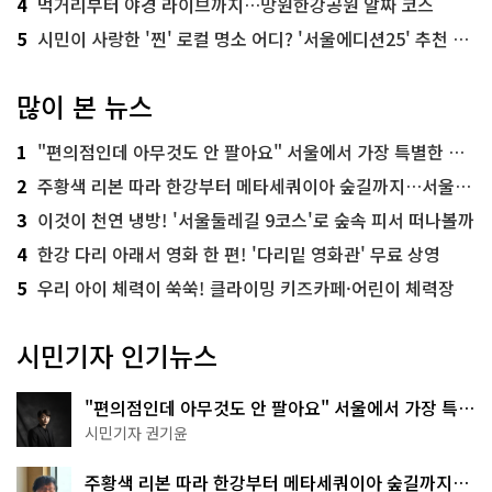
4
먹거리부터 야경 라이브까지…망원한강공원 알짜 코스
5
시민이 사랑한 '찐' 로컬 명소 어디? '서울에디션25' 추천 코스
많이 본 뉴스
1
"편의점인데 아무것도 안 팔아요" 서울에서 가장 특별한 편의점의 정체
2
주황색 리본 따라 한강부터 메타세쿼이아 숲길까지…서울둘레길 15코스
3
이것이 천연 냉방! '서울둘레길 9코스'로 숲속 피서 떠나볼까
4
한강 다리 아래서 영화 한 편! '다리밑 영화관' 무료 상영
5
우리 아이 체력이 쑥쑥! 클라이밍 키즈카페·어린이 체력장
시민기자 인기뉴스
"편의점인데 아무것도 안 팔아요" 서울에서 가장 특별
한 편의점의 정체
시민기자 권기윤
주황색 리본 따라 한강부터 메타세쿼이아 숲길까지…