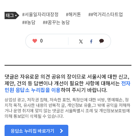
기
태
#서울일자리대장정
#해커톤
##먹거리스타트업
사
그
관
##농담
##꿈꾸는 농담
련
태
그
좋
0
카
트
페
아
카
위
이
요
오
터
스
톡
북
댓글은 자유로운 의견 공유의 장이므로 서울시에 대한 신고,
제안, 건의 등 답변이나 개선이 필요한 사항에 대해서는
전자
민원 응답소 누리집을 이용
하여 주시기 바랍니다.
상업성 광고, 저작권 침해, 저속한 표현, 특정인에 대한 비방, 명예훼손, 정
치적 목적, 유사한 내용의 반복적 글, 개인정보 유출,그 밖에 공익을 저해하
거나 운영 취지에 맞지 않는 댓글은 서울특별시 조례 및 개인정보보호법에
의해 통보없이 삭제될 수 있습니다.
응답소 누리집 바로가기