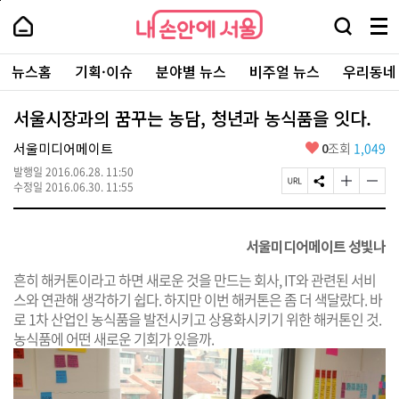
본
페
내
문
이
내
손
검
메
바
지
손
안
색
뉴
로
상
안
주
에
창
전
가
단
에
뉴스홈
기획·이슈
분야별 뉴스
비주얼 뉴스
우리동네
요
서
열
체
기
으
서
서
울
기
보
로
울
비
기
이
-
서울시장과의 꿈꾸는 농담, 청년과 농식품을 잇다.
스
동
서
바
울
좋
서울미디어메이트
0
조회
1,049
로
시
아
가
대
발행일
2016.06.28. 11:50
요
기
페
S
글
글
표
수정일
2016.06.30. 11:55
이
N
자
자
소
지
S
크
크
통
U
공
기
기
포
서울미디어메이트 성빛나
R
유
크
작
털
L
하
게
게
복
기
변
변
흔히 해커톤이라고 하면 새로운 것을 만드는 회사, IT와 관련된 서비
사
경
경
스와 연관해 생각하기 쉽다. 하지만 이번 해커톤은 좀 더 색달랐다. 바
하
하
로 1차 산업인 농식품을 발전시키고 상용화시키기 위한 해커톤인 것.
기
기
농식품에 어떤 새로운 기회가 있을까.