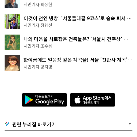
서울둘레길 15코스
시민기자 박상현
이것이 천연 냉방! '서울둘레길 9코스'로 숲속 피서 떠
나볼까
시민기자 정향선
나의 마음을 사로잡은 건축물은? '서울시 건축상' 수
상작 공개!
시민기자 조수봉
한여름에도 얼음장 같은 계곡물! 서울 '진관사 계곡'이
천국이네~
시민기자 양지영
다
A
운
p
로
p
드
S
하
t
기
o
관련 누리집 바로가기
G
r
o
e
o
에