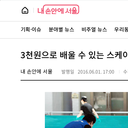
본
페
문
이
뉴
바
지
스
로
상
룸
가
단
뉴
기
으
스
로
기획·이슈
분야별 뉴스
비주얼 뉴스
우리동
주
이
요
동
서
비
스
3천원으로 배울 수 있는 스케
바
로
가
기
내 손안에 서울
발행일
2016.06.01. 17:00
수