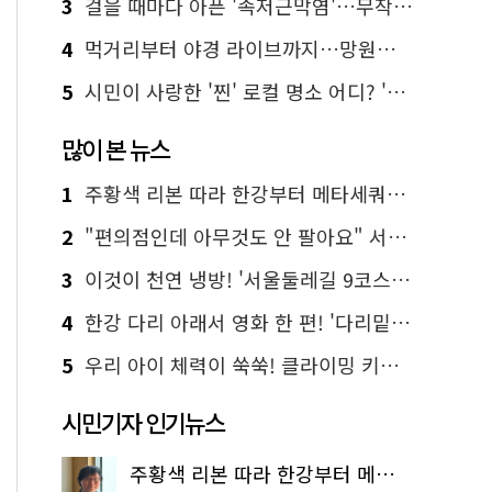
3
걸을 때마다 아픈 '족저근막염'…무작정 참지 말고 '이것' 해보세요!
4
먹거리부터 야경 라이브까지…망원한강공원 알짜 코스
5
시민이 사랑한 '찐' 로컬 명소 어디? '서울에디션25' 추천 코스
많이 본 뉴스
1
주황색 리본 따라 한강부터 메타세쿼이아 숲길까지…서울둘레길 15코스
2
"편의점인데 아무것도 안 팔아요" 서울에서 가장 특별한 편의점의 정체
3
이것이 천연 냉방! '서울둘레길 9코스'로 숲속 피서 떠나볼까
4
한강 다리 아래서 영화 한 편! '다리밑 영화관' 무료 상영
5
우리 아이 체력이 쑥쑥! 클라이밍 키즈카페·어린이 체력장
시민기자 인기뉴스
주황색 리본 따라 한강부터 메타세쿼이아 숲길까지…서울둘레길 15코스