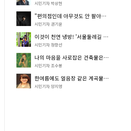
시민기자 박상현
"편의점인데 아무것도 안 팔아요" 서울에서 가장 특별한 편의점의 정체
시민기자 권기윤
이것이 천연 냉방! '서울둘레길 9코스'로 숲속 피서 떠나볼까
시민기자 정향선
나의 마음을 사로잡은 건축물은? '서울시 건축상' 수상작 공개!
시민기자 조수봉
한여름에도 얼음장 같은 계곡물! 서울 '진관사 계곡'이 천국이네~
시민기자 양지영