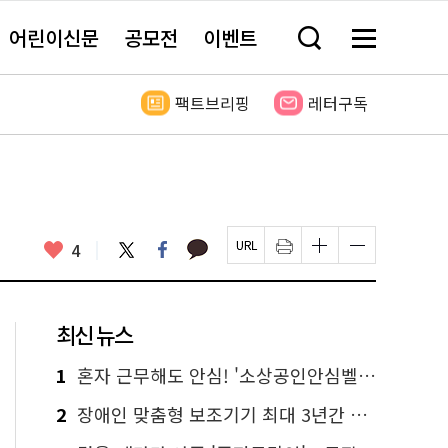
어린이신문
공모전
이벤트
검
메
색
뉴
창
전
열
체
팩트브리핑
레터구독
기
보
기
카
좋
트
페
4
페
인
글
글
카
위
이
아
이
쇄
자
자
오
터
스
요
지
하
크
크
톡
북
U
기
기
기
R
새
크
작
L
창
게
게
최신 뉴스
복
열
변
변
사
림
경
경
하
하
1
혼자 근무해도 안심! '소상공인안심벨' 신청하세요
기
기
2
장애인 맞춤형 보조기기 최대 3년간 무상 대여…삶의 질 높인다