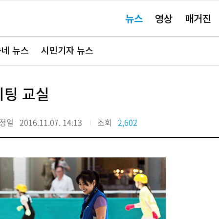
주
뉴스
영상
매거진
요
서
비
스
바
네 뉴스
시민기자 뉴스
로
가
기"
이팅 교실
정일
2016.11.07. 14:13
조회
2,602