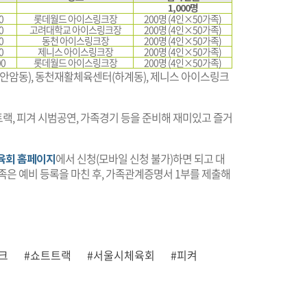
1,000명
0
롯데월드 아이스링크장
200명 (4인×50가족)
0
고려대학교 아이스링크장
200명 (4인×50가족)
0
동천 아이스링크장
200명 (4인×50가족)
0
제니스 아이스링크장
200명 (4인×50가족)
00
롯데월드 아이스링크장
200명 (4인×50가족)
안암동), 동천재활체육센터(하계동), 제니스 아이스링크
랙, 피겨 시범공연, 가족경기 등을 준비해 재미있고 즐거
육회 홈페이지
에서 신청(모바일 신청 불가)하면 되고 대
족은 예비 등록을 마친 후, 가족관계증명서 1부를 제출해
크
#쇼트트랙
#서울시체육회
#피켜