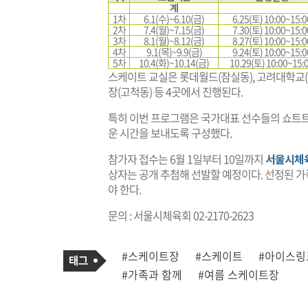
계
1차
6.1(수)~6.10(금)
6.25(토) 10:00~15:0
2차
7.4(월)~7.15(금)
7.30(토) 10:00~15:0
3차
8.1(월)~8.12(금)
8.27(토) 10:00~15:0
4차
9.1(목)~9.9(금)
9.24(토) 10:00~15:0
5차
10.4(화)~10.14(금)
10.29(토) 10:00~15:
스케이트 교실은 롯데월드(잠실동), 고려대학교(
장(고척동) 등 4곳에서 진행된다.
특히 이번 프로그램은 국가대표 선수들의 쇼트트
운 시간을 보내도록 구성했다.
참가자 접수는 6월 1일부터 10일까지
서울시체
상자는 공개 추첨해 선발할 예정이다. 선정된 가
야 한다.
문의 : 서울시체육회 02-2170-2623
기
태
#스케이트장
#스케이트
#아이스링
사
그
관
#가족과 함께
#여름 스케이트장
련
태
그