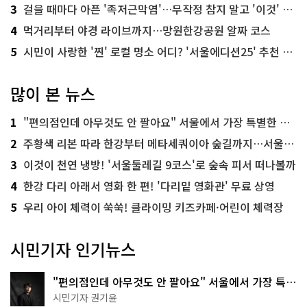
3
걸을 때마다 아픈 '족저근막염'…무작정 참지 말고 '이것' 해보세요!
4
먹거리부터 야경 라이브까지…망원한강공원 알짜 코스
5
시민이 사랑한 '찐' 로컬 명소 어디? '서울에디션25' 추천 코스
많이 본 뉴스
1
"편의점인데 아무것도 안 팔아요" 서울에서 가장 특별한 편의점의 정체
2
주황색 리본 따라 한강부터 메타세쿼이아 숲길까지…서울둘레길 15코스
3
이것이 천연 냉방! '서울둘레길 9코스'로 숲속 피서 떠나볼까
4
한강 다리 아래서 영화 한 편! '다리밑 영화관' 무료 상영
5
우리 아이 체력이 쑥쑥! 클라이밍 키즈카페·어린이 체력장
시민기자 인기뉴스
"편의점인데 아무것도 안 팔아요" 서울에서 가장 특별
한 편의점의 정체
시민기자 권기윤