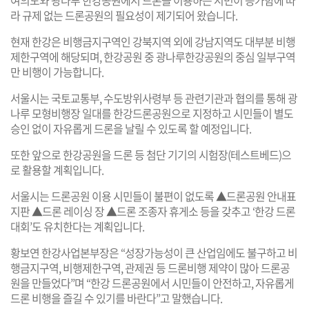
여의도와 광나루 한강공원에서 드론을 이용하는 시민이 증가함에 따
라 규제 없는 드론공원의 필요성이 제기되어 왔습니다.
현재 한강은 비행금지구역인 강북지역 외에 강남지역도 대부분 비행
제한구역에 해당되며, 한강공원 중 광나루한강공원의 중심 일부구역
만 비행이 가능합니다.
서울시는 국토교통부, 수도방위사령부 등 관련기관과 협의를 통해 광
나루 모형비행장 일대를 한강드론공원으로 지정하고 시민들이 별도
승인 없이 자유롭게 드론을 날릴 수 있도록 할 예정입니다.
또한 앞으로 한강공원을 드론 등 첨단 기기의 시험장(테스트베드)으
로 활용할 계획입니다.
서울시는 드론공원 이용 시민들이 불편이 없도록 ▲드론공원 안내표
지판 ▲드론 레이싱 장 ▲드론 조종자 휴게소 등을 갖추고 ‘한강 드론
대회’도 유치한다는 계획입니다.
황보연 한강사업본부장은 “성장가능성이 큰 산업임에도 불구하고 비
행금지구역, 비행제한구역, 관제권 등 드론비행 제약이 많아 드론공
원을 만들었다”며 “한강 드론공원에서 시민들이 안전하고, 자유롭게
드론 비행을 즐길 수 있기를 바란다”고 말했습니다.