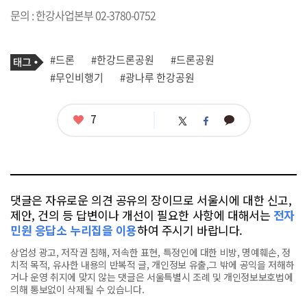
문의 : 한강사업본부 02-3780-0752
기
태
#드론
#한강드론공원
#드론공원
사
그
관
#무인비행기
#광나루 한강공원
련
태
그
좋
7
카
트
페
아
카
위
이
요
오
터
스
톡
북
댓글은 자유로운 의견 공유의 장이므로 서울시에 대한 신고,
제안, 건의 등 답변이나 개선이 필요한 사항에 대해서는
전자
민원 응답소 누리집을 이용
하여 주시기 바랍니다.
상업성 광고, 저작권 침해, 저속한 표현, 특정인에 대한 비방, 명예훼손, 정
치적 목적, 유사한 내용의 반복적 글, 개인정보 유출,그 밖에 공익을 저해하
거나 운영 취지에 맞지 않는 댓글은 서울특별시 조례 및 개인정보보호법에
의해 통보없이 삭제될 수 있습니다.