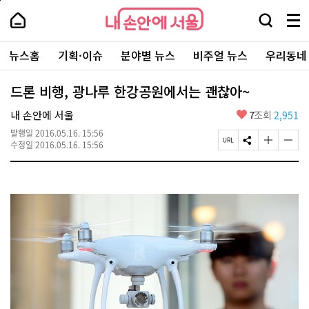
본
페
내
문
이
내
손
검
메
바
지
손
안
색
뉴
로
상
안
주
에
창
전
가
단
에
뉴스홈
기획·이슈
분야별 뉴스
비주얼 뉴스
우리동네
요
서
열
체
기
으
서
서
울
기
보
로
울
비
기
이
-
드론 비행, 광나루 한강공원에서는 괜찮아~
스
동
서
바
울
좋
내 손안에 서울
7
조회
2,951
로
시
아
가
대
발행일
2016.05.16. 15:56
요
기
페
S
글
글
표
수정일
2016.05.16. 15:56
이
N
자
자
소
지
S
크
크
통
U
공
기
기
포
R
유
크
작
털
L
하
게
게
복
기
변
변
사
경
경
하
하
기
기