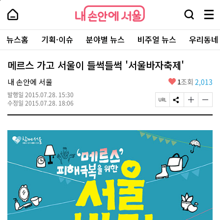
본
페
내
문
이
내
손
검
메
바
지
손
안
색
뉴
로
상
안
주
에
창
전
가
단
에
뉴스홈
기획·이슈
분야별 뉴스
비주얼 뉴스
우리동네
요
서
열
체
기
으
서
서
울
기
보
로
울
비
기
이
-
메르스 가고 서울이 들썩들썩 '서울바자축제'
스
동
서
바
울
좋
내 손안에 서울
1
조회
2,013
로
시
아
가
대
발행일
2015.07.28. 15:30
요
기
페
S
글
글
표
수정일
2015.07.28. 18:06
이
N
자
자
소
지
S
크
크
통
U
공
기
기
포
R
유
크
작
털
L
하
게
게
복
기
변
변
사
경
경
하
하
기
기