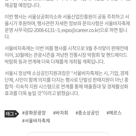
제공할 예정입니다.
이번 행사는 서울상공회의소와 서울산업진흥원이 공동 주최하고 서
울시가 후원하며, 행사관련 자세한 정보와 문의사항은 서울바자축제
운영 사무국(02-2006-6131~3,
expo@career.co.kr
)으로 하면 됩니
다.
서울바자축제는 이번 여름 행사를 시작으로 9월 추석맞이 판매전에
이어, 10월에는 관광시즌을 겨냥한 전통시장 박람회 및 핸드메이드
박람회 등과 연계해 더욱 다채롭게 개최될 계획입니다.
서울시 정상택 소상공인지원과장은 “서울바자축제는 시, 기업, 경제
단체, 시민이 함께 의지를 다지는 행사로 단발성 판매지원이 아닌 종
합적·지속적 지원 시스템으로 연계를 통해 매출증대 및 경제활성화
효과를 더욱 높일 것”이라고 밝혔습니다.
기
태
#광화문광장
#바자회
#중소상공인
#메르스
사
그
관
#서울바자축제
련
태
그