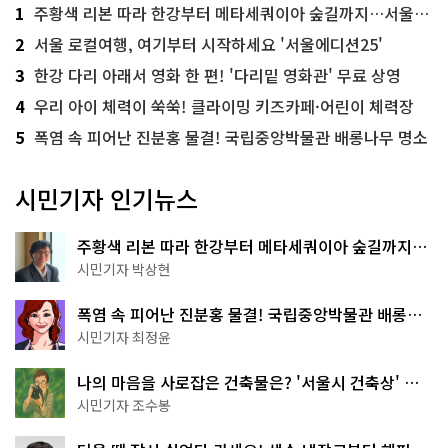
1
주황색 리본 따라 한강부터 메타세쿼이아 숲길까지…서울둘레길 15코스
2
서울 로컬여행, 여기부터 시작하세요 '서울에디션25'
3
한강 다리 아래서 영화 한 편! '다리밑 영화관' 무료 상영
4
우리 아이 체력이 쑥쑥! 클라이밍 키즈카페·어린이 체력장
5
폭염 속 피어난 진분홍 물결! 국립중앙박물관 배롱나무 명소
시민기자 인기뉴스
주황색 리본 따라 한강부터 메타세쿼이아 숲길까지…
서울둘레길 15코스
시민기자 박상현
폭염 속 피어난 진분홍 물결! 국립중앙박물관 배롱나
무 명소
시민기자 최정윤
나의 마음을 사로잡은 건축물은? '서울시 건축상' 수
상작 공개!
시민기자 조수봉