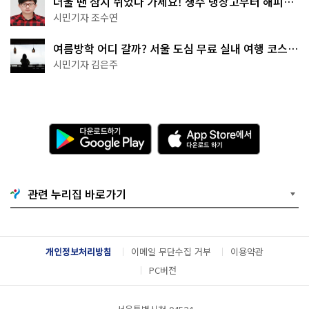
더울 땐 잠시 쉬었다 가세요! 생수 냉장고부터 해피소
·무더위쉼터까지
시민기자 조수연
여름방학 어디 갈까? 서울 도심 무료 실내 여행 코스
추천
시민기자 김은주
다
A
운
p
로
p
드
S
하
t
기
o
관련 누리집 바로가기
G
r
o
e
o
에
g
서
l
다
개인정보처리방침
이메일 무단수집 거부
이용약관
e
운
P
로
PC버전
l
드
a
하
y
기