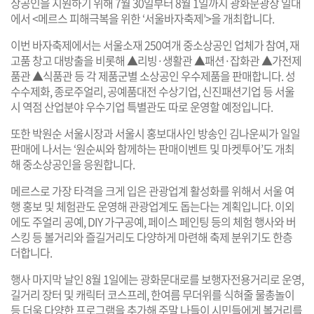
상공인을 지원하기 위해 7월 30일부터 8월 1일까지 광화문광장 일대
에서 <메르스 피해극복을 위한 ‘서울바자축제’>을 개최합니다.
이번 바자축제에서는 서울소재 250여개 중소상공인 업체가 참여, 재
고품 창고 대방출을 비롯해 ▲리빙·생활관 ▲패션·잡화관 ▲가전제
품관 ▲식품관 등 각 제품군별 소상공인 우수제품을 판매합니다. 성
수수제화, 종로주얼리, 공예품대전 수상기업, 신진패션기업 등 서울
시 역점 산업분야 우수기업 특별관도 따로 운영할 예정입니다.
또한 박원순 서울시장과 서울시 홍보대사인 방송인 김나운씨가 일일
판매에 나서는 ‘원순씨와 함께하는 판매이벤트 및 마켓투어’도 개최
해 중소상공인을 응원합니다.
메르스로 가장 타격을 크게 입은 관광업계 활성화를 위해서 서울 여
행 홍보 및 체험관도 운영해 관광업계도 돕는다는 계획입니다. 이외
에도 주얼리 공예, DIY 가구공예, 페이스 페인팅 등의 체험 행사와 버
스킹 등 볼거리와 즐길거리도 다양하게 마련해 축제 분위기도 한층
더합니다.
행사 마지막 날인 8월 1일에는 광화문대로를 보행자전용거리로 운영,
길거리 장터 및 캐릭터 코스프레, 한여름 무더위를 식혀줄 물총놀이
등 더욱 다양한 프로그램을 추가해 주말 나들이 시민들에게 볼거리를