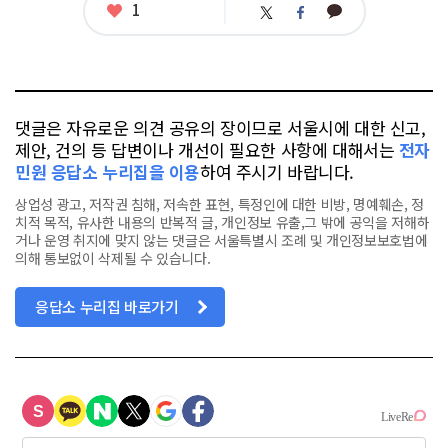
좋
1
카
트
페
아
카
위
이
요
오
터
스
톡
북
댓글은 자유로운 의견 공유의 장이므로 서울시에 대한 신고,
제안, 건의 등 답변이나 개선이 필요한 사항에 대해서는
전자
민원 응답소 누리집을 이용
하여 주시기 바랍니다.
상업성 광고, 저작권 침해, 저속한 표현, 특정인에 대한 비방, 명예훼손, 정
치적 목적, 유사한 내용의 반복적 글, 개인정보 유출,그 밖에 공익을 저해하
거나 운영 취지에 맞지 않는 댓글은 서울특별시 조례 및 개인정보보호법에
의해 통보없이 삭제될 수 있습니다.
응답소 누리집 바로가기