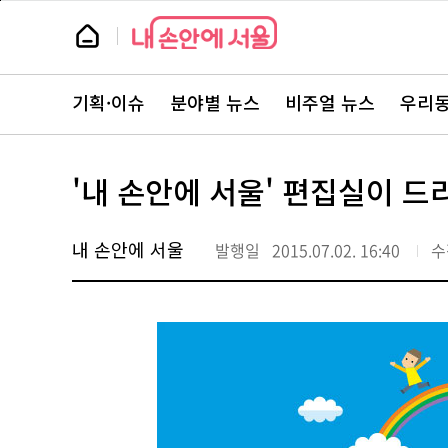
본
페
문
이
뉴
바
지
스
로
상
룸
가
단
뉴
기
으
스
로
기획·이슈
분야별 뉴스
비주얼 뉴스
우리동
주
이
요
동
서
비
스
'내 손안에 서울' 편집실이 드
바
로
가
기
내 손안에 서울
발행일
2015.07.02. 16:40
수