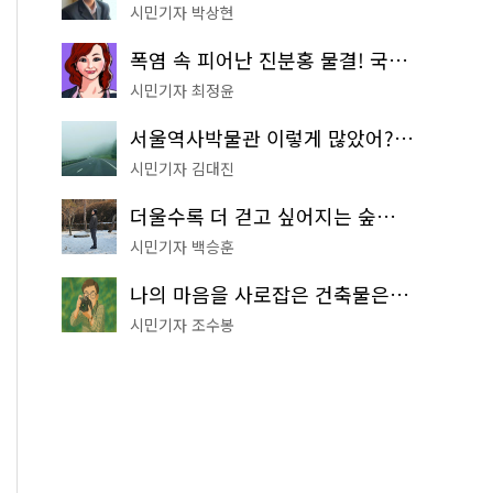
시민기자 박상현
폭염 속 피어난 진분홍 물결! 국립중앙박물관 배롱나무 명소
시민기자 최정윤
서울역사박물관 이렇게 많았어? 주말마다 한 곳씩 떠나는 역사 산책
시민기자 김대진
더울수록 더 걷고 싶어지는 숲길! 서울둘레길 '아차산 코스'
시민기자 백승훈
나의 마음을 사로잡은 건축물은? '서울시 건축상' 수상작 공개!
시민기자 조수봉