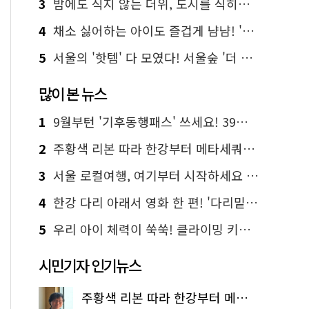
3
밤에도 식지 않는 더위, 도시를 식히는 시원한 해법은?
4
채소 싫어하는 아이도 즐겁게 냠냠! '찾아가는 서울시 식생활 교육' 현장
5
서울의 '핫템' 다 모였다! 서울숲 '더 서울마이소울 라운지' 오픈
많이 본 뉴스
1
9월부턴 '기후동행패스' 쓰세요! 39세까지 청년 혜택
2
주황색 리본 따라 한강부터 메타세쿼이아 숲길까지…서울둘레길 15코스
3
서울 로컬여행, 여기부터 시작하세요 '서울에디션25'
4
한강 다리 아래서 영화 한 편! '다리밑 영화관' 무료 상영
5
우리 아이 체력이 쑥쑥! 클라이밍 키즈카페·어린이 체력장
시민기자 인기뉴스
주황색 리본 따라 한강부터 메타세쿼이아 숲길까지…서울둘레길 15코스