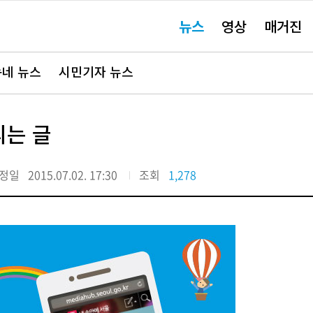
주
뉴스
영상
매거진
요
서
비
스
바
네 뉴스
시민기자 뉴스
로
가
기"
리는 글
정일
2015.07.02. 17:30
조회
1,278