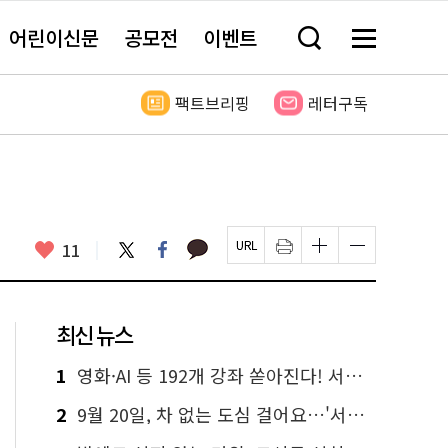
어린이신문
공모전
이벤트
검
메
색
뉴
창
전
열
체
팩트브리핑
레터구독
기
보
기
카
좋
트
페
11
페
인
글
글
카
위
이
아
이
쇄
자
자
오
터
스
요
지
하
크
크
톡
북
U
기
기
기
R
새
크
작
L
창
게
게
최신 뉴스
복
열
변
변
사
림
경
경
하
하
1
영화·AI 등 192개 강좌 쏟아진다! 서울시민대학 선착순 신청
기
기
2
9월 20일, 차 없는 도심 걸어요…'서울 걷자 페스티벌' 선착순 5천명