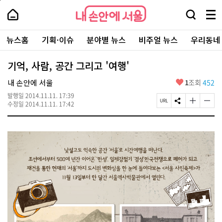
본
페
내
문
이
내
손
검
메
바
지
손
안
색
뉴
로
상
안
주
에
창
전
가
단
에
뉴스홈
기획·이슈
분야별 뉴스
비주얼 뉴스
우리동네
요
서
열
체
기
으
서
서
울
기
보
로
울
비
기
이
-
기억, 사람, 공간 그리고 '여행'
스
동
서
바
울
좋
내 손안에 서울
1
조회
452
로
시
아
가
대
발행일
2014.11.11. 17:39
요
기
페
S
글
글
표
수정일
2014.11.11. 17:42
이
N
자
자
소
지
S
크
크
통
U
공
기
기
포
R
유
크
작
털
L
하
게
게
복
기
변
변
사
경
경
하
하
기
기