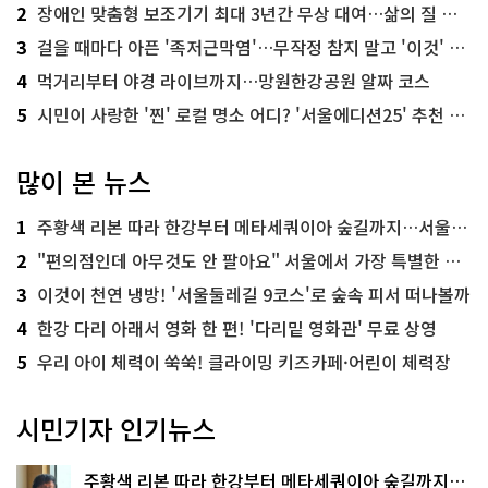
2
장애인 맞춤형 보조기기 최대 3년간 무상 대여…삶의 질 높인다
3
걸을 때마다 아픈 '족저근막염'…무작정 참지 말고 '이것' 해보세요!
4
먹거리부터 야경 라이브까지…망원한강공원 알짜 코스
5
시민이 사랑한 '찐' 로컬 명소 어디? '서울에디션25' 추천 코스
많이 본 뉴스
1
주황색 리본 따라 한강부터 메타세쿼이아 숲길까지…서울둘레길 15코스
2
"편의점인데 아무것도 안 팔아요" 서울에서 가장 특별한 편의점의 정체
3
이것이 천연 냉방! '서울둘레길 9코스'로 숲속 피서 떠나볼까
4
한강 다리 아래서 영화 한 편! '다리밑 영화관' 무료 상영
5
우리 아이 체력이 쑥쑥! 클라이밍 키즈카페·어린이 체력장
시민기자 인기뉴스
주황색 리본 따라 한강부터 메타세쿼이아 숲길까지…