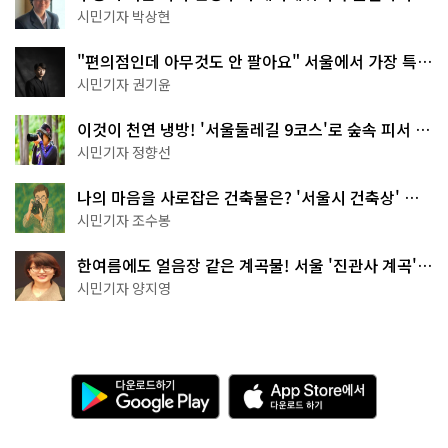
서울둘레길 15코스
시민기자 박상현
"편의점인데 아무것도 안 팔아요" 서울에서 가장 특별
한 편의점의 정체
시민기자 권기윤
이것이 천연 냉방! '서울둘레길 9코스'로 숲속 피서 떠
나볼까
시민기자 정향선
나의 마음을 사로잡은 건축물은? '서울시 건축상' 수
상작 공개!
시민기자 조수봉
한여름에도 얼음장 같은 계곡물! 서울 '진관사 계곡'이
천국이네~
시민기자 양지영
다
A
운
p
로
p
드
S