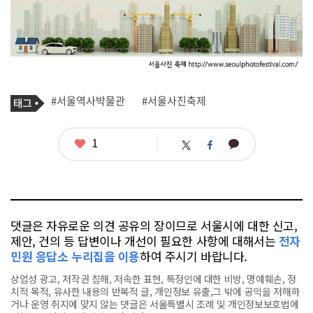
기
태
#서울역사박물관
#서울사진축제
사
그
관
련
태
좋
1
카
트
페
그
아
카
위
이
요
오
터
스
톡
북
댓글은 자유로운 의견 공유의 장이므로 서울시에 대한 신고,
제안, 건의 등 답변이나 개선이 필요한 사항에 대해서는
전자
민원 응답소 누리집을 이용
하여 주시기 바랍니다.
상업성 광고, 저작권 침해, 저속한 표현, 특정인에 대한 비방, 명예훼손, 정
치적 목적, 유사한 내용의 반복적 글, 개인정보 유출,그 밖에 공익을 저해하
거나 운영 취지에 맞지 않는 댓글은 서울특별시 조례 및 개인정보보호법에