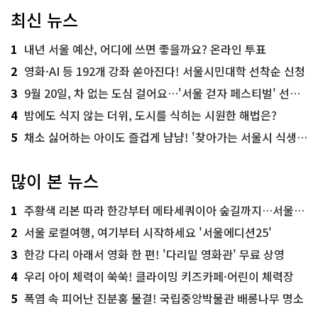
최신 뉴스
1
내년 서울 예산, 어디에 쓰면 좋을까요? 온라인 투표
2
영화·AI 등 192개 강좌 쏟아진다! 서울시민대학 선착순 신청
3
9월 20일, 차 없는 도심 걸어요…'서울 걷자 페스티벌' 선착순 5천명
4
밤에도 식지 않는 더위, 도시를 식히는 시원한 해법은?
5
채소 싫어하는 아이도 즐겁게 냠냠! '찾아가는 서울시 식생활 교육' 현장
많이 본 뉴스
1
주황색 리본 따라 한강부터 메타세쿼이아 숲길까지…서울둘레길 15코스
2
서울 로컬여행, 여기부터 시작하세요 '서울에디션25'
3
한강 다리 아래서 영화 한 편! '다리밑 영화관' 무료 상영
4
우리 아이 체력이 쑥쑥! 클라이밍 키즈카페·어린이 체력장
5
폭염 속 피어난 진분홍 물결! 국립중앙박물관 배롱나무 명소