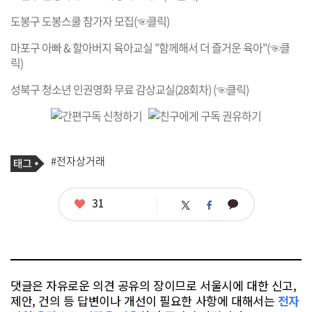
도봉구 도봉스쿨 참가자 모집(☜클릭)
마포구 아빠 & 할아버지 육아교실 "함께해서 더 즐거운 육아"(☜클
릭)
성북구 청소년 인권영화 무료 감상교실(28회차) (☜클릭)
기
태
#전자상거래
사
그
관
련
태
좋
31
카
트
페
그
아
카
위
이
요
오
터
스
톡
북
댓글은 자유로운 의견 공유의 장이므로 서울시에 대한 신고,
제안, 건의 등 답변이나 개선이 필요한 사항에 대해서는
전자