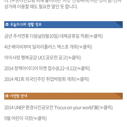
다.
(☞온라인쇼핑 피해 줄이려면 '이것' 신경써야)
아는 것이 힘! 전자
상거래 이용할 때도 필요한 말인 듯 합니다.
금년 추석연휴 다음날(9월10일) 대체공휴일 적용(☜클릭)
4년 베이비부머 일자리플러스 엑스포 개최(☜클릭)
아이사랑 행복공감 UCC공모전 공고(☜클릭)
2014 정책아이디어 마켓 접수(8.22~9.12)(☜클릭)
2014 제1회 외국인주민 취업박람회 개최(☜클릭)
2014 UNEP 환경사진공모전 'Focus on your world'展(☜클릭)
9월 어린이 극장(☜클릭)