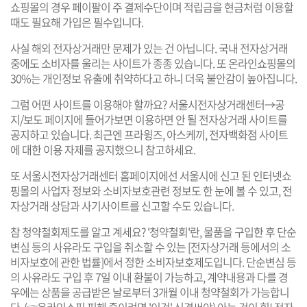
쇼핑몰의 경우 페이팔이 주 결제수단이며 적립금을 현금처럼 이용할
때도 필요해 가입은 필수입니다.
사실 해외 전자상거래만 문제가 있는 건 아닙니다. 국내 전자상거래
중에도 소비자를 울리는 사이트가 종종 있습니다. 또
온라인쇼핑몰의
30%는 개인정보 유출에 취약
하다고 하니 더욱 불안감이 높아집니다.
그럼 어떤 사이트를 이용해야 할까요?
서울시전자상거래센터
→공
지/보도 페이지에 들어가보면 이용하면 안 될 전자상거래 사이트를
공지하고 있습니다. 최근엔 프라윙즈, 아스케끼, 전자백화점 사이트
에 대한 이용 자제를 공지했으니 참고하세요.
또 서울시전자상거래센터 홈페이지에선
서울시에 신고 된 인터넷쇼
핑몰의 사업자 정보
와 소비자보호관련 정보도 한 눈에 볼 수 있고,
전
자상거래 상담
과
사기사이트
를 신고할 수도 있습니다.
참 청약철회제도를 알고 계세요? '청약철회'란, 물품을 구입한 후 단순
변심 등의 사유라도 구입을 취소할 수 있는 [전자상거래 등에서의 소
비자보호에 관한 법률]에서 정한 소비자보호제도입니다. 단순변심 등
의 사유라도 구입 후 7일 이내 환불이 가능하고, 계약내용과 다를 경
우에는 상품을 공급받은 날로부터 3개월 이내 청약철회가 가능합니