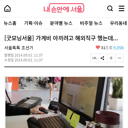
본
페
내
문
이
내
손
검
메
바
지
손
안
색
뉴
로
상
안
주
에
창
전
가
단
에
뉴스홈
기획·이슈
분야별 뉴스
비주얼 뉴스
우리동네
요
서
열
체
기
으
서
서
울
기
보
로
울
비
기
이
-
[굿모닝서울] 가계비 아끼려고 해외직구 했는데...
스
동
서
바
울
좋
서울톡톡 조선기
31
조회
9,098
로
시
아
가
대
발행일
2014.09.02. 11:37
요
기
페
S
글
글
표
수정일
2014.09.02. 11:37
이
N
자
자
소
지
S
크
크
통
U
공
기
기
포
R
유
크
작
털
L
하
게
게
복
기
변
변
사
경
경
하
하
기
기