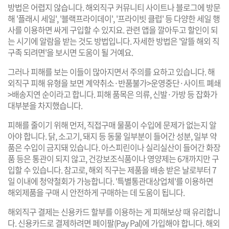
방법은 어렵지 않습니다. 해외직구 커뮤니티 사이트나 블로그에 방문
해 '플래시 세일', '블랙프라이데이', '프라이빗 클럽' 등 다양한 세일 행
사를 이용하면 싸게 구입할 수 있지요.
관련 앱
을 깔아두고 할인이 되
는 시기에 알람을 받는 것도 방법입니다. 자세한 방법은
'알뜰 해외 직
구족 되려면'
을 보시면 도움이 될 거예요.
그러나 피해를 보는 이들이 많아지면서 주의를 요하고 있습니다.
해
외직구 피해 유형
을 보면 계약취소·반품불가>운영중단·사이트 폐쇄
>배송지연 순이라고 합니다. 피해 품목은 의류, 신발·가방 등 잡화가
대부분을 차지했습니다.
피해를 줄이기 위해 먼저, 직접구매 물품이 수입에 문제가 없는지 알
아야 합니다. 닭, 소고기, 돼지 등 동물 일부분이 들어간 성분, 일부 약
품은 수입이 금지돼 있습니다. 아스피린이나 실리실산이 들어간 화장
품 등은 통관이 되지 않고, 건강보조식품이나 영양제는 6개까지만 구
입할 수 있습니다. 참고로, 해외 직구는 제품을 배송 받은 날로부터 7
일 이내에 청약철회가 가능합니다. '특별통관대상업체'를 이용하면
해외제품을 구매 시 안전하게 구매하는 데 도움이 됩니다.
해외직구 결제는 신용카드 할부를 이용하는 게 피해보상 때 유리합니
다. 신용카드로 결제하려면 페이팔(Pay Pal)에 가입해야 합니다. 해외