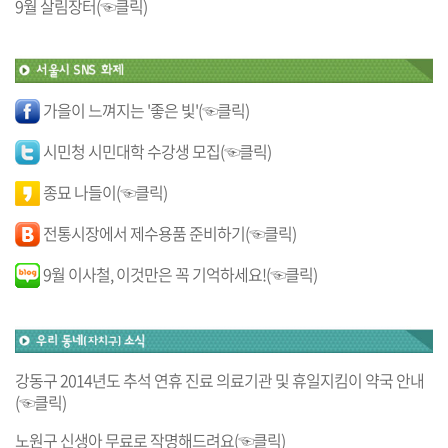
9월 살림장터(☜클릭)
가을이 느껴지는 '좋은 빛'(☜클릭)
시민청 시민대학 수강생 모집(☜클릭)
종묘 나들이(☜클릭)
전통시장에서 제수용품 준비하기(☜클릭)
9월 이사철, 이것만은 꼭 기억하세요!(☜클릭)
강동구 2014년도 추석 연휴 진료 의료기관 및 휴일지킴이 약국 안내
(☜클릭)
노원구 신생아 무료로 작명해드려요(☜클릭)