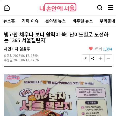
본
페
내
문
이
내
손
검
메
바
지
손
안
색
뉴
로
상
안
주
에
창
전
가
단
에
뉴스홈
기획·이슈
분야별 뉴스
비주얼 뉴스
우리동네
요
서
열
체
기
으
서
서
울
기
보
로
울
비
기
이
-
빙고판 채우다 보니 활력이 쑥! 난이도별로 도전하
스
동
서
는 '365 서울챌린지'
바
울
로
시
가
좋
시민기자 엄윤주
9
조회
1,394
대
기
아
표
발행일
2026.06.17. 15:54
요
소
페
S
글
글
수정일
2026.06.17. 17:26
통
이
N
자
자
포
지
S
크
크
털
U
공
기
기
R
유
크
작
L
하
게
게
복
기
변
변
사
경
경
하
하
기
기