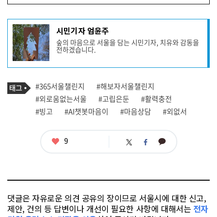
기
시민기자 엄윤주
사
숲의 마음으로 서울을 담는 시민기자, 치유와 감동을
작
전하겠습니다.
성
자
프
로
기
필
태
#365서울챌린지
#해보자서울챌린지
사
그
관
#외로움없는서울
#고립은둔
#활력충전
련
#빙고
#AI챗봇마음이
#마음상담
#외없서
태
그
좋
9
카
트
페
아
카
위
이
요
오
터
스
톡
북
댓글은 자유로운 의견 공유의 장이므로 서울시에 대한 신고,
제안, 건의 등 답변이나 개선이 필요한 사항에 대해서는
전자