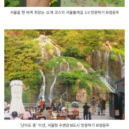
서울을 한 바퀴 휘감는 21개 코스의 서울둘레길 2.0 방문하기 ©엄윤주
'난이도 중' 미션, 서울형 수변감성도시 방문하기 ©엄윤주