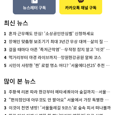
최신 뉴스
1
혼자 근무해도 안심! '소상공인안심벨' 신청하세요
2
장애인 맞춤형 보조기기 최대 3년간 무상 대여…삶의 질 높인다
3
걸을 때마다 아픈 '족저근막염'…무작정 참지 말고 '이것' 해보세요!
4
먹거리부터 야경 라이브까지…망원한강공원 알짜 코스
5
시민이 사랑한 '찐' 로컬 명소 어디? '서울에디션25' 추천 코스
많이 본 뉴스
1
주황색 리본 따라 한강부터 메타세쿼이아 숲길까지…서울둘레길 15코스
2
"편의점인데 아무것도 안 팔아요" 서울에서 가장 특별한 편의점의 정체
3
이것이 천연 냉방! '서울둘레길 9코스'로 숲속 피서 떠나볼까