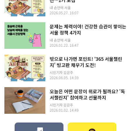
전…1기 모집
내 손안에 서울
2026.05.27. 16:07
문제는 체력이야! 건강한 습관이 쌓이는
서울 정책 4가지
내 손안에 서울
2026.01.22. 16:47
밖으로 나가면 포인트! '365 서울챌린
지' 빙고판 채우기 도전!
시민기자 김은주
2026.06.05. 14:39
오늘은 어떤 문장이 위로가 될까요? '독
서챌린지' 참여하고 선물까지
시민기자 김은주
2026.01.02. 14:49