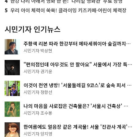
4
한강 다리 아래서 영화 한 편! '다리밑 영화관' 무료 상영
5
우리 아이 체력이 쑥쑥! 클라이밍 키즈카페·어린이 체력장
시민기자 인기뉴스
주황색 리본 따라 한강부터 메타세쿼이아 숲길까지…
서울둘레길 15코스
시민기자 박상현
"편의점인데 아무것도 안 팔아요" 서울에서 가장 특별
한 편의점의 정체
시민기자 권기윤
이것이 천연 냉방! '서울둘레길 9코스'로 숲속 피서 떠
나볼까
시민기자 정향선
나의 마음을 사로잡은 건축물은? '서울시 건축상' 수
상작 공개!
시민기자 조수봉
한여름에도 얼음장 같은 계곡물! 서울 '진관사 계곡'이
천국이네~
시민기자 양지영