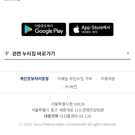
다
A
운
p
로
p
드
S
하
t
기
o
관련 누리집 바로가기
G
r
o
e
o
에
g
서
l
다
개인정보처리방침
이메일 무단수집 거부
이용약관
e
운
P
로
PC버전
l
드
a
하
y
기
서울특별시청 04524
서울특별시 중구 세종대로 110 콘텐츠담당관
대표전화
다산콜센터
02-120
ⓒ
2020. Seoul Metropolitan Government all rights reserved.