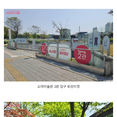
소마미술관 2관 입구 ©김미정