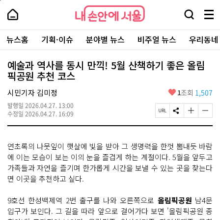
본
페
내
문
이
내
손
검
메
바
지
손
안
색
뉴
로
상
안
주
에
창
전
가
단
에
뉴스홈
기획·이슈
분야별 뉴스
비주얼 뉴스
우리동네
요
서
열
체
기
으
서
서
울
기
보
로
울
비
기
이
-
예술과 역사를 동시 만끽! 5월 산책하기 좋은 올림
스
동
서
픽공원 추천 코스
바
울
로
시
가
좋
시민기자 김미정
1
조회
1,507
대
기
아
표
발행일
2026.04.27. 13:00
요
소
페
S
글
글
수정일
2026.04.27. 16:09
통
이
N
자
자
포
지
S
크
크
털
U
공
기
기
연초록의 나뭇잎이 햇살에 빛을 받아 그 생명력을 한껏 뽐내듯 바람
R
유
크
작
L
하
게
게
에 이는 모습이 보는 이의 눈을 즐겁게 하는 계절이다. 5월을 앞두고
복
기
변
변
가족들과 자연을 즐기며 한가롭게 시간을 보낼 수 있는 곳을 찾는다
사
경
경
면 이곳을 추천하고 싶다.
하
하
기
기
9호선 한성백제역 2번 출구를 나와 오른쪽으로
올림픽공원
남4문
입구가 보인다. 그 길을 따라 앞으로 걸어가다 보면 '올림픽공원 종