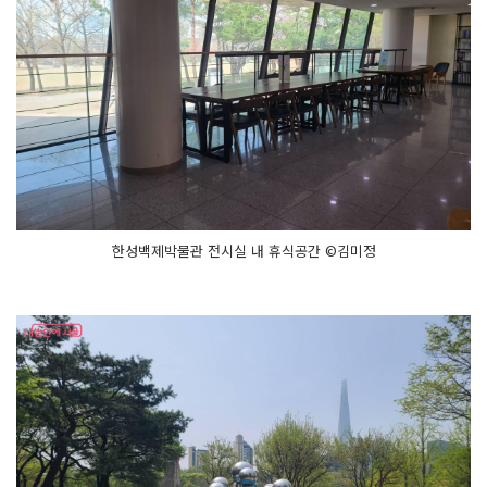
한성백제박물관 전시실 내 휴식공간 ©김미정