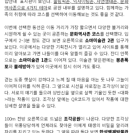
합안내' 표지판이 보인다.
올림픽존, 익사이팅존, 자연생태존, 문화
역사존으로 4가지 테마
로 공원 내부를 설명하고 있다. 함께하는 가
족의 취향에 따라 코스를 선택하여 이동해보는 것도 좋을 것 같다.
이번에 선택한 동선은 이동 거리가 가장 짧으면서 다양한 볼거리와
시원하게 쉴 수 있는 곳이 공존하는
문화역사존 코스
를 선택했다. 입
구에서 2~3분 정도 걷다 보면 오른쪽으로
소마미술관 2관
입구가
보인다. 이곳에서는 다양한 기획전시가 열리고 있어 사이트를 통해
미리 알아보고 가면 나들이를 더욱 알뜰히 즐길 수 있다. 잔디 안쪽
으로는
소마미술관 1관
도 이어져 있다. 미술관 맞은편에는
몽촌폭
포
와
물레방아
가 있어 이곳에서 잠시 쉬어 가도 좋다.
걷는 도중 햇살이 강하다고 느껴 질 때 마음을 아는 듯 나무 그늘이
이어져 더위를 식혀 준다. 그 옆으로 시선을 사로잡는 조각상이 보인
다. 서로의 얘기를 들으려 상반신을 옆으로 살짝 기울인 듯한 <대화
>라는 작품이 있다. 조각상 앞에는 QR코드가 있어서 작품에 대한
상세한 설명을 들을 수 있다.
100m 전방 오른쪽으로 드넓은
조각공원
이 나온다. 다양한 조각상
들이 위풍당당하게 언제라도 찾아온 이에게 태생의 비밀을 알리려
자리를 지키고 있는 듯하다. 그 옆을 따라 돌다 보면
한성백제박물관