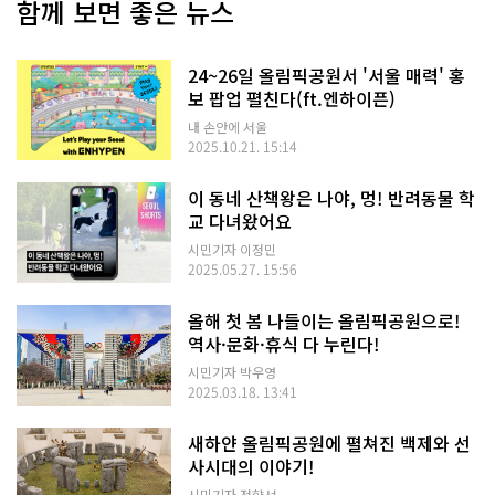
함께 보면 좋은 뉴스
24~26일 올림픽공원서 '서울 매력' 홍
보 팝업 펼친다(ft.엔하이픈)
내 손안에 서울
2025.10.21. 15:14
이 동네 산책왕은 나야, 멍! 반려동물 학
교 다녀왔어요
시민기자 이정민
2025.05.27. 15:56
올해 첫 봄 나들이는 올림픽공원으로!
역사·문화·휴식 다 누린다!
시민기자 박우영
2025.03.18. 13:41
새하얀 올림픽공원에 펼쳐진 백제와 선
사시대의 이야기!
시민기자 정향선