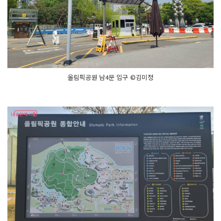
올림픽공원 남4문 입구 ©김미정