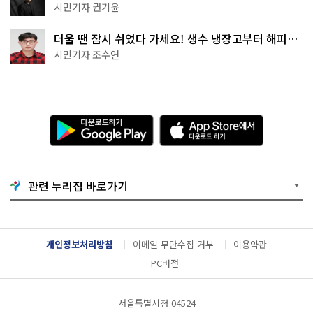
한 편의점의 정체
시민기자 권기윤
더울 땐 잠시 쉬었다 가세요! 생수 냉장고부터 해피소
·무더위쉼터까지
시민기자 조수연
다
A
운
p
로
p
드
S
하
t
기
o
관련 누리집 바로가기
G
r
o
e
o
에
g
서
l
다
개인정보처리방침
이메일 무단수집 거부
이용약관
e
운
P
로
PC버전
l
드
a
하
y
기
서울특별시청 04524