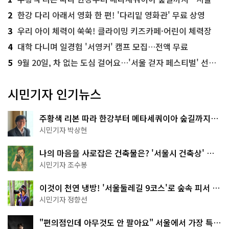
2
한강 다리 아래서 영화 한 편! '다리밑 영화관' 무료 상영
3
우리 아이 체력이 쑥쑥! 클라이밍 키즈카페·어린이 체력장
4
대학 다니며 일경험 '서영커' 캠프 모집…전액 무료
5
9월 20일, 차 없는 도심 걸어요…'서울 걷자 페스티벌' 선착순 5천명
시민기자 인기뉴스
주황색 리본 따라 한강부터 메타세쿼이아 숲길까지…
서울둘레길 15코스
시민기자 박상현
나의 마음을 사로잡은 건축물은? '서울시 건축상' 수
상작 공개!
시민기자 조수봉
이것이 천연 냉방! '서울둘레길 9코스'로 숲속 피서 떠
나볼까
시민기자 정향선
"편의점인데 아무것도 안 팔아요" 서울에서 가장 특별