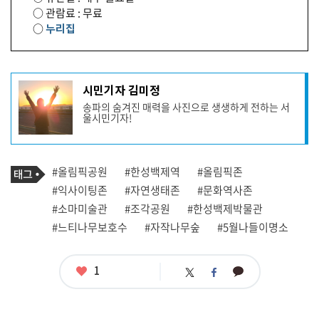
○ 관람료 : 무료
○
누리집
기
시민기자 김미정
사
송파의 숨겨진 매력을 사진으로 생생하게 전하는 서
작
울시민기자!
성
자
프
로
기
필
태
#올림픽공원
#한성백제역
#올림픽존
사
그
관
#익사이팅존
#자연생태존
#문화역사존
련
#소마미술관
#조각공원
#한성백제박물관
태
그
#느티나무보호수
#자작나무숲
#5월나들이명소
좋
1
카
트
페
아
카
위
이
요
오
터
스
톡
북