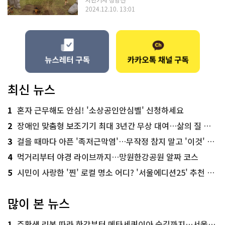
2024.12.10. 13:01
최신 뉴스
1
혼자 근무해도 안심! '소상공인안심벨' 신청하세요
2
장애인 맞춤형 보조기기 최대 3년간 무상 대여…삶의 질 높인다
3
걸을 때마다 아픈 '족저근막염'…무작정 참지 말고 '이것' 해보세요!
4
먹거리부터 야경 라이브까지…망원한강공원 알짜 코스
5
시민이 사랑한 '찐' 로컬 명소 어디? '서울에디션25' 추천 코스
많이 본 뉴스
1
주황색 리본 따라 한강부터 메타세쿼이아 숲길까지…서울둘레길 15코스