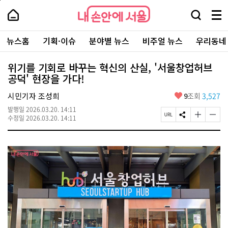
본
페
내
문
이
내
손
검
메
바
지
손
안
색
뉴
로
상
안
주
에
창
전
가
단
에
뉴스홈
기획·이슈
분야별 뉴스
비주얼 뉴스
우리동네
요
서
열
체
기
으
서
서
울
기
보
로
울
비
기
이
-
위기를 기회로 바꾸는 혁신의 산실, '서울창업허브
스
동
서
공덕' 현장을 가다!
바
울
로
시
가
좋
시민기자 조성희
9
조회
3,527
대
기
아
표
발행일
2026.03.20. 14:11
요
소
페
S
글
글
수정일
2026.03.20. 14:11
통
이
N
자
자
포
지
S
크
크
털
U
공
기
기
R
유
크
작
L
하
게
게
복
기
변
변
사
경
경
하
하
기
기