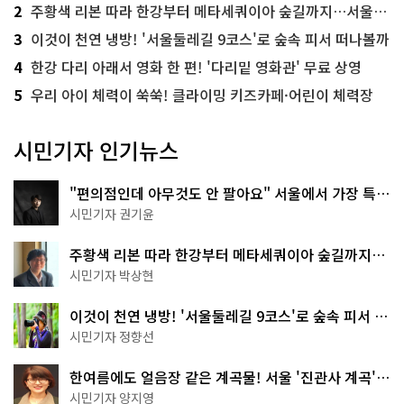
2
주황색 리본 따라 한강부터 메타세쿼이아 숲길까지…서울둘레길 15코스
3
이것이 천연 냉방! '서울둘레길 9코스'로 숲속 피서 떠나볼까
4
한강 다리 아래서 영화 한 편! '다리밑 영화관' 무료 상영
5
우리 아이 체력이 쑥쑥! 클라이밍 키즈카페·어린이 체력장
시민기자 인기뉴스
"편의점인데 아무것도 안 팔아요" 서울에서 가장 특별
한 편의점의 정체
시민기자 권기윤
주황색 리본 따라 한강부터 메타세쿼이아 숲길까지…
서울둘레길 15코스
시민기자 박상현
이것이 천연 냉방! '서울둘레길 9코스'로 숲속 피서 떠
나볼까
시민기자 정향선
한여름에도 얼음장 같은 계곡물! 서울 '진관사 계곡'이
천국이네~
시민기자 양지영