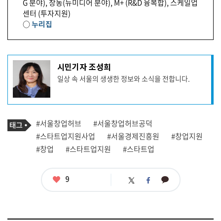
G 분야), 창동(뉴미디어 분야), M+ (R&D 융복합), 스케일업
센터 (투자지원)
○
누리집
기
시민기자 조성희
사
일상 속 서울의 생생한 정보와 소식을 전합니다.
작
성
자
프
로
기
필
태
#서울창업허브
#서울창업허브공덕
사
그
관
#스타트업지원사업
#서울경제진흥원
#창업지원
련
#창업
#스타트업지원
#스타트업
태
그
좋
9
카
트
페
아
카
위
이
요
오
터
스
톡
북