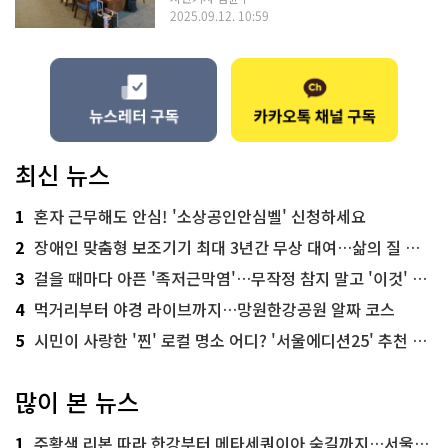
2025.09.12. 10:59
최신 뉴스
1
혼자 근무해도 안심! '소상공인안심벨' 신청하세요
2
장애인 맞춤형 보조기기 최대 3년간 무상 대여…삶의 질 높인다
3
걸을 때마다 아픈 '족저근막염'…무작정 참지 말고 '이것' 해보세요!
4
먹거리부터 야경 라이브까지…망원한강공원 알짜 코스
5
시민이 사랑한 '찐' 로컬 명소 어디? '서울에디션25' 추천 코스
많이 본 뉴스
1
주황색 리본 따라 한강부터 메타세쿼이아 숲길까지…서울둘레길 15코스