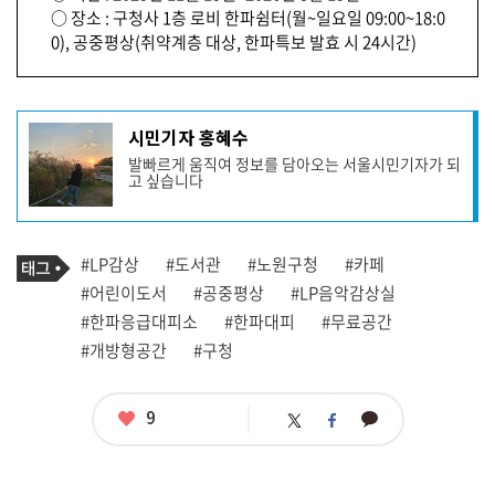
○ 장소 : 구청사 1층 로비 한파쉼터(월~일요일 09:00~18:0
0), 공중평상(취약계층 대상, 한파특보 발효 시 24시간)
기
시민기자 홍혜수
사
발빠르게 움직여 정보를 담아오는 서울시민기자가 되
작
고 싶습니다
성
자
프
로
기
필
태
#LP감상
#도서관
#노원구청
#카페
사
그
관
#어린이도서
#공중평상
#LP음악감상실
련
#한파응급대피소
#한파대피
#무료공간
태
그
#개방형공간
#구청
좋
9
카
트
페
아
카
위
이
요
오
터
스
톡
북