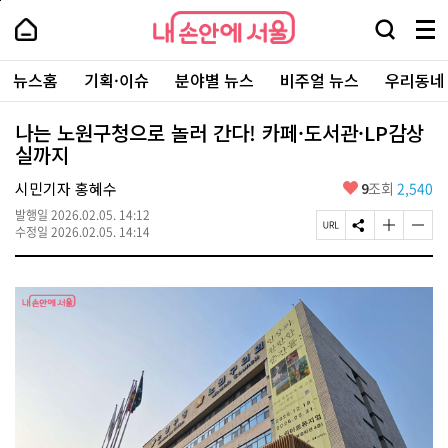
본
페
내
문
이
내
손
검
메
바
지
손
안
색
뉴
로
상
안
주
에
창
전
가
단
에
뉴스홈
기획·이슈
분야별 뉴스
비주얼 뉴스
우리동네
요
서
열
체
기
으
서
서
울
기
보
로
울
비
기
이
-
나는 노원구청으로 놀러 간다! 카페·도서관·LP감상
스
동
서
실까지
바
울
로
시
가
좋
시민기자 홍혜수
9
조회
2,540
대
기
아
표
발행일
2026.02.05. 14:12
요
소
페
S
글
글
수정일
2026.02.05. 14:14
통
이
N
자
자
포
지
S
크
크
털
U
공
기
기
R
유
크
작
L
하
게
게
복
기
변
변
사
경
경
하
하
기
기