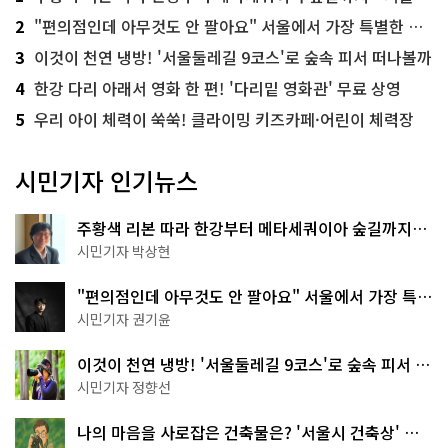
2
"편의점인데 아무것도 안 팔아요" 서울에서 가장 특별한 편의점의 정체
3
이것이 천연 냉방! '서울둘레길 9코스'로 숲속 피서 떠나볼까
4
한강 다리 아래서 영화 한 편! '다리밑 영화관' 무료 상영
5
우리 아이 체력이 쑥쑥! 클라이밍 키즈카페·어린이 체력장
시민기자 인기뉴스
주황색 리본 따라 한강부터 메타세쿼이아 숲길까지…
서울둘레길 15코스
시민기자 박상현
"편의점인데 아무것도 안 팔아요" 서울에서 가장 특별
한 편의점의 정체
시민기자 권기윤
이것이 천연 냉방! '서울둘레길 9코스'로 숲속 피서 떠
나볼까
시민기자 정향선
나의 마음을 사로잡은 건축물은? '서울시 건축상' 수