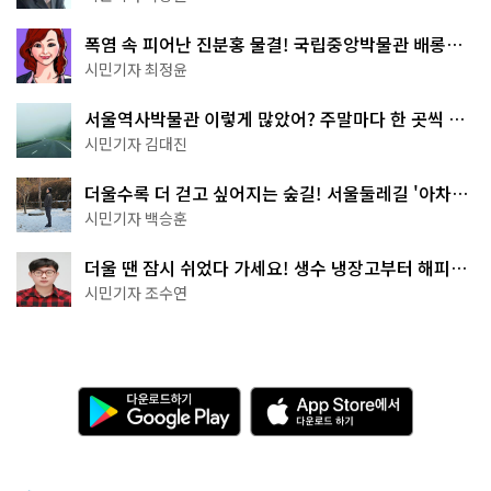
폭염 속 피어난 진분홍 물결! 국립중앙박물관 배롱나
무 명소
시민기자 최정윤
서울역사박물관 이렇게 많았어? 주말마다 한 곳씩 떠
나는 역사 산책
시민기자 김대진
더울수록 더 걷고 싶어지는 숲길! 서울둘레길 '아차산
코스'
시민기자 백승훈
더울 땐 잠시 쉬었다 가세요! 생수 냉장고부터 해피소
·무더위쉼터까지
시민기자 조수연
다
A
운
p
로
p
드
S
하
t
기
o