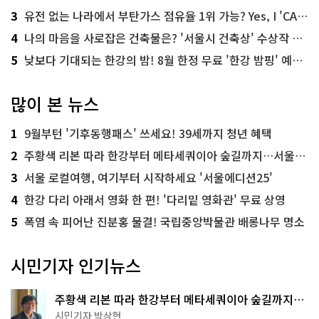
3
유전 없는 나라에서 부탄가스 점유율 1위 가능? Yes, I 'CAN'
4
나의 마음을 사로잡은 건축물은? '서울시 건축상' 수상작 공개!
5
낮보다 기대되는 한강의 밤! 8월 한정 무료 '한강 밤핑' 예약은?
많이 본 뉴스
1
9월부턴 '기후동행패스' 쓰세요! 39세까지 청년 혜택
2
주황색 리본 따라 한강부터 메타세쿼이아 숲길까지…서울둘레길 15코스
3
서울 로컬여행, 여기부터 시작하세요 '서울에디션25'
4
한강 다리 아래서 영화 한 편! '다리밑 영화관' 무료 상영
5
폭염 속 피어난 진분홍 물결! 국립중앙박물관 배롱나무 명소
시민기자 인기뉴스
주황색 리본 따라 한강부터 메타세쿼이아 숲길까지…
서울둘레길 15코스
시민기자 박상현