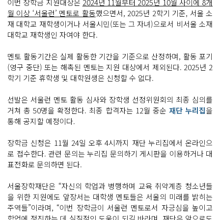
이번 장학금 지원대상은
2024년 11월부터 2025년 10월 사이에 8개
월 이상 ‘서울런’ 멘토로 활동
했으면서, 2025년 2학기 기준, 서울 소
재 대학교 재학생이거나 서울시민(또는 그 자녀)으로서 비서울 소재
대학교 재학생인 자여야 한다.
멘토 활동기간은 실제 활동한 기간을 기준으로 산정하며, 활동 포기
(영구 중단) 또는 해촉된 멘토는 지원 대상에서 제외된다. 2025년 2
학기 기준 휴학생 및 대학원생은 신청할 수 없다.
선발은 서울런 멘토 활동 심사와 장학생 선정위원회의 최종 심의를
거쳐 총 50명을 확정한다. 최종 합격자는 12월 중순
재단 누리집
을
통해 공지할 예정이다.
장학금 신청은 11월 24일 오후 4시까지 재단 누리집에서 온라인으
로 접수한다. 관련 문의는 누리집 문의하기 게시판을 이용하거나 대
표전화로 문의하면 된다.
서울장학재단은 “자신의 학업과 병행하며 교육 취약계층 청소년들
을 위한 지원에도 앞장서는 대학생 멘토들은 서울의 미래를 밝히는
주역들”이라며, “이번 장학금이 서울런 멘토로서 자긍심을 높이고
학업에 정진하는 데 실질적인 도움이 되길 바라며, 재단은 앞으로도