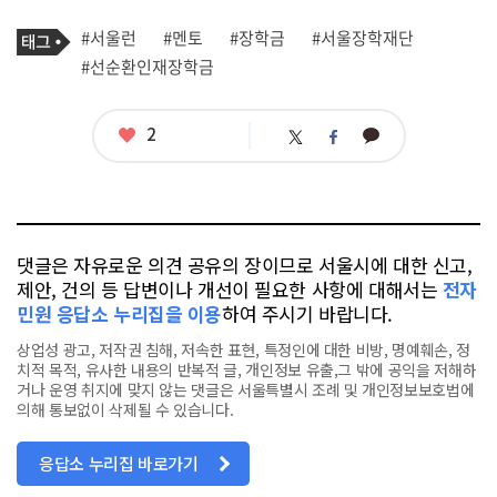
기
태
#서울런
#멘토
#장학금
#서울장학재단
사
그
관
#선순환인재장학금
련
태
그
좋
2
카
트
페
아
카
위
이
요
오
터
스
톡
북
댓글은 자유로운 의견 공유의 장이므로 서울시에 대한 신고,
제안, 건의 등 답변이나 개선이 필요한 사항에 대해서는
전자
민원 응답소 누리집을 이용
하여 주시기 바랍니다.
상업성 광고, 저작권 침해, 저속한 표현, 특정인에 대한 비방, 명예훼손, 정
치적 목적, 유사한 내용의 반복적 글, 개인정보 유출,그 밖에 공익을 저해하
거나 운영 취지에 맞지 않는 댓글은 서울특별시 조례 및 개인정보보호법에
의해 통보없이 삭제될 수 있습니다.
응답소 누리집 바로가기