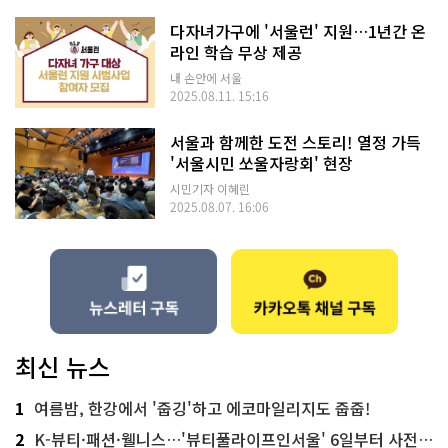
다자녀가구에 '서울런' 지원…1년간 온
라인 학습 무상 제공
내 손안에 서울
2025.08.11. 15:16
서울과 함께한 도전 스토리! 열정 가득
'서울시민 쏘울자랑회' 현장
시민기자 이혜린
2025.08.07. 16:06
최신 뉴스
1
여름밤, 한강에서 '줍깅'하고 에코마일리지도 줍줍!
2
K-뷰티·패션·웰니스…'뷰티풀라이프인서울' 6일부터 사전 예약