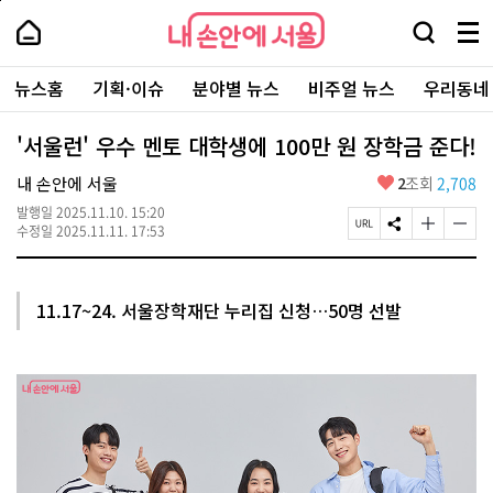
본
페
내
문
이
내
손
검
메
바
지
손
안
색
뉴
로
상
안
주
에
창
전
가
단
에
뉴스홈
기획·이슈
분야별 뉴스
비주얼 뉴스
우리동네
요
서
열
체
기
으
서
서
울
기
보
로
울
비
기
이
-
'서울런' 우수 멘토 대학생에 100만 원 장학금 준다!
스
동
서
바
울
좋
내 손안에 서울
2
조회
2,708
로
시
아
가
대
발행일
2025.11.10. 15:20
요
기
페
S
글
글
표
수정일
2025.11.11. 17:53
이
N
자
자
소
지
S
크
크
통
U
공
기
기
포
R
유
크
작
털
11.17~24. 서울장학재단 누리집 신청…50명 선발
L
하
게
게
복
기
변
변
사
경
경
하
하
기
기