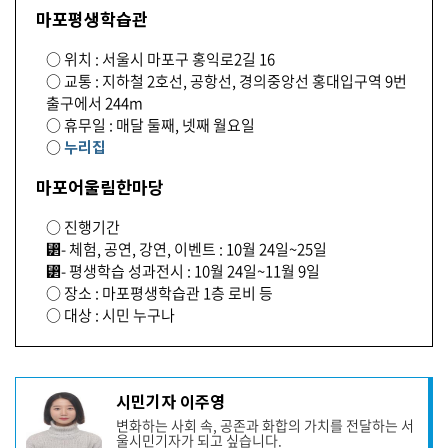
마포평생학습관
○ 위치 : 서울시 마포구 홍익로2길 16
○ 교통 : 지하철 2호선, 공항선, 경의중앙선 홍대입구역 9번
출구에서 244m
○ 휴무일 : 매달 둘째, 넷째 월요일
○
누리집
마포어울림한마당
○ 진행기간
⁲- 체험, 공연, 강연, 이벤트 : 10월 24일~25일
⁲- 평생학습 성과전시 : 10월 24일~11월 9일
○ 장소 : 마포평생학습관 1층 로비 등
○ 대상 : 시민 누구나
기
시민기자 이주영
사
변화하는 사회 속, 공존과 화합의 가치를 전달하는 서
작
울시민기자가 되고 싶습니다.
성