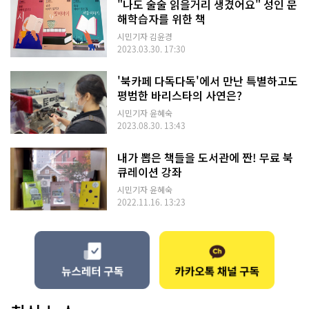
"나도 술술 읽을거리 생겼어요" 성인 문
해학습자를 위한 책
시민기자 김윤경
2023.03.30. 17:30
'북카페 다독다독'에서 만난 특별하고도
평범한 바리스타의 사연은?
시민기자 윤혜숙
2023.08.30. 13:43
내가 뽑은 책들을 도서관에 짠! 무료 북
큐레이션 강좌
시민기자 윤혜숙
2022.11.16. 13:23