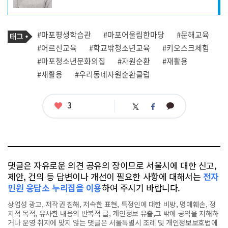
자
프
로
기
필
태
#마포평생학습관
#마포어울림한마당
#문해교육
사
그
관
#어르신교육
#학교밖청소년교육
#키오스크체험
련
#마포청소년문화의집
#자원순환
#재활용
태
그
#새활용
#우리동네자원순환클럽
좋
3
카
트
페
아
카
위
이
요
오
터
스
톡
북
댓글은 자유로운 의견 공유의 장이므로 서울시에 대한 신고,
제안, 건의 등 답변이나 개선이 필요한 사항에 대해서는
전자
민원 응답소 누리집을 이용
하여 주시기 바랍니다.
상업성 광고, 저작권 침해, 저속한 표현, 특정인에 대한 비방, 명예훼손, 정
치적 목적, 유사한 내용의 반복적 글, 개인정보 유출,그 밖에 공익을 저해하
거나 운영 취지에 맞지 않는 댓글은 서울특별시 조례 및 개인정보보호법에