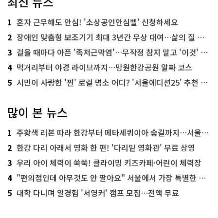
최신 뉴스
1
혼자 근무해도 안심! '소상공인안심벨' 신청하세요
2
장애인 맞춤형 보조기기 최대 3년간 무상 대여…삶의 질 높인다
3
걸을 때마다 아픈 '족저근막염'…무작정 참지 말고 '이것' 해보세요!
4
먹거리부터 야경 라이브까지…망원한강공원 알짜 코스
5
시민이 사랑한 '찐' 로컬 명소 어디? '서울에디션25' 추천 코스
많이 본 뉴스
1
주황색 리본 따라 한강부터 메타세쿼이아 숲길까지…서울둘레길 15코스
2
한강 다리 아래서 영화 한 편! '다리밑 영화관' 무료 상영
3
우리 아이 체력이 쑥쑥! 클라이밍 키즈카페·어린이 체력장
4
"편의점인데 아무것도 안 팔아요" 서울에서 가장 특별한 편의점의 정체
5
대학 다니며 일경험 '서영커' 캠프 모집…전액 무료