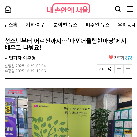
본
페
내
문
이
내
손
검
메
바
지
손
안
색
뉴
로
상
안
주
에
창
전
가
단
에
뉴스홈
기획·이슈
분야별 뉴스
비주얼 뉴스
우리동네
요
서
열
체
기
으
서
서
울
기
보
로
울
비
기
이
-
청소년부터 어르신까지…'마포어울림한마당'에서
스
동
서
배우고 나눠요!
바
울
로
시
가
좋
시민기자 이주영
3
조회
878
대
기
아
표
발행일
2025.10.29. 09:04
요
소
페
S
글
글
수정일
2025.10.29. 18:06
통
이
N
자
자
포
지
S
크
크
털
U
공
기
기
R
유
크
작
L
하
게
게
복
기
변
변
사
경
경
하
하
기
기