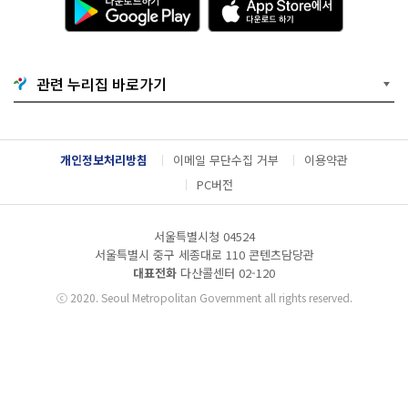
운
p
로
p
드
S
하
t
기
o
관련 누리집 바로가기
G
r
o
e
o
에
g
서
l
다
개인정보처리방침
이메일 무단수집 거부
이용약관
e
운
P
로
PC버전
l
드
a
하
y
기
서울특별시청 04524
서울특별시 중구 세종대로 110 콘텐츠담당관
대표전화
다산콜센터
02-120
ⓒ
2020. Seoul Metropolitan Government all rights reserved.