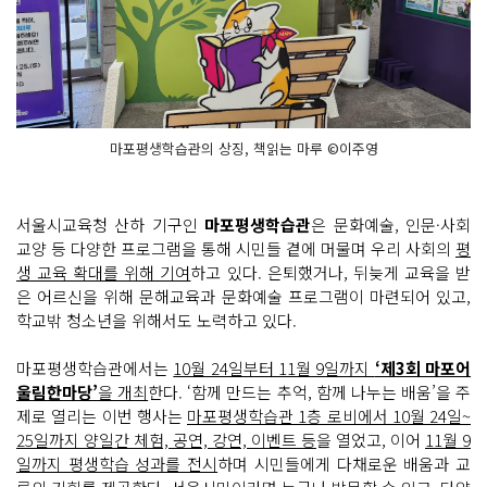
마포평생학습관의 상징, 책읽는 마루 ©이주영
서울시교육청 산하 기구인
마포평생학습관
은 문화예술, 인문·사회
교양 등 다양한 프로그램을 통해 시민들 곁에 머물며 우리 사회의
평
생 교육 확대를 위해 기여
하고 있다. 은퇴했거나, 뒤늦게 교육을 받
은 어르신을 위해 문해교육과 문화예술 프로그램이 마련되어 있고,
학교밖 청소년을 위해서도 노력하고 있다.
마포평생학습관에서는
10월 24일부터 11월 9일까지
‘제3회 마포어
울림한마당’
을 개최
한다. ‘함께 만드는 추억, 함께 나누는 배움’을 주
제로 열리는 이번 행사는
마포평생학습관 1층 로비에서 10월 24일~
25일까지 양일간 체험, 공연, 강연, 이벤트 등
을 열었고, 이어
11월 9
일까지 평생학습 성과를 전시
하며 시민들에게 다채로운 배움과 교