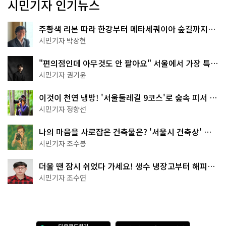
시민기자 인기뉴스
주황색 리본 따라 한강부터 메타세쿼이아 숲길까지…
서울둘레길 15코스
시민기자 박상현
"편의점인데 아무것도 안 팔아요" 서울에서 가장 특별
한 편의점의 정체
시민기자 권기윤
이것이 천연 냉방! '서울둘레길 9코스'로 숲속 피서 떠
나볼까
시민기자 정향선
나의 마음을 사로잡은 건축물은? '서울시 건축상' 수
상작 공개!
시민기자 조수봉
더울 땐 잠시 쉬었다 가세요! 생수 냉장고부터 해피소
·무더위쉼터까지
시민기자 조수연
다
A