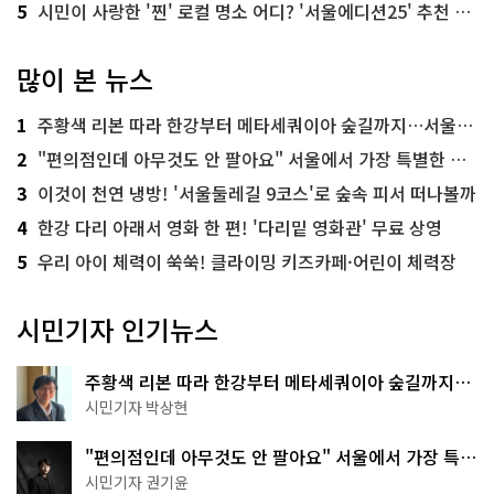
5
시민이 사랑한 '찐' 로컬 명소 어디? '서울에디션25' 추천 코스
많이 본 뉴스
1
주황색 리본 따라 한강부터 메타세쿼이아 숲길까지…서울둘레길 15코스
2
"편의점인데 아무것도 안 팔아요" 서울에서 가장 특별한 편의점의 정체
3
이것이 천연 냉방! '서울둘레길 9코스'로 숲속 피서 떠나볼까
4
한강 다리 아래서 영화 한 편! '다리밑 영화관' 무료 상영
5
우리 아이 체력이 쑥쑥! 클라이밍 키즈카페·어린이 체력장
시민기자 인기뉴스
주황색 리본 따라 한강부터 메타세쿼이아 숲길까지…
서울둘레길 15코스
시민기자 박상현
"편의점인데 아무것도 안 팔아요" 서울에서 가장 특별
한 편의점의 정체
시민기자 권기윤