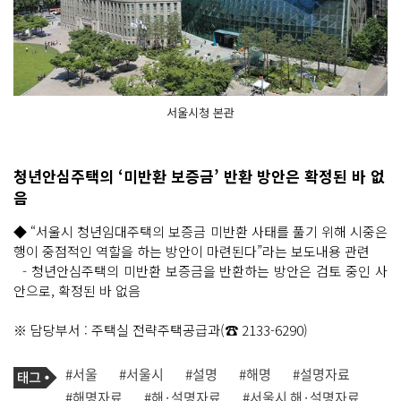
서울시청 본관
청년안심주택의 ‘미반환 보증금’ 반환 방안은 확정된 바 없
음
◆ “서울시 청년임대주택의 보증금 미반환 사태를 풀기 위해 시중은
행이 중점적인 역할을 하는 방안이 마련된다”라는 보도내용 관련
- 청년안심주택의 미반환 보증금을 반환하는 방안은 검토 중인 사
안으로, 확정된 바 없음
※ 담당부서 : 주택실 전략주택공급과(☎ 2133-6290)
기
태
#서울
#서울시
#설명
#해명
#설명자료
사
그
관
#해명자료
#해·설명자료
#서울시 해·설명자료