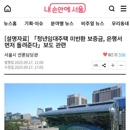
본
페
내
문
이
내
손
검
메
바
지
손
안
색
뉴
로
상
안
주
에
창
전
가
단
에
뉴스홈
기획·이슈
분야별 뉴스
비주얼 뉴스
우리동네
요
서
열
체
기
으
서
서
울
기
보
로
울
비
기
이
-
[설명자료] 「청년임대주택 미반환 보증금, 은행서
스
동
서
먼저 돌려준다」보도 관련
바
울
로
시
가
좋
서울시 언론담당관
0
조회
556
대
기
아
표
발행일
2025.09.17. 11:00
요
소
페
S
글
글
수정일
2025.09.17. 17:05
통
이
N
자
자
포
지
S
크
크
털
U
공
기
기
R
유
크
작
L
하
게
게
복
기
변
변
사
경
경
하
하
기
기