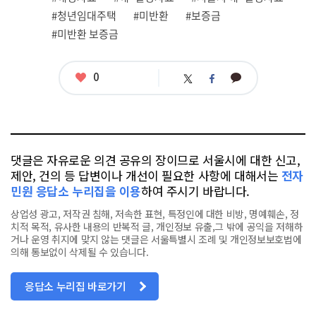
련
#청년임대주택
#미반환
#보증금
태
그
#미반환 보증금
좋
0
카
트
페
아
카
위
이
요
오
터
스
톡
북
댓글은 자유로운 의견 공유의 장이므로 서울시에 대한 신고,
제안, 건의 등 답변이나 개선이 필요한 사항에 대해서는
전자
민원 응답소 누리집을 이용
하여 주시기 바랍니다.
상업성 광고, 저작권 침해, 저속한 표현, 특정인에 대한 비방, 명예훼손, 정
치적 목적, 유사한 내용의 반복적 글, 개인정보 유출,그 밖에 공익을 저해하
거나 운영 취지에 맞지 않는 댓글은 서울특별시 조례 및 개인정보보호법에
의해 통보없이 삭제될 수 있습니다.
응답소 누리집 바로가기