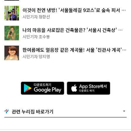
이것이 천연 냉방! '서울둘레길 9코스'로 숲속 피서 떠
나볼까
시민기자 정향선
나의 마음을 사로잡은 건축물은? '서울시 건축상' 수
상작 공개!
시민기자 조수봉
한여름에도 얼음장 같은 계곡물! 서울 '진관사 계곡'이
천국이네~
시민기자 양지영
다
A
운
p
로
p
드
S
하
t
기
o
관련 누리집 바로가기
G
r
o
e
o
에
g
서