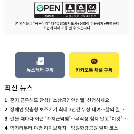
본 저작물은 "공공누리"
제4유형:출처표시+상업적 이용금지+변경금지
조건에 따라 이용 할 수 있습니다.
최신 뉴스
1
혼자 근무해도 안심! '소상공인안심벨' 신청하세요
2
장애인 맞춤형 보조기기 최대 3년간 무상 대여…삶의 질 높인다
3
걸을 때마다 아픈 '족저근막염'…무작정 참지 말고 '이것' 해보세요!
4
먹거리부터 야경 라이브까지…망원한강공원 알짜 코스