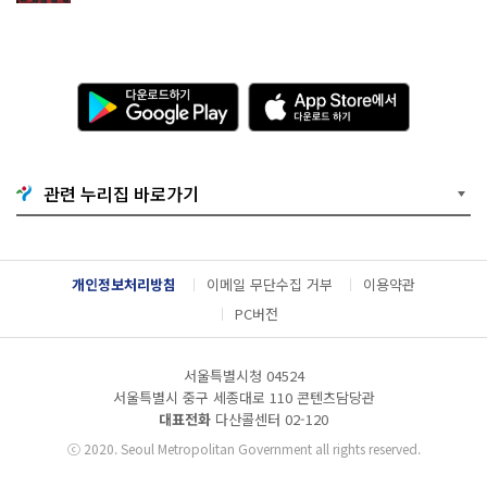
다
A
운
p
로
p
드
S
하
t
기
o
관련 누리집 바로가기
G
r
o
e
o
에
g
서
l
다
개인정보처리방침
이메일 무단수집 거부
이용약관
e
운
P
로
PC버전
l
드
a
하
y
기
서울특별시청 04524
서울특별시 중구 세종대로 110 콘텐츠담당관
대표전화
다산콜센터
02-120
ⓒ
2020. Seoul Metropolitan Government all rights reserved.