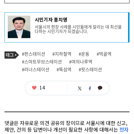
기
시민기자 홍지영
사
서울시의 현장 사례를 시민들에게 알리는 데 최선을
작
다하는 시민기자가 되겠습니다.
성
자
프
로
기
필
태
#펀스테이션
#지하철역
#운동
#먹골역
사
그
관
#스마트무브스테이션
#여의나루역
련
#러너스테이션
#뚝섬역
#핏스테이션
태
그
좋
14
카
트
페
아
카
위
이
요
오
터
스
톡
북
댓글은 자유로운 의견 공유의 장이므로 서울시에 대한 신고,
제안, 건의 등 답변이나 개선이 필요한 사항에 대해서는
전자