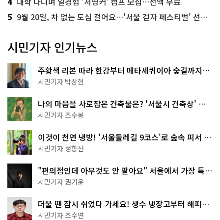
4
대학 다니며 일경험 '서영커' 캠프 모집…전액 무료
5
9월 20일, 차 없는 도심 걸어요…'서울 걷자 페스티벌' 선착순 5천명
시민기자 인기뉴스
주황색 리본 따라 한강부터 메타세쿼이아 숲길까지…
서울둘레길 15코스
시민기자 박상현
나의 마음을 사로잡은 건축물은? '서울시 건축상' 수
상작 공개!
시민기자 조수봉
이것이 천연 냉방! '서울둘레길 9코스'로 숲속 피서 떠
나볼까
시민기자 정향선
"편의점인데 아무것도 안 팔아요" 서울에서 가장 특별
한 편의점의 정체
시민기자 권기윤
더울 땐 잠시 쉬었다 가세요! 생수 냉장고부터 해피소
·무더위쉼터까지
시민기자 조수연