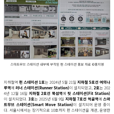
스마트무브 스테이션 내부에 부착된 펀 스테이션 홍보 자료 ©홍지영
지하철역
펀 스테이션 1호
는 2024년 5월 21일
지하철 5호선 여의나
루역
에
러너 스테이션(Runner Station)
이 설치되었고,
2호
는 202
4년 12월 16일
지하철 2호선 뚝섬역
에
핏 스테이션(Fit Station)
이 설치되었다.
3호
는 2025년 6월 9일
지하철 7호선 먹골역
에
스마
트무브 스테이션(Smart Move Station)
이 설치되어 운영 중이
다. 서울시에서는 장기적으로 10호까지 펀 스테이션을 개관, 운영한