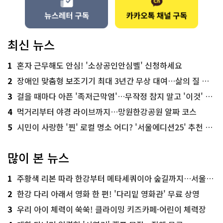
최신 뉴스
1
혼자 근무해도 안심! '소상공인안심벨' 신청하세요
2
장애인 맞춤형 보조기기 최대 3년간 무상 대여…삶의 질 높인다
3
걸을 때마다 아픈 '족저근막염'…무작정 참지 말고 '이것' 해보세요!
4
먹거리부터 야경 라이브까지…망원한강공원 알짜 코스
5
시민이 사랑한 '찐' 로컬 명소 어디? '서울에디션25' 추천 코스
많이 본 뉴스
1
주황색 리본 따라 한강부터 메타세쿼이아 숲길까지…서울둘레길 15코스
2
한강 다리 아래서 영화 한 편! '다리밑 영화관' 무료 상영
3
우리 아이 체력이 쑥쑥! 클라이밍 키즈카페·어린이 체력장