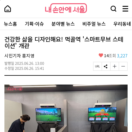
본
페
내
문
이
내
손
검
메
바
지
손
안
색
뉴
로
상
안
주
에
창
전
가
단
에
뉴스홈
기획·이슈
분야별 뉴스
비주얼 뉴스
우리동네
요
서
열
체
기
으
서
서
울
기
보
로
울
비
기
이
-
건강한 삶을 디자인해요! 먹골역 '스마트무브 스테
스
동
서
이션' 개관
바
울
로
시
가
좋
시민기자 홍지영
14
조회
3,227
대
기
아
표
발행일
2025.06.26. 13:00
요
소
페
S
글
글
수정일
2025.06.26. 15:41
통
이
N
자
자
포
지
S
크
크
털
U
공
기
기
R
유
크
작
L
하
게
게
복
기
변
변
사
경
경
하
하
기
기