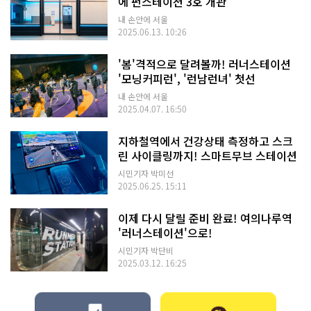
에 펀스테이션 3호 개관
내 손안에 서울
2025.06.13. 10:26
'봄'격적으로 달려볼까! 러너스테이션
'모닝커피런', '런남런녀' 첫선
내 손안에 서울
2025.04.07. 16:50
지하철역에서 건강상태 측정하고 스크
린 사이클링까지! 스마트무브 스테이션
시민기자 박미선
2025.06.25. 15:11
이제 다시 달릴 준비 완료! 여의나루역
'러너스테이션'으로!
시민기자 박단비
2025.03.12. 16:25