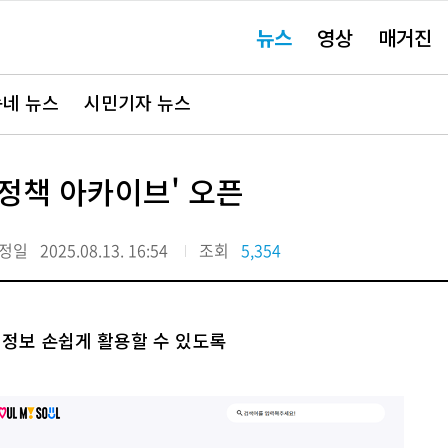
주
뉴스
영상
매거진
요
서
비
스
바
네 뉴스
시민기자 뉴스
로
가
기"
정책 아카이브' 오픈
정일
2025.08.13. 16:54
조회
5,354
 정보 손쉽게 활용할 수 있도록