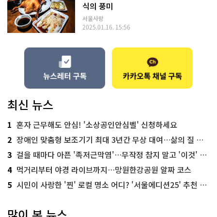
식의 풍미
서울사랑
2025.01.16. 15:56
최신 뉴스
1
혼자 근무해도 안심! '소상공인안심벨' 신청하세요
2
장애인 맞춤형 보조기기 최대 3년간 무상 대여…삶의 질 높인다
3
걸을 때마다 아픈 '족저근막염'…무작정 참지 말고 '이것' 해보세요!
4
먹거리부터 야경 라이브까지…망원한강공원 알짜 코스
5
시민이 사랑한 '찐' 로컬 명소 어디? '서울에디션25' 추천 코스
많이 본 뉴스