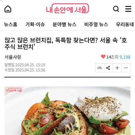
본
페
내
문
이
내
손
검
메
바
지
손
안
색
뉴
로
상
안
주
에
창
전
가
단
에
뉴스홈
기획·이슈
분야별 뉴스
비주얼 뉴스
우리동네
요
서
열
체
기
으
서
서
울
기
보
로
울
비
기
이
-
많고 많은 브런치집, 독특함 찾는다면? 서울 속 '호
스
동
서
주식 브런치'
바
울
로
시
가
좋
서울사랑
14
조회
9,198
대
기
아
표
발행일
2025.04.25. 15:19
요
소
페
S
글
글
수정일
2025.04.25. 15:36
통
이
N
자
자
포
지
S
크
크
털
U
공
기
기
R
유
크
작
L
하
게
게
복
기
변
변
사
경
경
하
하
기
기