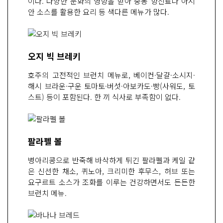
이다. 다양한 문화의 영향을 받아 중동 향신료나 아시
안 소스를 활용한 요리 등 색다른 메뉴가 많다.
오지 빅 브레키
호주의 고전적인 브런치 메뉴로, 베이컨·달걀·소시지·
해시 브라운·구운 토마토·버섯·아보카도·빵(사워도, 토
스트) 등이 포함된다. 한 끼 식사로 부족함이 없다.
팔라펠 볼
병아리콩으로 반죽해 바삭하게 튀긴 팔라펠과 케일 같
은 신선한 채소, 퀴노아, 크리미한 후무스, 허브 또는
요구르트 소스가 조화를 이루는 건강하면서도 든든한
브런치 메뉴.