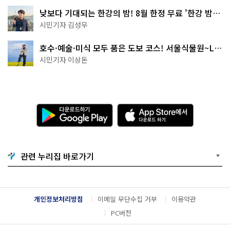
낮보다 기대되는 한강의 밤! 8월 한정 무료 '한강 밤
핑' 예약은?
시민기자 김성무
호수·예술·미식 모두 품은 도보 코스! 서울식물원~LG
아트센터~마곡테라스거리
시민기자 이상돈
다
A
운
p
로
p
드
S
하
t
기
o
관련 누리집 바로가기
G
r
o
e
o
에
g
서
l
다
개인정보처리방침
이메일 무단수집 거부
이용약관
e
운
P
로
PC버전
l
드
a
하