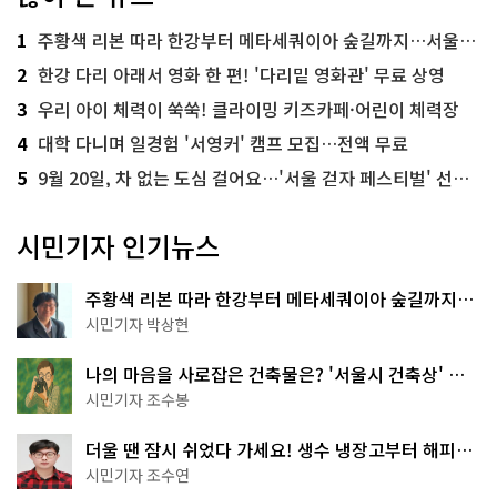
1
주황색 리본 따라 한강부터 메타세쿼이아 숲길까지…서울둘레길 15코스
2
한강 다리 아래서 영화 한 편! '다리밑 영화관' 무료 상영
3
우리 아이 체력이 쑥쑥! 클라이밍 키즈카페·어린이 체력장
4
대학 다니며 일경험 '서영커' 캠프 모집…전액 무료
5
9월 20일, 차 없는 도심 걸어요…'서울 걷자 페스티벌' 선착순 5천명
시민기자 인기뉴스
주황색 리본 따라 한강부터 메타세쿼이아 숲길까지…
서울둘레길 15코스
시민기자 박상현
나의 마음을 사로잡은 건축물은? '서울시 건축상' 수
상작 공개!
시민기자 조수봉
더울 땐 잠시 쉬었다 가세요! 생수 냉장고부터 해피소
·무더위쉼터까지
시민기자 조수연