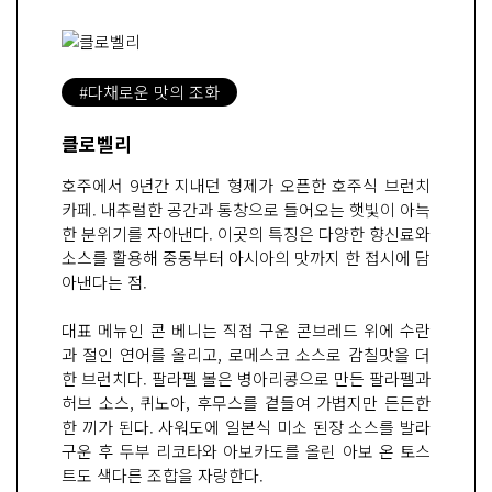
#다채로운 맛의 조화
클로벨리
호주에서 9년간 지내던 형제가 오픈한 호주식 브런치
카페. 내추럴한 공간과 통창으로 들어오는 햇빛이 아늑
한 분위기를 자아낸다. 이곳의 특징은 다양한 향신료와
소스를 활용해 중동부터 아시아의 맛까지 한 접시에 담
아낸다는 점.
대표 메뉴인 콘 베니는 직접 구운 콘브레드 위에 수란
과 절인 연어를 올리고, 로메스코 소스로 감칠맛을 더
한 브런치다. 팔라펠 볼은 병아리콩으로 만든 팔라펠과
허브 소스, 퀴노아, 후무스를 곁들여 가볍지만 든든한
한 끼가 된다. 사워도에 일본식 미소 된장 소스를 발라
구운 후 두부 리코타와 아보카도를 올린 아보 온 토스
트도 색다른 조합을 자랑한다.