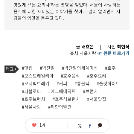
맛있게 쓰는 요리사’라는 별명을 얻었다. 서울이 사랑하는
음식에 대한 재미있는 이야기를 찾아내 널리 알리면서 사
람들의 입맛을 돋우고 있다.
글
배효은
|
사진
최현석
출처 서울사랑
☞ 원문 바로가기
기
태
#맛집
#박찬일
#박찬일의세계미식
#호주
사
그
관
#오스트레일리아
#호주음식
#호주요리
련
#오지빅브레키
#커피
#롱블랙
#플랫화이트
태
그
#파블로바
#에그베네딕트
#브런치
#호주브런치
#호주식브런치
#서울맛집
#서울사랑
#취향의발견
좋
14
카
트
페
아
카
위
이