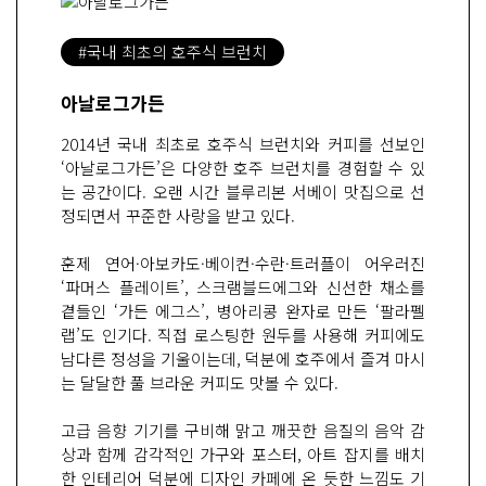
#국내 최초의 호주식 브런치
아날로그가든
2014년 국내 최초로 호주식 브런치와 커피를 선보인
‘아날로그가든’은 다양한 호주 브런치를 경험할 수 있
는 공간이다. 오랜 시간 블루리본 서베이 맛집으로 선
정되면서 꾸준한 사랑을 받고 있다.
훈제 연어·아보카도·베이컨·수란·트러플이 어우러진
‘파머스 플레이트’, 스크램블드에그와 신선한 채소를
곁들인 ‘가든 에그스’, 병아리콩 완자로 만든 ‘팔라펠
랩’도 인기다. 직접 로스팅한 원두를 사용해 커피에도
남다른 정성을 기울이는데, 덕분에 호주에서 즐겨 마시
는 달달한 풀 브라운 커피도 맛볼 수 있다.
고급 음향 기기를 구비해 맑고 깨끗한 음질의 음악 감
상과 함께 감각적인 가구와 포스터, 아트 잡지를 배치
한 인테리어 덕분에 디자인 카페에 온 듯한 느낌도 기