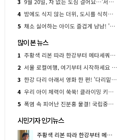
3
9월 20일, 차 없는 도심 걸어요…'서울 걷자 페스티벌' 선착순 5천명
4
밤에도 식지 않는 더위, 도시를 식히는 시원한 해법은?
5
채소 싫어하는 아이도 즐겁게 냠냠! '찾아가는 서울시 식생활 교육' 현장
많이 본 뉴스
1
주황색 리본 따라 한강부터 메타세쿼이아 숲길까지…서울둘레길 15코스
2
서울 로컬여행, 여기부터 시작하세요 '서울에디션25'
3
한강 다리 아래서 영화 한 편! '다리밑 영화관' 무료 상영
4
우리 아이 체력이 쑥쑥! 클라이밍 키즈카페·어린이 체력장
5
폭염 속 피어난 진분홍 물결! 국립중앙박물관 배롱나무 명소
시민기자 인기뉴스
주황색 리본 따라 한강부터 메타세쿼이아 숲길까지…서울둘레길 15코스