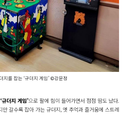
지를 잡는 ‘규더지 게임’ ©강문정
는
‘규더지 게임’
으로 팔에 힘이 들어가면서 점점 땀도 났다.
만 갈수록 잡아 가는 규더지, 옛 추억과 즐거움에 스트레