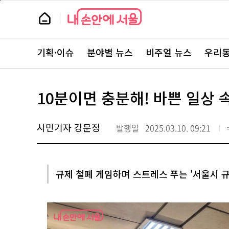
본
페
문
이
뉴
바
지
스
로
상
룸
가
단
뉴
기
으
스
로
기획·이슈
분야별 뉴스
비주얼 뉴스
우리동
주
이
요
동
서
비
스
10분이면 충분해! 바쁜 일상 
바
로
가
기
시민기자 강문정
발행일
2025.03.10. 09:21
규제 철폐 게임하며 스트레스 푸는 '서울시 