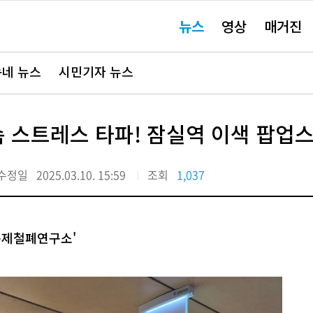
주
뉴스
영상
매거진
요
서
비
스
바
네 뉴스
시민기자 뉴스
로
가
기"
속 스트레스 타파! 잠실역 이색 팝업
수정일
2025.03.10. 15:59
조회
1,037
규제철폐연구소'