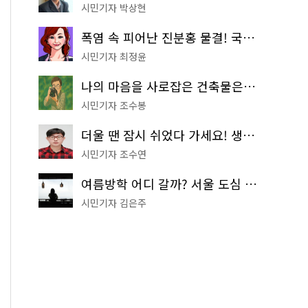
시민기자 박상현
폭염 속 피어난 진분홍 물결! 국립중앙박물관 배롱나무 명소
시민기자 최정윤
나의 마음을 사로잡은 건축물은? '서울시 건축상' 수상작 공개!
시민기자 조수봉
더울 땐 잠시 쉬었다 가세요! 생수 냉장고부터 해피소·무더위쉼터까지
시민기자 조수연
여름방학 어디 갈까? 서울 도심 무료 실내 여행 코스 추천
시민기자 김은주