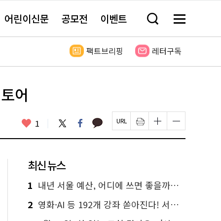
어린이신문
공모전
이벤트
검
메
색
뉴
창
전
열
체
팩트브리핑
레터구독
기
보
기
스토어
카
좋
트
페
1
페
인
글
글
카
위
이
아
이
쇄
자
자
오
터
스
요
지
하
크
크
톡
북
U
기
기
기
R
새
크
작
L
창
게
게
최신 뉴스
복
열
변
변
사
림
경
경
하
하
1
내년 서울 예산, 어디에 쓰면 좋을까요? 온라인 투표
기
기
2
영화·AI 등 192개 강좌 쏟아진다! 서울시민대학 선착순 신청