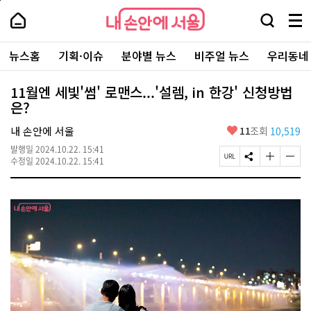
본
페
내
문
이
내
손
검
메
바
지
손
안
색
뉴
로
상
안
주
에
창
전
가
단
에
뉴스홈
기획·이슈
분야별 뉴스
비주얼 뉴스
우리동네
요
서
열
체
기
으
서
서
울
기
보
로
울
비
기
이
-
11월엔 세빛'썸' 로맨스...'설렘, in 한강' 신청방법
스
동
서
은?
바
울
로
시
가
좋
내 손안에 서울
11
조회
10,519
대
기
아
표
발행일
2024.10.22. 15:41
요
소
페
S
글
글
수정일
2024.10.22. 15:41
통
이
N
자
자
포
지
S
크
크
털
U
공
기
기
R
유
크
작
L
하
게
게
복
기
변
변
사
경
경
하
하
기
기