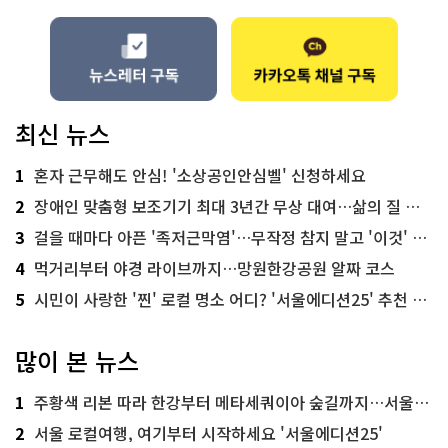
최신 뉴스
1
혼자 근무해도 안심! '소상공인안심벨' 신청하세요
2
장애인 맞춤형 보조기기 최대 3년간 무상 대여…삶의 질 높인다
3
걸을 때마다 아픈 '족저근막염'…무작정 참지 말고 '이것' 해보세요!
4
먹거리부터 야경 라이브까지…망원한강공원 알짜 코스
5
시민이 사랑한 '찐' 로컬 명소 어디? '서울에디션25' 추천 코스
많이 본 뉴스
1
주황색 리본 따라 한강부터 메타세쿼이아 숲길까지…서울둘레길 15코스
2
서울 로컬여행, 여기부터 시작하세요 '서울에디션25'