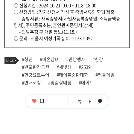
○ 신청기간 : 2024.10.21. 9:00 ~ 11.8. 18:00
○ 신청방법 : 참가신청서 작성 후 증빙서류와 함께 제출
- 증빙서류 : 재직증명서(사업자등록증명원, 소득금액증
명서), 주민등록초본, 혼인관계증명서(상세)
- 랜덤추첨 후 개별 통보(11.18.)
○ 문의 : 서울시 여성가족실 02-2133-5052
기
태
#청년
#미혼남녀
#만남행사
#한강
사
그
관
#반포한강공원
#세빛섬
#2539
련
#한강요트투어
#테이블순환대화
#커플게임
태
그
#연애코칭
#맞춤형매칭
#데이트
좋
11
카
트
페
아
카
위
이
요
오
터
스
톡
북