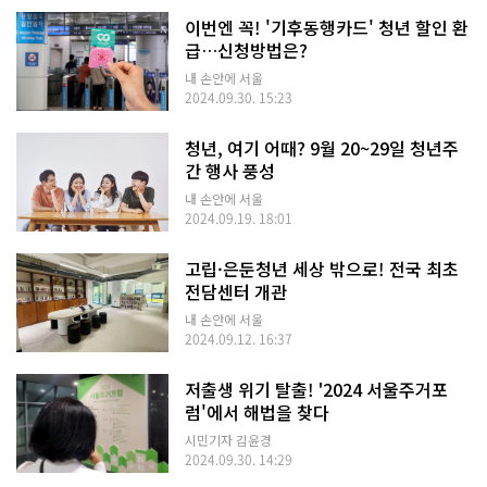
이번엔 꼭! '기후동행카드' 청년 할인 환
급…신청방법은?
내 손안에 서울
2024.09.30. 15:23
청년, 여기 어때? 9월 20~29일 청년주
간 행사 풍성
내 손안에 서울
2024.09.19. 18:01
고립·은둔청년 세상 밖으로! 전국 최초
전담센터 개관
내 손안에 서울
2024.09.12. 16:37
저출생 위기 탈출! '2024 서울주거포
럼'에서 해법을 찾다
시민기자 김윤경
2024.09.30. 14:29