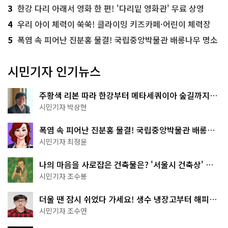
3
한강 다리 아래서 영화 한 편! '다리밑 영화관' 무료 상영
4
우리 아이 체력이 쑥쑥! 클라이밍 키즈카페·어린이 체력장
5
폭염 속 피어난 진분홍 물결! 국립중앙박물관 배롱나무 명소
시민기자 인기뉴스
주황색 리본 따라 한강부터 메타세쿼이아 숲길까지…
서울둘레길 15코스
시민기자 박상현
폭염 속 피어난 진분홍 물결! 국립중앙박물관 배롱나
무 명소
시민기자 최정윤
나의 마음을 사로잡은 건축물은? '서울시 건축상' 수
상작 공개!
시민기자 조수봉
더울 땐 잠시 쉬었다 가세요! 생수 냉장고부터 해피소
·무더위쉼터까지
시민기자 조수연