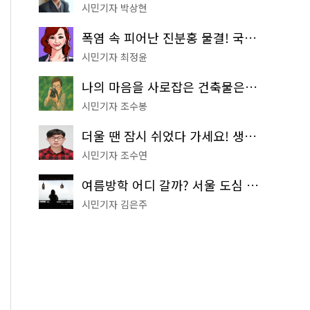
시민기자 박상현
폭염 속 피어난 진분홍 물결! 국립중앙박물관 배롱나무 명소
시민기자 최정윤
나의 마음을 사로잡은 건축물은? '서울시 건축상' 수상작 공개!
시민기자 조수봉
더울 땐 잠시 쉬었다 가세요! 생수 냉장고부터 해피소·무더위쉼터까지
시민기자 조수연
여름방학 어디 갈까? 서울 도심 무료 실내 여행 코스 추천
시민기자 김은주