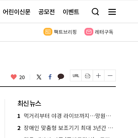
어린이신문
공모전
이벤트
검
메
색
뉴
창
전
열
체
팩트브리핑
레터구독
기
보
기
카
좋
트
페
20
페
인
글
글
카
위
이
아
이
쇄
자
자
오
터
스
요
지
하
크
크
톡
북
U
기
기
기
R
새
크
작
L
창
게
게
최신 뉴스
복
열
변
변
사
림
경
경
하
하
1
먹거리부터 야경 라이브까지…망원한강공원 알짜 코스
기
기
2
장애인 맞춤형 보조기기 최대 3년간 무상 대여…삶의 질 높인다