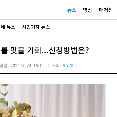
주
뉴스
영상
매거진
요
서
비
스
바
네 뉴스
시민기자 뉴스
로
가
기"
를 맛볼 기회...신청방법은?
정일
2024.10.24. 15:14
조회
9,778