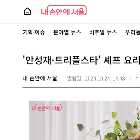
본
페
문
이
뉴
바
지
스
로
상
룸
가
단
뉴
기
으
스
로
기획·이슈
분야별 뉴스
비주얼 뉴스
우리동
주
이
요
동
서
비
스
'안성재·트리플스타' 셰프 요리
바
로
가
기
내 손안에 서울
발행일
2024.10.24. 14:48
수