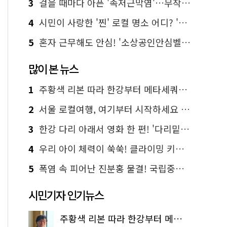
3
걸을 때마다 아픈 '족저근막염'…무작정 참지 말고 '이것' 해보세요!
4
시민이 사랑한 '찐' 로컬 명소 어디? '서울에디션25' 추천 코스
5
혼자 근무해도 안심! '소상공인안심벨' 신청하세요
많이 본 뉴스
1
주황색 리본 따라 한강부터 메타세쿼이아 숲길까지…서울둘레길 15코스
2
서울 로컬여행, 여기부터 시작하세요 '서울에디션25'
3
한강 다리 아래서 영화 한 편! '다리밑 영화관' 무료 상영
4
우리 아이 체력이 쑥쑥! 클라이밍 키즈카페·어린이 체력장
5
폭염 속 피어난 진분홍 물결! 국립중앙박물관 배롱나무 명소
시민기자 인기뉴스
주황색 리본 따라 한강부터 메타세쿼이아 숲길까지…서울둘레길 15코스