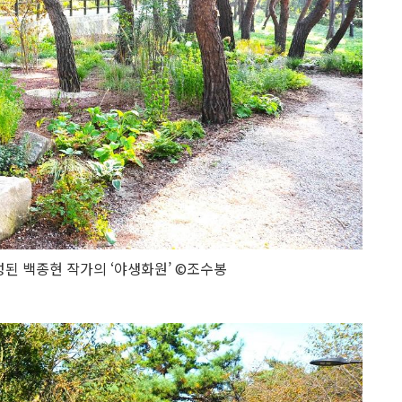
된 백종현 작가의 ‘야생화원’ ©조수봉