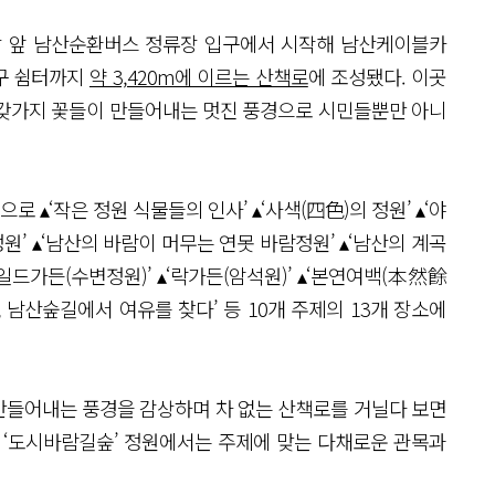
 앞 남산순환버스 정류장 입구에서 시작해 남산케이블카
구 쉼터까지
약 3,420m에 이르는 산책로
에 조성됐다. 이곳
 갖가지 꽃들이 만들어내는 멋진 풍경으로 시민들뿐만 아니
▴‘작은 정원 식물들의 인사’ ▴‘사색(四色)의 정원’ ▴‘야
 정원’ ▴‘남산의 바람이 머무는 연못 바람정원’ ▴‘남산의 계곡
와일드가든(수변정원)’ ▴‘락가든(암석원)’ ▴‘본연여백(本然餘
책, 남산숲길에서 여유를 찾다’ 등 10개 주제의 13개 장소에
만들어내는 풍경을 감상하며 차 없는 산책로를 거닐다 보면
 ‘도시바람길숲’ 정원에서는 주제에 맞는 다채로운 관목과