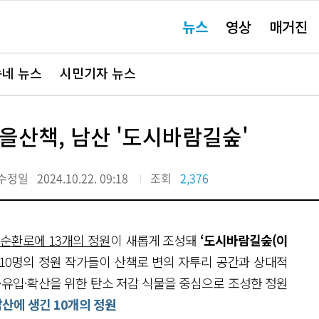
주
뉴스
영상
매거진
요
서
비
스
바
네 뉴스
시민기자 뉴스
로
가
기"
을산책, 남산 '도시바람길숲'
수정일
2024.10.22. 09:18
조회
2,376
순환로에 13개의 정원
이 새롭게 조성돼
‘도시바람길숲(이
10명의 정원 작가들이 산책로 변의 자투리 공간과 상대적
·유입·확산을 위한 탄소 저감 식물을 중심으로 조성한 정원
남산에 생긴 10개의 정원