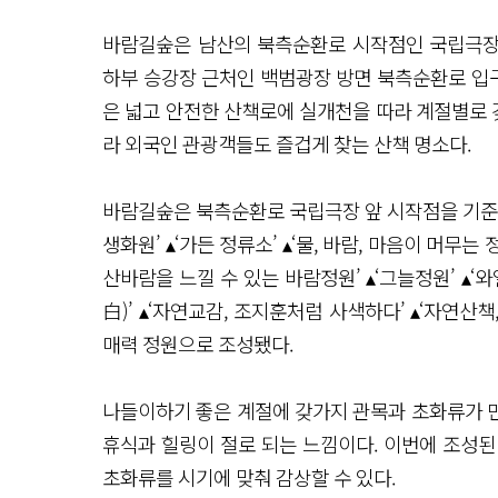
바람길숲은 남산의 북측순환로 시작점인 국립극장
하부 승강장 근처인 백범광장 방면 북측순환로 입
은 넓고 안전한 산책로에 실개천을 따라 계절별로
라 외국인 관광객들도 즐겁게 찾는 산책 명소다.
바람길숲은 북측순환로 국립극장 앞 시작점을 기준으로 
생화원’ ▴‘가든 정류소’ ▴‘물, 바람, 마음이 머무는
산바람을 느낄 수 있는 바람정원’ ▴‘그늘정원’ ▴‘
白)’ ▴‘자연교감, 조지훈처럼 사색하다’ ▴‘자연산
매력 정원으로 조성됐다.
나들이하기 좋은 계절에 갖가지 관목과 초화류가 
휴식과 힐링이 절로 되는 느낌이다. 이번에 조성된
초화류를 시기에 맞춰 감상할 수 있다.