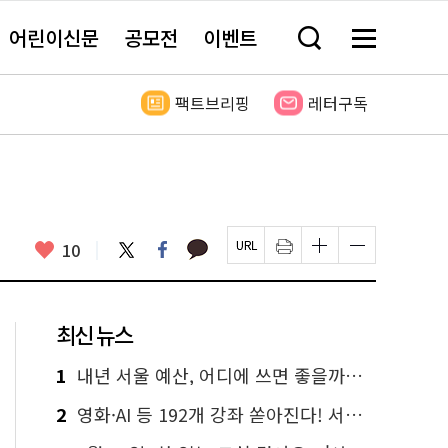
어린이신문
공모전
이벤트
검
메
색
뉴
창
전
열
체
팩트브리핑
레터구독
기
보
기
카
좋
트
페
10
페
인
글
글
카
위
이
아
이
쇄
자
자
오
터
스
요
지
하
크
크
톡
북
U
기
기
기
R
새
크
작
L
창
게
게
최신 뉴스
복
열
변
변
사
림
경
경
하
하
1
내년 서울 예산, 어디에 쓰면 좋을까요? 온라인 투표
기
기
2
영화·AI 등 192개 강좌 쏟아진다! 서울시민대학 선착순 신청