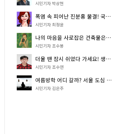
시민기자 박상현
폭염 속 피어난 진분홍 물결! 국립중앙박물관 배롱나무 명소
시민기자 최정윤
나의 마음을 사로잡은 건축물은? '서울시 건축상' 수상작 공개!
시민기자 조수봉
더울 땐 잠시 쉬었다 가세요! 생수 냉장고부터 해피소·무더위쉼터까지
시민기자 조수연
여름방학 어디 갈까? 서울 도심 무료 실내 여행 코스 추천
시민기자 김은주