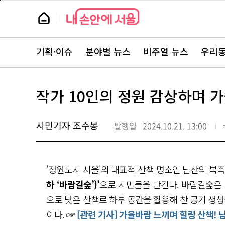
본
페
문
이
뉴
바
지
스
로
상
룸
가
단
뉴
기
으
스
로
기획·이슈
분야별 뉴스
비주얼 뉴스
우리동
주
이
요
동
서
비
스
작가 10인의 정원 감상하며 가
바
로
가
기
시민기자 조수봉
발행일
2024.10.21. 13:00
'정원도시 서울'의 대표적 산책 명소인
남산의 북측
하 ‘바람길숲’)’
으로 시민들을 반긴다. 바람길숲은 
으로 낮은 산책로 하부 공간을 활용해 찬 공기 생성
이다. ☞
[관련 기사] 가을바람 느끼며 힐링 산책! 