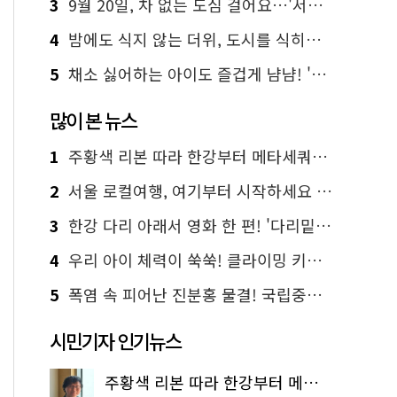
3
9월 20일, 차 없는 도심 걸어요…'서울 걷자 페스티벌' 선착순 5천명
4
밤에도 식지 않는 더위, 도시를 식히는 시원한 해법은?
5
채소 싫어하는 아이도 즐겁게 냠냠! '찾아가는 서울시 식생활 교육' 현장
많이 본 뉴스
1
주황색 리본 따라 한강부터 메타세쿼이아 숲길까지…서울둘레길 15코스
2
서울 로컬여행, 여기부터 시작하세요 '서울에디션25'
3
한강 다리 아래서 영화 한 편! '다리밑 영화관' 무료 상영
4
우리 아이 체력이 쑥쑥! 클라이밍 키즈카페·어린이 체력장
5
폭염 속 피어난 진분홍 물결! 국립중앙박물관 배롱나무 명소
시민기자 인기뉴스
주황색 리본 따라 한강부터 메타세쿼이아 숲길까지…서울둘레길 15코스