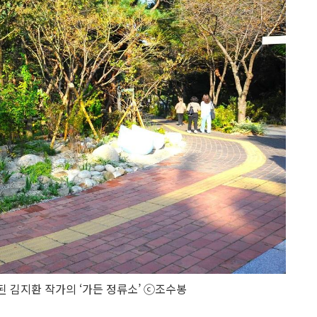
 김지환 작가의 ‘가든 정류소’ ⓒ조수봉