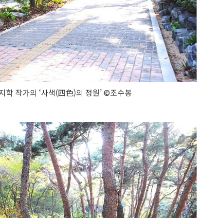
지학 작가의 ‘사색(四色)의 정원’ ©조수봉