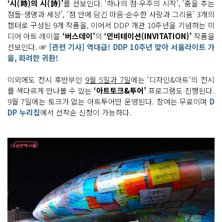
‘시(時)의 시(詩)’
를 선보인다. ‘하나의 점-우주의 시작’, ‘춤을 추는
점들-생명과 세상’, ‘점 안에 담긴 마음-순수한 사랑과 그리움’ 3개의
챕터로 구성된 9개 작품을, 이어서 DDP 개관 10주년을 기념하는 미
디어 아트 레이블
‘버스데이’
의
‘인비테이션(INVITATION)’
작품을
선보인다. ☞
[관련 기사] 역대급! DDP 10주년 맞아 서울라이트 가
을, 화려한 귀환!
이외에도 전시 후반부인
9월 5일과 7일
에는 ‘디자인&아트’의 전시
를 색다르게 만나볼 수 있는
‘아트토크&투어’
프로그램도 진행된다.
9월 7일에는 토크가 없는 아트투어만 운영된다. 참여는 무료이며
D
DP 누리집
에서 선착순 신청이 가능하다.