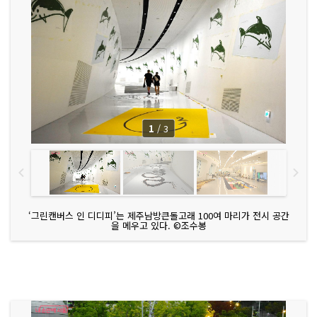
1
/
3
‘그린캔버스 인 디디피’는 제주남방큰돌고래 100여 마리가 전시 공간
을 메우고 있다. ©조수봉