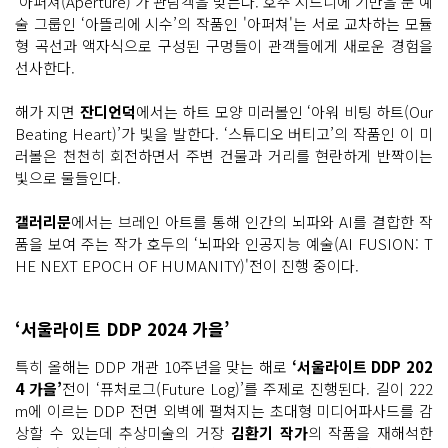
‘아퍼쳐(Aperture)’가 관람객을 맞는다. 호주 시드니에 기반을 둔 예
술 그룹인 ‘아뜰리에 시수’의 작품인 '아퍼쳐'는 서로 교차하는 모듈
형 곡선과 액자식으로 구성된 구멍들이 관객들에게 새로운 경험을
선사한다.
해가 지면
잔디언덕
에서는 하트 모양 미러볼인 ‘아워 비팅 하트(Our
Beating Heart)’가 빛을 발한다. ‘스튜디오 버티고’의 작품인 이 미
러볼은 천천히 회전하면서 주변 건물과 거리를 현란하게 반짝이는
빛으로 물들인다.
갤러리문
에서는 브레인 아트를 통해 인간의 뇌파와 AI를 결합한 작
품을 보여 주는 작가 호두의 ‘뇌파와 인공지능 예술(AI FUSION: T
HE NEXT EPOCH OF HUMANITY)'전이 진행 중이다.
‘서울라이트 DDP 2024 가을’
특히 올해는 DDP 개관 10주년을 맞는 해로
‘서울라이트 DDP 202
4 가을’
전이 ‘퓨처로그(Future Log)’를 주제로 진행된다. 길이 222
m에 이르는 DDP 전면 외벽에 펼쳐지는 초대형 미디어파사드를 감
상할 수 있는데 추상미술의 거장
김환기 작가
의 작품을 재해석한