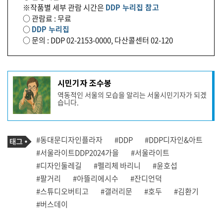
※작품별 세부 관람 시간은
DDP 누리집 참고
○ 관람료 : 무료
○
DDP 누리집
○ 문의 : DDP 02-2153-0000, 다산콜센터 02-120
기
시민기자 조수봉
사
역동적인 서울의 모습을 알리는 서울시민기자가 되겠
작
습니다.
성
자
프
로
기
필
태
#동대문디자인플라자
#DDP
#DDP디자인&아트
사
그
관
#서울라이트DDP2024가을
#서울라이트
련
#디자인둘레길
#펠리체 바리니
#윤호섭
태
그
#팔거리
#아뜰리에시수
#잔디언덕
#스튜디오버티고
#갤러리문
#호두
#김환기
#버스데이