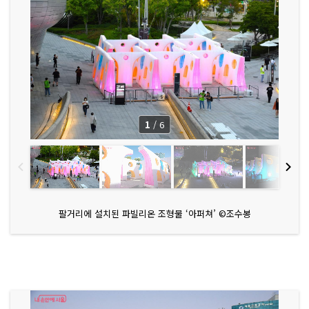
1
/
6
팔거리에 설치된 파빌리온 조형물 ‘아퍼쳐’ ©조수봉