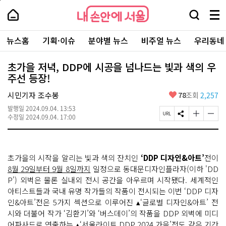
본
페
내
문
이
내
손
검
메
바
지
손
안
색
뉴
로
상
안
주
에
창
전
가
단
에
뉴스홈
기획·이슈
분야별 뉴스
비주얼 뉴스
우리동네
요
서
열
체
기
으
서
서
울
기
보
로
울
비
기
이
-
초가을 저녁, DDP에 시공을 넘나드는 빛과 색의 우
스
동
서
주선 등장!
바
울
로
시
가
좋
시민기자 조수봉
78
조회
2,257
대
기
아
표
발행일
2024.09.04. 13:53
요
소
페
S
글
글
수정일
2024.09.04. 17:00
통
이
N
자
자
포
지
S
크
크
털
U
공
기
기
R
유
크
작
초가을의 시작을 알리는 빛과 색의 잔치인
‘DDP 디자인&아트’
전이
L
하
게
게
복
기
변
변
8월 29일부터 9월 8일까지
일정으로 동대문디자인플라자(이하 'DD
사
경
경
P') 외벽은 물론 실내외 전시 공간을 아우르며 시작됐다. 세계적인
하
하
아티스트들과 국내 유명 작가들의 작품이 전시되는 이번 ‘DDP 디자
기
기
인&아트’전은 5가지 섹션으로 이루어진 ▴‘글로벌 디자인&아트’ 전
시와 더불어 작가 ‘김환기’와 ‘버스데이’의 작품을 DDP 외벽에 미디
어파사드로 연출하는 ▴‘서울라이트 DDP 2024 가을’전도 같은 기간