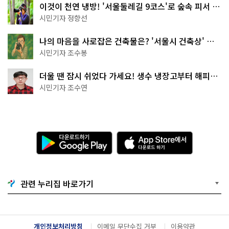
이것이 천연 냉방! '서울둘레길 9코스'로 숲속 피서 떠
나볼까
시민기자 정향선
나의 마음을 사로잡은 건축물은? '서울시 건축상' 수
상작 공개!
시민기자 조수봉
더울 땐 잠시 쉬었다 가세요! 생수 냉장고부터 해피소
·무더위쉼터까지
시민기자 조수연
다
A
운
p
로
p
드
S
하
t
기
o
관련 누리집 바로가기
G
r
o
e
o
에
g
서
l
다
개인정보처리방침
이메일 무단수집 거부
이용약관