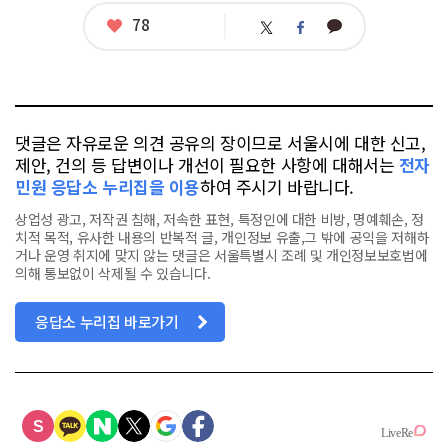
좋
78
카
트
페
아
카
위
이
요
오
터
스
톡
북
댓글은 자유로운 의견 공유의 장이므로 서울시에 대한 신고,
제안, 건의 등 답변이나 개선이 필요한 사항에 대해서는
전자
민원 응답소 누리집을 이용
하여 주시기 바랍니다.
상업성 광고, 저작권 침해, 저속한 표현, 특정인에 대한 비방, 명예훼손, 정
치적 목적, 유사한 내용의 반복적 글, 개인정보 유출,그 밖에 공익을 저해하
거나 운영 취지에 맞지 않는 댓글은 서울특별시 조례 및 개인정보보호법에
의해 통보없이 삭제될 수 있습니다.
응답소 누리집 바로가기