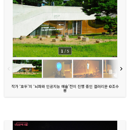
1
/
5
작가 ‘호두’의 ‘뇌파와 인공지능 예술’전이 진행 중인 갤러리문 ©조수
봉