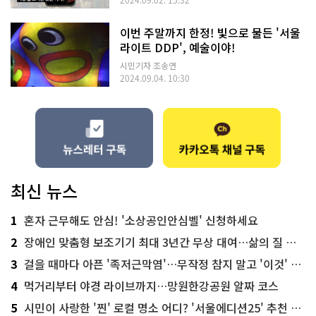
2024.09.02. 15:32
이번 주말까지 한정! 빛으로 물든 '서울
라이트 DDP', 예술이야!
시민기자 조송연
2024.09.04. 10:30
최신 뉴스
1
혼자 근무해도 안심! '소상공인안심벨' 신청하세요
2
장애인 맞춤형 보조기기 최대 3년간 무상 대여…삶의 질 높인다
3
걸을 때마다 아픈 '족저근막염'…무작정 참지 말고 '이것' 해보세요!
4
먹거리부터 야경 라이브까지…망원한강공원 알짜 코스
5
시민이 사랑한 '찐' 로컬 명소 어디? '서울에디션25' 추천 코스