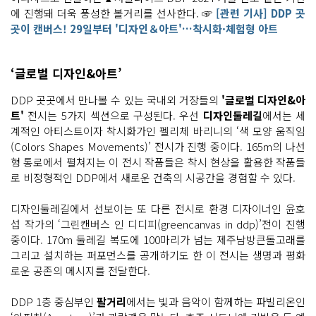
에 진행돼 더욱 풍성한 볼거리를 선사한다. ☞
[관련 기사] DDP 곳
곳이 캔버스! 29일부터 '디자인＆아트'…착시화·체험형 아트
‘글로벌 디자인&아트’
DDP 곳곳에서 만나볼 수 있는 국내외 거장들의
'글로벌 디자인&아
트'
전시는 5가지 섹션으로 구성된다. 우선
디자인둘레길
에서는 세
계적인 아티스트이자 착시화가인 펠리체 바리니의 ‘색 모양 움직임
(Colors Shapes Movements)’ 전시가 진행 중이다. 165m의 나선
형 통로에서 펼쳐지는 이 전시 작품들은 착시 현상을 활용한 작품들
로 비정형적인 DDP에서 새로운 건축의 시공간을 경험할 수 있다.
디자인둘레길에서 선보이는 또 다른 전시로 환경 디자이너인 윤호
섭 작가의 ‘그린캔버스 인 디디피(greencanvas in ddp)’전이 진행
중이다. 170m 둘레길 복도에 100마리가 넘는 제주남방큰돌고래를
그리고 설치하는 퍼포먼스를 공개하기도 한 이 전시는 생명과 평화
로운 공존의 메시지를 전달한다.
DDP 1층 중심부인
팔거리
에서는 빛과 음악이 함께하는 파빌리온인