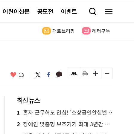
어린이신문
공모전
이벤트
검
메
색
뉴
창
전
열
체
팩트브리핑
레터구독
기
보
기
카
좋
트
페
13
페
인
글
글
카
위
이
아
이
쇄
자
자
오
터
스
요
지
하
크
크
톡
북
U
기
기
기
R
새
크
작
L
창
게
게
최신 뉴스
복
열
변
변
사
림
경
경
하
하
1
혼자 근무해도 안심! '소상공인안심벨' 신청하세요
기
기
2
장애인 맞춤형 보조기기 최대 3년간 무상 대여…삶의 질 높인다