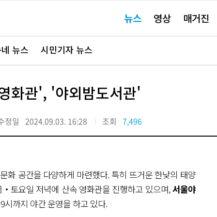
주
뉴스
영상
매거진
요
서
비
스
바
네 뉴스
시민기자 뉴스
로
가
기"
영화관', '야외밤도서관'
수정일
2024.09.03. 16:28
조회
7,496
 문화 공간을 다양하게 마련했다. 특히 뜨거운 한낮의 태양
주 금‧토요일 저녁에 산속 영화관을 진행하고 있으며,
서울야
 9시까지 야간 운영을 하고 있다.