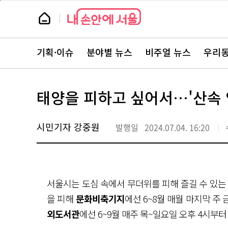
본
페
문
이
뉴
바
지
스
로
상
룸
가
단
뉴
기
으
스
로
기획·이슈
분야별 뉴스
비주얼 뉴스
우리동
주
이
요
동
서
비
스
태양을 피하고 싶어서…'산속 
바
로
가
기
시민기자 강중원
발행일
2024.07.04. 16:20
서울시는 도심 속에서 무더위를 피해 즐길 수 있는
을 피해
문화비축기지
에선 6~8월 매월 마지막 
외도서관
에선 6~9월 매주 목~일요일 오후 4시부터