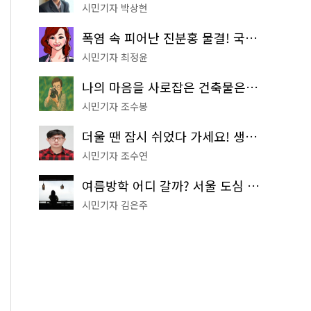
시민기자 박상현
폭염 속 피어난 진분홍 물결! 국립중앙박물관 배롱나무 명소
시민기자 최정윤
나의 마음을 사로잡은 건축물은? '서울시 건축상' 수상작 공개!
시민기자 조수봉
더울 땐 잠시 쉬었다 가세요! 생수 냉장고부터 해피소·무더위쉼터까지
시민기자 조수연
여름방학 어디 갈까? 서울 도심 무료 실내 여행 코스 추천
시민기자 김은주