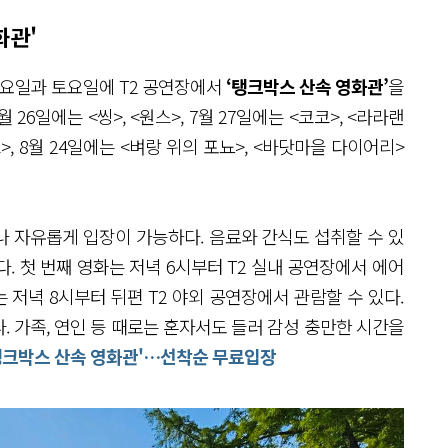
화관'
 금요일과 토요일에 T2 공연장에서
‘탱크박스 산속 영화관’
을
26일에는 <씽>, <원스>, 7월 27일에는 <코코>, <라라랜
트>, 8월 24일에는 <벼랑 위의 포뇨>, <바닷마을 다이어리>
나 자유롭게 입장이 가능하다. 음료와 간식도 섭취할 수 있
. 첫 번째 영화는 저녁 6시부터 T2 실내 공연장에서 에어
 저녁 8시부터 뒤편 T2 야외 공연장에서 관람할 수 있다.
 가족, 연인 등 때로는 혼자서도 들러 감성 충만한 시간을
'탱크박스 산속 영화관'…선착순 무료입장