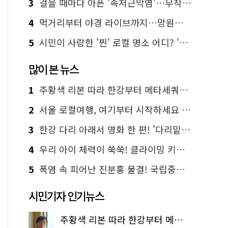
3
걸을 때마다 아픈 '족저근막염'…무작정 참지 말고 '이것' 해보세요!
4
먹거리부터 야경 라이브까지…망원한강공원 알짜 코스
5
시민이 사랑한 '찐' 로컬 명소 어디? '서울에디션25' 추천 코스
많이 본 뉴스
1
주황색 리본 따라 한강부터 메타세쿼이아 숲길까지…서울둘레길 15코스
2
서울 로컬여행, 여기부터 시작하세요 '서울에디션25'
3
한강 다리 아래서 영화 한 편! '다리밑 영화관' 무료 상영
4
우리 아이 체력이 쑥쑥! 클라이밍 키즈카페·어린이 체력장
5
폭염 속 피어난 진분홍 물결! 국립중앙박물관 배롱나무 명소
시민기자 인기뉴스
주황색 리본 따라 한강부터 메타세쿼이아 숲길까지…서울둘레길 15코스