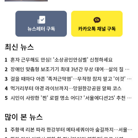
최신 뉴스
1
혼자 근무해도 안심! '소상공인안심벨' 신청하세요
2
장애인 맞춤형 보조기기 최대 3년간 무상 대여…삶의 질 높인다
3
걸을 때마다 아픈 '족저근막염'…무작정 참지 말고 '이것' 해보세요!
4
먹거리부터 야경 라이브까지…망원한강공원 알짜 코스
5
시민이 사랑한 '찐' 로컬 명소 어디? '서울에디션25' 추천 코스
많이 본 뉴스
1
주황색 리본 따라 한강부터 메타세쿼이아 숲길까지…서울둘레길 15코스