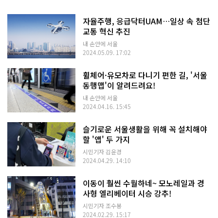
자율주행, 응급닥터UAM…일상 속 첨단
교통 혁신 추진
내 손안에 서울
2024.05.09. 17:02
휠체어·유모차로 다니기 편한 길, '서울
동행맵'이 알려드려요!
내 손안에 서울
2024.04.16. 15:45
슬기로운 서울생활을 위해 꼭 설치해야
할 '앱' 두 가지
시민기자 김윤경
2024.04.29. 14:10
이동이 훨씬 수월하네~ 모노레일과 경
사형 엘리베이터 시승 강추!
시민기자 조수봉
2024.02.29. 15:17