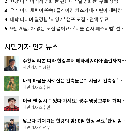
2
한강 다리 아래서 영화 한 편! '다리밑 영화관' 무료 상영
3
우리 아이 체력이 쑥쑥! 클라이밍 키즈카페·어린이 체력장
4
대학 다니며 일경험 '서영커' 캠프 모집…전액 무료
5
9월 20일, 차 없는 도심 걸어요…'서울 걷자 페스티벌' 선착순 5천명
시민기자 인기뉴스
주황색 리본 따라 한강부터 메타세쿼이아 숲길까지…
서울둘레길 15코스
시민기자 박상현
나의 마음을 사로잡은 건축물은? '서울시 건축상' 수
상작 공개!
시민기자 조수봉
더울 땐 잠시 쉬었다 가세요! 생수 냉장고부터 해피소
·무더위쉼터까지
시민기자 조수연
낮보다 기대되는 한강의 밤! 8월 한정 무료 '한강 밤
핑' 예약은?
시민기자 김성무