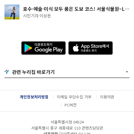
호수·예술·미식 모두 품은 도보 코스! 서울식물원~LG
아트센터~마곡테라스거리
시민기자 이상돈
다
A
운
p
로
p
드
S
하
t
기
o
관련 누리집 바로가기
G
r
o
e
o
에
g
서
l
다
개인정보처리방침
이메일 무단수집 거부
이용약관
e
운
P
로
PC버전
l
드
a
하
y
기
서울특별시청 04524
서울특별시 중구 세종대로 110 콘텐츠담당관
대표전화
다산콜센터
02-120