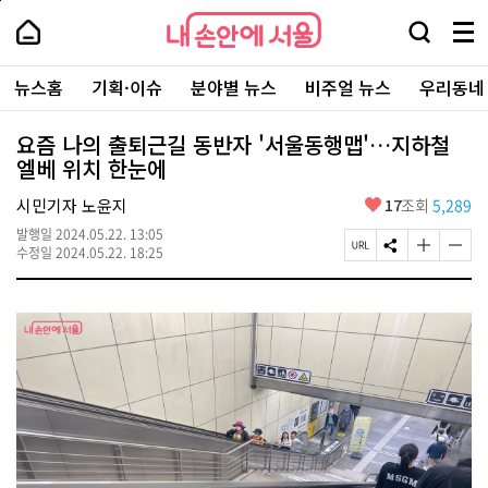
본
페
내
문
이
내
손
검
메
바
지
손
안
색
뉴
로
상
안
주
에
창
전
가
단
에
뉴스홈
기획·이슈
분야별 뉴스
비주얼 뉴스
우리동네
요
서
열
체
기
으
서
서
울
기
보
로
울
비
기
이
-
요즘 나의 출퇴근길 동반자 '서울동행맵'…지하철
스
동
서
엘베 위치 한눈에
바
울
로
시
가
좋
시민기자 노윤지
17
조회
5,289
대
기
아
표
발행일
2024.05.22. 13:05
요
소
페
S
글
글
수정일
2024.05.22. 18:25
통
이
N
자
자
포
지
S
크
크
털
U
공
기
기
R
유
크
작
L
하
게
게
복
기
변
변
사
경
경
하
하
기
기