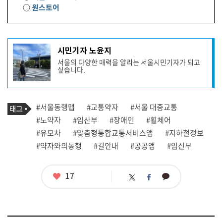
○
원스토어
기
시민기자 노윤지
사
서울의 다양한 매력을 알리는 서울시민기자가 되고
작
싶습니다.
성
자
프
로
기
필
태
#서울동행맵
#교통약자
#서울 대중교통
사
그
관
#노약자
#임산부
#장애인
#휠체어
련
#유모차
#맞춤형통합교통서비스앱
#지하철정보
태
그
#약자와의동행
#길안내
#공공앱
#임신부
좋
17
카
트
페
아
카
위
이
요
오
터
스
톡
북