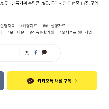
자문26곳 (신통기획 수립중 28곳, 구역지정 진행중 13곳, 구역
#설명자료
#해명자료
#해·설명자료
지
#모아타운
#신속통합기획
#오세훈표 정비사업
카
트
페
카
위
이
오
터
스
톡
북