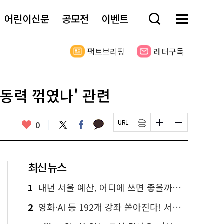
어린이신문
공모전
이벤트
검
메
색
뉴
창
전
열
체
팩트브리핑
레터구독
기
보
기
동력 꺾였나' 관련
카
좋
트
페
0
페
인
글
글
카
위
이
아
이
쇄
자
자
오
터
스
요
지
하
크
크
톡
북
U
기
기
기
R
새
크
작
L
창
게
게
최신 뉴스
복
열
변
변
사
림
경
경
하
하
1
내년 서울 예산, 어디에 쓰면 좋을까요? 온라인 투표
기
기
2
영화·AI 등 192개 강좌 쏟아진다! 서울시민대학 선착순 신청