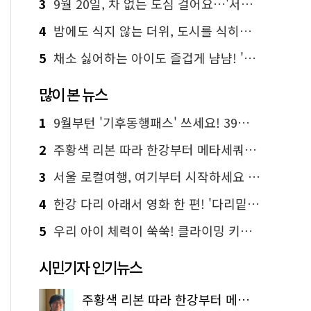
3
9월 20일, 차 없는 도심 걸어요…'서울 걷자 페스티벌' 선착순 5천명
4
밤에도 식지 않는 더위, 도시를 식히는 시원한 해법은?
5
채소 싫어하는 아이도 즐겁게 냠냠! '찾아가는 서울시 식생활 교육' 현장
많이 본 뉴스
1
9월부턴 '기후동행패스' 쓰세요! 39세까지 청년 혜택
2
주황색 리본 따라 한강부터 메타세쿼이아 숲길까지…서울둘레길 15코스
3
서울 로컬여행, 여기부터 시작하세요 '서울에디션25'
4
한강 다리 아래서 영화 한 편! '다리밑 영화관' 무료 상영
5
우리 아이 체력이 쑥쑥! 클라이밍 키즈카페·어린이 체력장
시민기자 인기뉴스
주황색 리본 따라 한강부터 메타세쿼이아 숲길까지…서울둘레길 15코스