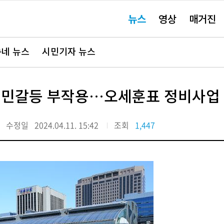
주
뉴스
영상
매거진
요
서
비
스
바
네 뉴스
시민기자 뉴스
로
가
기"
․주민갈등 부작용…오세훈표 정비사업 
수정일
2024.04.11. 15:42
조회
1,447