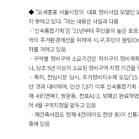
◆ “오세훈표 서울시장의 대표 정비사업 모델인 
지 못하고 있다. ”라는 내용은 사실과 다름
- ‘신속통합기획’은 ’21년부터 주민들의 높은 호
역의 주거환경개선을 위하여 시,구,주민이 원팀(On
차를 가하고 있음.
- 구역별 정비구역 소요기간은 자치구의 정비계획
나, 당초 5년 이상이 소요된 정비구역 지정 기간을 
- 특히, 전임시장 당시, 주거정비지수제 도입(’15
던 것과 대비하여, 민선 7,8기 이후 신속통합기
재 4곳(면목7, 쌍문동, 천호A1-2, 방화2) 완료
어 4월 구역지정을 앞두고 있음
- 재건축사업도 현재 4건(여의도 한양 등)이 신
중에 있음