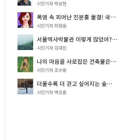
시민기자 박상현
폭염 속 피어난 진분홍 물결! 국립중앙박물관 배롱나무 명소
시민기자 최정윤
서울역사박물관 이렇게 많았어? 주말마다 한 곳씩 떠나는 역사 산책
시민기자 김대진
나의 마음을 사로잡은 건축물은? '서울시 건축상' 수상작 공개!
시민기자 조수봉
더울수록 더 걷고 싶어지는 숲길! 서울둘레길 '아차산 코스'
시민기자 백승훈