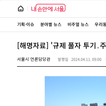
본
페
문
이
뉴
바
지
스
로
상
룸
가
단
뉴
기
으
스
로
기획·이슈
분야별 뉴스
비주얼 뉴스
우리동
주
이
요
동
서
비
스
[해명자료] '규제 풀자 투기
바
로
가
기
서울시 언론담당관
발행일
2024.04.11. 09:00