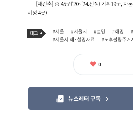
[재건축] 총 45곳(‘20~’24.선정) 기획19곳, 
지정 4곳)
기
태
#서울
#서울시
#설명
#해명
사
그
관
#서울시 해·설명자료
#노후불량주거
련
태
그
좋
0
아
요