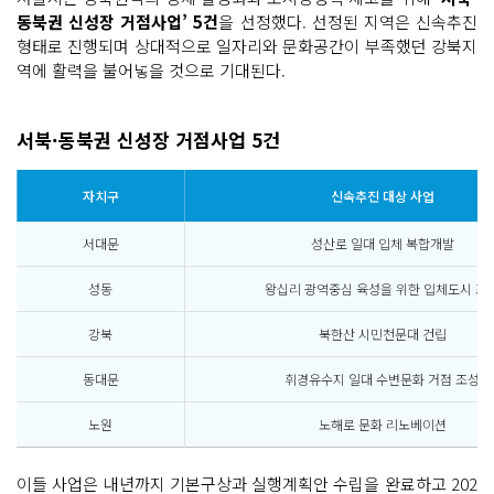
동북권 신성장 거점사업’ 5건
을 선정했다. 선정된 지역은 신속추진
형태로 진행되며 상대적으로 일자리와 문화공간이 부족했던 강북지
역에 활력을 불어넣을 것으로 기대된다.
서북·동북권 신성장 거점사업 5건
자치구
신속추진 대상 사업
서대문
성산로 일대 입체 복합개발
성동
왕십리 광역중심 육성을 위한 입체도시 조
강북
북한산 시민천문대 건립
동대문
휘경유수지 일대 수변문화 거점 조성
노원
노해로 문화 리노베이션
이들 사업은 내년까지 기본구상과 실행계획안 수립을 완료하고 202