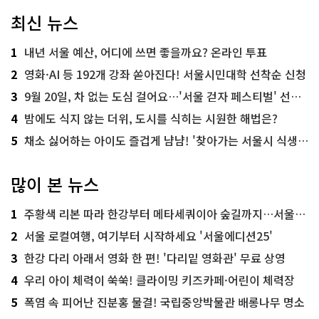
최신 뉴스
1
내년 서울 예산, 어디에 쓰면 좋을까요? 온라인 투표
2
영화·AI 등 192개 강좌 쏟아진다! 서울시민대학 선착순 신청
3
9월 20일, 차 없는 도심 걸어요…'서울 걷자 페스티벌' 선착순 5천명
4
밤에도 식지 않는 더위, 도시를 식히는 시원한 해법은?
5
채소 싫어하는 아이도 즐겁게 냠냠! '찾아가는 서울시 식생활 교육' 현장
많이 본 뉴스
1
주황색 리본 따라 한강부터 메타세쿼이아 숲길까지…서울둘레길 15코스
2
서울 로컬여행, 여기부터 시작하세요 '서울에디션25'
3
한강 다리 아래서 영화 한 편! '다리밑 영화관' 무료 상영
4
우리 아이 체력이 쑥쑥! 클라이밍 키즈카페·어린이 체력장
5
폭염 속 피어난 진분홍 물결! 국립중앙박물관 배롱나무 명소