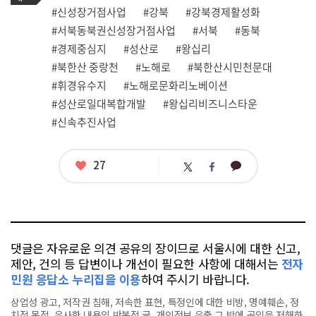
그
관
#신성장거점사업
#강북
#강북경제활성화
련
#서북동북권신성장거점사업
#서북
#동북
태
그
#경제중심지
#성산로
#왕십리
#북한산 중랑천
#노해로
#북한산시민천문대
#휘경유수지
#노해로문화리노베이션
#성산로일대복합개발
#왕십리비즈니스타운
#신속추진사업
좋
27
카
트
페
아
카
위
이
요
오
터
스
톡
북
댓글은 자유로운 의견 공유의 장이므로 서울시에 대한 신고,
제안, 건의 등 답변이나 개선이 필요한 사항에 대해서는
전자
민원 응답소 누리집을 이용
하여 주시기 바랍니다.
상업성 광고, 저작권 침해, 저속한 표현, 특정인에 대한 비방, 명예훼손, 정
치적 목적, 유사한 내용의 반복적 글, 개인정보 유출,그 밖에 공익을 저해하