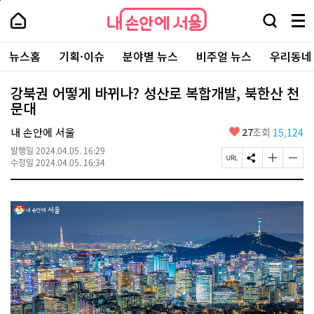
본
페
내
문
이
내
손
검
메
바
지
손
안
색
뉴
로
상
안
주
에
창
전
가
단
에
뉴스홈
기획·이슈
분야별 뉴스
비주얼 뉴스
우리동네
요
서
열
체
기
으
서
서
울
기
보
로
울
비
기
이
-
강북권 어떻게 바뀌나? 성산로 복합개발, 북한산 천
스
동
서
문대
바
울
로
시
가
좋
내 손안에 서울
27
조회
15,124
대
기
아
표
발행일
2024.04.05. 16:29
요
소
페
S
글
글
수정일
2024.04.05. 16:34
통
이
N
자
자
포
지
S
크
크
털
U
공
기
기
R
유
크
작
L
하
게
게
복
기
변
변
사
경
경
하
하
기
기