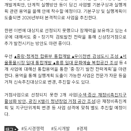
개발계획안, 단계적 실행방안 등이 담긴 사업별 기본구상과 실행계
획 관련 용역을 올해 안에 착수할 예정이다. 기본구상 및 실행계획이
도출되면 2026년부터 본격적으로 사업을 추진한다.
한편 이번에 대상지로 선정되지 못했으나 잠재력을 보유하고 있는 4
곳에 대해서도 중‧장기적 검토발전 전략을 통해 신성장거점으로
추가 발전시키는 방안도 마련 중이다.
우선
▴중랑‧청계천 합류부 통합개발 ▴우이천변 감성도시 조성 ▴서
울풍물시장 일대 통합개발 ▴홍릉 일대 문화예술 복합공간 조성
등 4
개 사업에 대해선 통합용역을 통한 ‘중·장기 발전 전략계획’을 마련
한다. 용역을 통해 실행계획 도출이 가능한 사업은 전문가 자문 등을
거쳐 신속추진대상으로 변경, 추진할 수도 있다.
거점사업으로 선정되지 못한 2개 사업(
수색·증산 재정비촉진지구
활성화 방안, 광진 K밸리 청년창업 거점 공간 조성
)은 재정비촉진계
획 및 지구단위계획 변경 등 사업 성격에 맞춰 별도 추진할 예정이
다.
기
태
#도시경쟁력
#도시개발
#경제
사