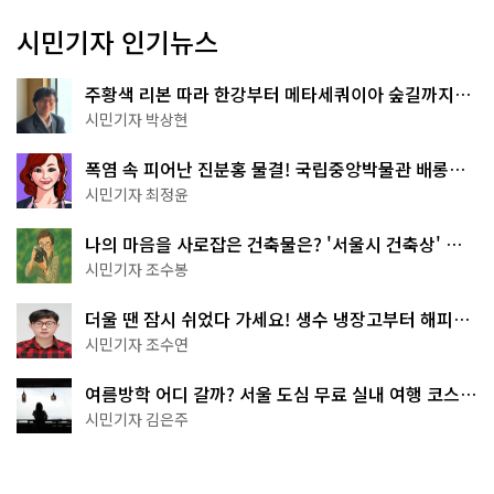
시민기자 인기뉴스
주황색 리본 따라 한강부터 메타세쿼이아 숲길까지…
서울둘레길 15코스
시민기자 박상현
폭염 속 피어난 진분홍 물결! 국립중앙박물관 배롱나
무 명소
시민기자 최정윤
나의 마음을 사로잡은 건축물은? '서울시 건축상' 수
상작 공개!
시민기자 조수봉
더울 땐 잠시 쉬었다 가세요! 생수 냉장고부터 해피소
·무더위쉼터까지
시민기자 조수연
여름방학 어디 갈까? 서울 도심 무료 실내 여행 코스
추천
시민기자 김은주