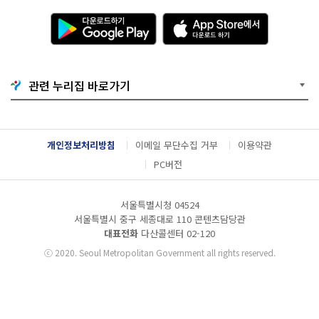
다
A
운
p
로
p
드
S
하
t
기
o
관련 누리집 바로가기
G
r
o
e
o
에
g
서
l
다
개인정보처리방침
이메일 무단수집 거부
이용약관
e
운
P
로
PC버전
l
드
a
하
y
기
서울특별시청 04524
서울특별시 중구 세종대로 110 콘텐츠담당관
대표전화
다산콜센터
02-120
ⓒ
2020. Seoul Metropolitan Government all rights reserved.