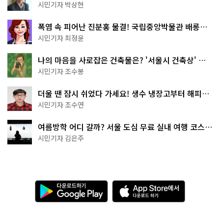
서울둘레길 15코스
시민기자 박상현
폭염 속 피어난 진분홍 물결! 국립중앙박물관 배롱나
무 명소
시민기자 최정윤
나의 마음을 사로잡은 건축물은? '서울시 건축상' 수
상작 공개!
시민기자 조수봉
더울 땐 잠시 쉬었다 가세요! 생수 냉장고부터 해피소
·무더위쉼터까지
시민기자 조수연
여름방학 어디 갈까? 서울 도심 무료 실내 여행 코스
추천
시민기자 김은주
다
A
운
p
로
p
드
S
하
t