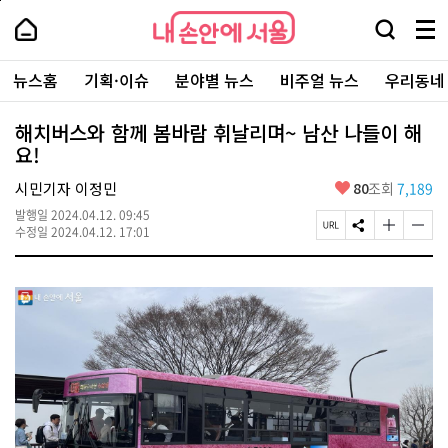
본
페
내
문
이
내
손
검
메
바
지
손
안
색
뉴
로
상
안
주
에
창
전
가
단
에
뉴스홈
기획·이슈
분야별 뉴스
비주얼 뉴스
우리동네
요
서
열
체
기
으
서
서
울
기
보
로
울
비
기
이
-
해치버스와 함께 봄바람 휘날리며~ 남산 나들이 해
스
동
서
요!
바
울
로
시
가
좋
시민기자 이정민
80
조회
7,189
대
기
아
표
발행일
2024.04.12. 09:45
요
소
페
S
글
글
수정일
2024.04.12. 17:01
통
이
N
자
자
포
지
S
크
크
털
U
공
기
기
R
유
크
작
L
하
게
게
복
기
변
변
사
경
경
하
하
기
기