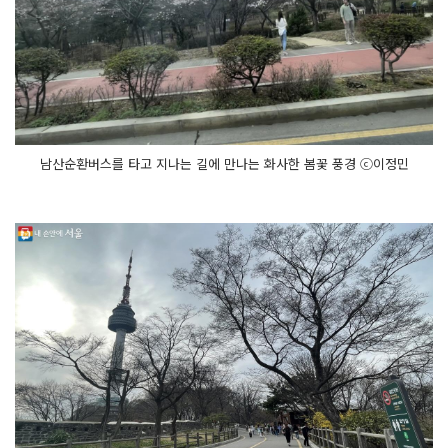
남산순환버스를 타고 지나는 길에 만나는 화사한 봄꽃 풍경 ⓒ이정민