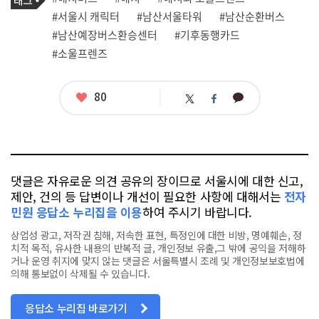
사
그
관
#서울시 캐릭터
#남산서울타워
#남산순환버스
련
#남산예장버스환승센터
#기후동행카드
태
그
#소울프렌즈
좋
80
카
트
페
아
카
위
이
요
오
터
스
톡
북
댓글은 자유로운 의견 공유의 장이므로 서울시에 대한 신고,
제안, 건의 등 답변이나 개선이 필요한 사항에 대해서는
전자
민원 응답소 누리집을 이용
하여 주시기 바랍니다.
상업성 광고, 저작권 침해, 저속한 표현, 특정인에 대한 비방, 명예훼손, 정
치적 목적, 유사한 내용의 반복적 글, 개인정보 유출,그 밖에 공익을 저해하
거나 운영 취지에 맞지 않는 댓글은 서울특별시 조례 및 개인정보보호법에
의해 통보없이 삭제될 수 있습니다.
응답소 누리집 바로가기