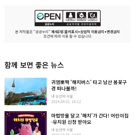
본 저작물은 "공공누리"
제4유형:출처표시+상업적 이용금지+변경금지
조건에 따라 이용 할 수 있습니다.
함께 보면 좋은 뉴스
귀염뽀짝 '해치버스' 타고 남산 봄꽃구
경 떠나볼까!
내 손안에 서울
2024.04.01. 16:12
마법방울 달고 '해치'가 간다! 어린이집
·유치원 신청 받아요
내 손안에 서울
2024.04.05. 14:58