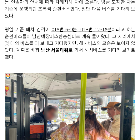
든 인솔자의 안내에 따라 차례차례 차에 오른다. 방금 도착한 차는
기존에 운행되던 초록색 순환버스였다. 일단 다음 버스를 기다려 보
았다.
평일 기준 배차 간격이
01A번 6~9분, 01B번 12~18분
이라고 하는
순환버스들이 남산예장버스환승센터로 계속 들어왔다. 그 자리에서
몇 대의 버스를 더 보내고 기다렸지만, 해치버스의 모습은 보이지 않
았다. 계획을 바꿔
남산 서울타워
로 가서 해치버스를 기다려 보기로
했다.