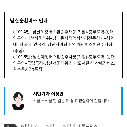
남산순환버스 안내
○
01A번
: 남산예장버스환승주차장(기점)-충무로역-동대
입구역-남산서울타워–남대문시장악세사리전문상가–청와
대–경복궁–안국역–남인사마당-남산예장버스환승주차장
(종점)
○
01B번
: 남산예장버스환승주차장(기점)-충무로역–동대
입구역–국립극장-남산서울타워-남산도서관-남산예장버스
환승주차장(종점)
기
시민기자 이정민
사
서울 소식을 한 걸음 더 쉽고 친절하게 전합니다.
작
성
자
프
로
기
필
태
#해치버스
#해치
#해치와 소울프렌즈