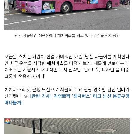
남산 서울타워 정류장에서 해치버스를 타고 있는 승객들 ⓒ이정민
코끝을 스치는 바람이 한결 가벼워진 요즘, 남산 나들이를 계획한다
면 최근 운행을 시작한
해치버스
를 이용해 보자. 새롭게 선보이는 해
치버스는 서울시의 대표적인 도시 전략인 ‘펀(FUN) 디자인’을 대중
교통에 적용한 사례다.
해치버스의
첫 운행 노선으로 서울의 주요 관광 명소인 남산 일대
가
선정됐다. ☞
[관련 기사] 귀염뽀짝 '해치버스' 타고 남산 봄꽃구경
떠나볼까!