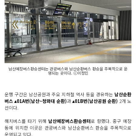
남산예장버스환승센터는 관광버스와 남산순환버스 환승을 주목적으로 운
영되는 곳이다. ⓒ이정민
운행 구간은 남산공원과 주요 지하철 역사 등을 경유하는
남산순환
버스 ▴01A번(남산~청와대 순환)
과
▴01B번(남산공원 순환)
2개 노
선이다.
해치버스를 타기 위해
남산예장버스환승센터
로 향했다. 중구 예장
동에 위치한 이곳은 관광버스와 남산순환버스 환승을 주목적으로
운영되고 있다.