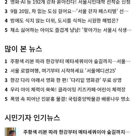
2
영화·AI 등 192개 강좌 쏟아진다! 서울시민대학 선착순 신청
3
9월 20일, 차 없는 도심 걸어요…'서울 걷자 페스티벌' 선착순 5천명
4
밤에도 식지 않는 더위, 도시를 식히는 시원한 해법은?
5
채소 싫어하는 아이도 즐겁게 냠냠! '찾아가는 서울시 식생활 교육' 현장
많이 본 뉴스
1
주황색 리본 따라 한강부터 메타세쿼이아 숲길까지…서울둘레길 15코스
2
서울 로컬여행, 여기부터 시작하세요 '서울에디션25'
3
한강 다리 아래서 영화 한 편! '다리밑 영화관' 무료 상영
4
우리 아이 체력이 쑥쑥! 클라이밍 키즈카페·어린이 체력장
5
폭염 속 피어난 진분홍 물결! 국립중앙박물관 배롱나무 명소
시민기자 인기뉴스
주황색 리본 따라 한강부터 메타세쿼이아 숲길까지…