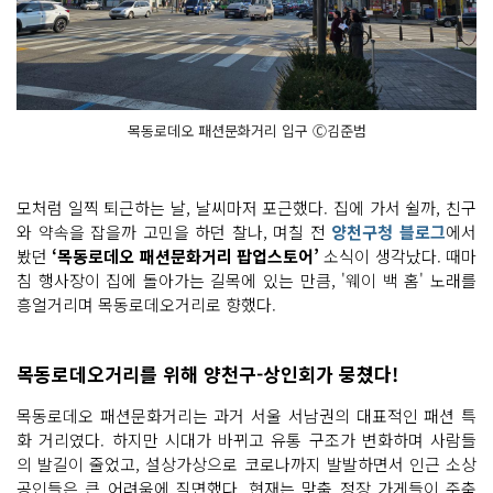
목동로데오 패션문화거리 입구 Ⓒ김준범
모처럼 일찍 퇴근하는 날, 날씨마저 포근했다. 집에 가서 쉴까, 친구
와 약속을 잡을까 고민을 하던 찰나, 며칠 전
양천구청 블로그
에서
봤던
‘목동로데오 패션문화거리 팝업스토어’
소식이 생각났다. 때마
침 행사장이 집에 돌아가는 길목에 있는 만큼, '웨이 백 홈' 노래를
흥얼거리며 목동로데오거리로 향했다.
목동로데오거리를 위해 양천구-상인회가 뭉쳤다!
목동로데오 패션문화거리는 과거 서울 서남권의 대표적인 패션 특
화 거리였다. 하지만 시대가 바뀌고 유통 구조가 변화하며 사람들
의 발길이 줄었고, 설상가상으로 코로나까지 발발하면서 인근 소상
공인들은 큰 어려움에 직면했다. 현재는 맞춤 정장 가게들이 주축