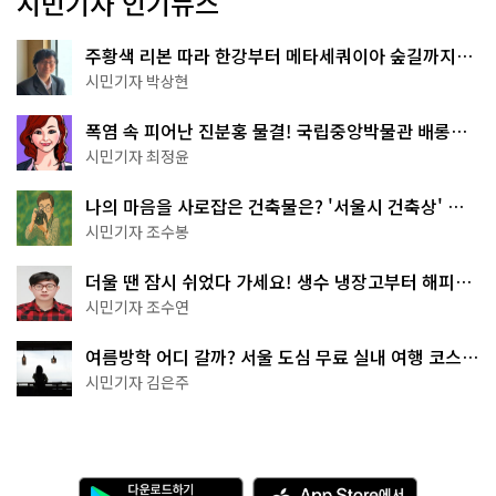
시민기자 인기뉴스
주황색 리본 따라 한강부터 메타세쿼이아 숲길까지…
서울둘레길 15코스
시민기자 박상현
폭염 속 피어난 진분홍 물결! 국립중앙박물관 배롱나
무 명소
시민기자 최정윤
나의 마음을 사로잡은 건축물은? '서울시 건축상' 수
상작 공개!
시민기자 조수봉
더울 땐 잠시 쉬었다 가세요! 생수 냉장고부터 해피소
·무더위쉼터까지
시민기자 조수연
여름방학 어디 갈까? 서울 도심 무료 실내 여행 코스
추천
시민기자 김은주
다
A