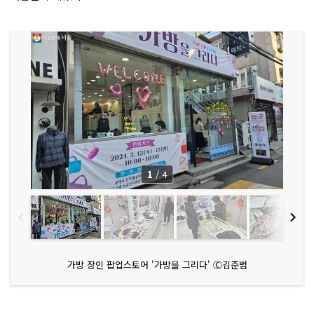
1
/
4
가방 장인 팝업스토어 '가방을 그리다' Ⓒ김준범