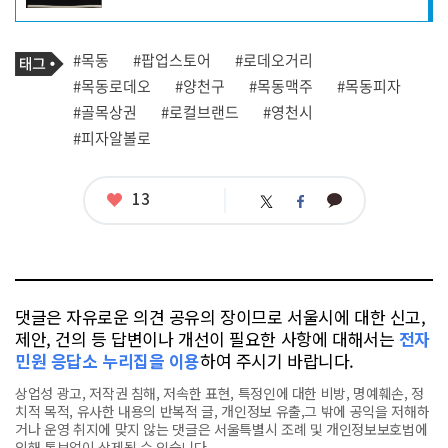
자
프
로
기
필
태
#목동
#팝업스토어
#로데오거리
사
그
관
#목동로데오
#양천구
#목동맥주
#목동피자
련
#골목상권
#로컬브랜드
#영천시
태
그
#피자알볼로
좋
13
카
트
페
아
카
위
이
요
오
터
스
톡
북
댓글은 자유로운 의견 공유의 장이므로 서울시에 대한 신고,
제안, 건의 등 답변이나 개선이 필요한 사항에 대해서는
전자
민원 응답소 누리집을 이용
하여 주시기 바랍니다.
상업성 광고, 저작권 침해, 저속한 표현, 특정인에 대한 비방, 명예훼손, 정
치적 목적, 유사한 내용의 반복적 글, 개인정보 유출,그 밖에 공익을 저해하
거나 운영 취지에 맞지 않는 댓글은 서울특별시 조례 및 개인정보보호법에
의해 통보없이 삭제될 수 있습니다.