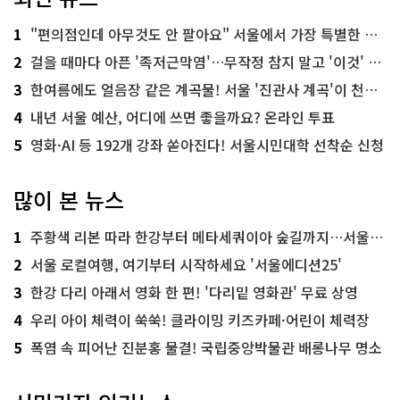
1
"편의점인데 아무것도 안 팔아요" 서울에서 가장 특별한 편의점의 정체
2
걸을 때마다 아픈 '족저근막염'…무작정 참지 말고 '이것' 해보세요!
3
한여름에도 얼음장 같은 계곡물! 서울 '진관사 계곡'이 천국이네~
4
내년 서울 예산, 어디에 쓰면 좋을까요? 온라인 투표
5
영화·AI 등 192개 강좌 쏟아진다! 서울시민대학 선착순 신청
많이 본 뉴스
1
주황색 리본 따라 한강부터 메타세쿼이아 숲길까지…서울둘레길 15코스
2
서울 로컬여행, 여기부터 시작하세요 '서울에디션25'
3
한강 다리 아래서 영화 한 편! '다리밑 영화관' 무료 상영
4
우리 아이 체력이 쑥쑥! 클라이밍 키즈카페·어린이 체력장
5
폭염 속 피어난 진분홍 물결! 국립중앙박물관 배롱나무 명소