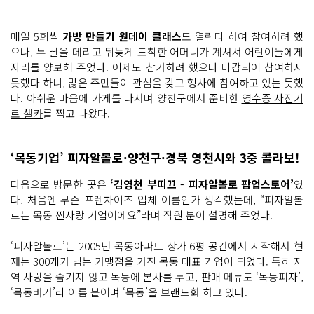
매일 5회씩
가방 만들기 원데이 클래스
도 열린다 하여 참여하려 했
으나, 두 딸을 데리고 뒤늦게 도착한 어머니가 계셔서 어린이들에게
자리를 양보해 주었다. 어제도 참가하려 했으나 마감되어 참여하지
못했다 하니, 많은 주민들이 관심을 갖고 행사에 참여하고 있는 듯했
다. 아쉬운 마음에 가게를 나서며 양천구에서 준비한
영수증 사진기
로 셀카
를 찍고 나왔다.
‘목동기업’ 피자알볼로·양천구·경북 영천시와 3중 콜라보!
다음으로 방문한 곳은
‘김영천 부띠끄 - 피자알볼로 팝업스토어’
였
다. 처음엔 무슨 프렌차이즈 업체 이름인가 생각했는데, “피자알볼
로는 목동 찐사랑 기업이에요”라며 직원 분이 설명해 주었다.
‘피자알볼로’는 2005년 목동아파트 상가 6평 공간에서 시작해서 현
재는 300개가 넘는 가맹점을 가진 목동 대표 기업이 되었다. 특히 지
역 사랑을 숨기지 않고 목동에 본사를 두고, 판매 메뉴도 ‘목동피자’,
‘목동버거’라 이름 붙이며 ‘목동’을 브랜드화 하고 있다.