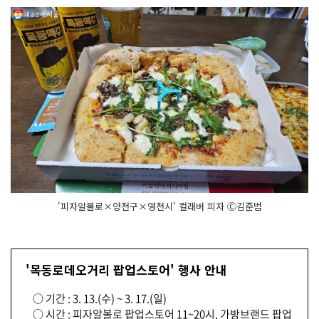
'피자알볼로×양천구×영천시' 컬래버 피자 Ⓒ김준범
'목동로데오거리 팝업스토어' 행사 안내
○ 기간 : 3. 13.(수) ~ 3. 17.(일)
○ 시간 : 피자알볼로 팝업스토어 11~20시, 가방브랜드 팝업