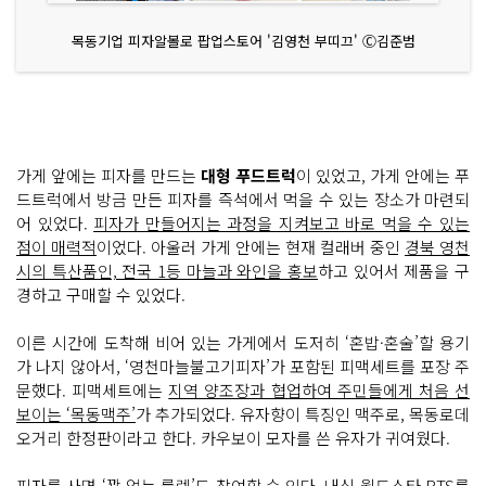
목동기업 피자알볼로 팝업스토어 '김영천 부띠끄' Ⓒ김준범
가게 앞에는 피자를 만드는
대형 푸드트럭
이 있었고, 가게 안에는 푸
드트럭에서 방금 만든 피자를 즉석에서 먹을 수 있는 장소가 마련되
어 있었다.
피자가 만들어지는 과정을 지켜보고 바로 먹을 수 있는
점이 매력적
이었다. 아울러 가게 안에는 현재 컬래버 중인
경북 영천
시의 특산품인, 전국 1등 마늘과 와인을 홍보
하고 있어서 제품을 구
경하고 구매할 수 있었다.
이른 시간에 도착해 비어 있는 가게에서 도저히 ‘혼밥·혼술’할 용기
가 나지 않아서, ‘영천마늘불고기피자’가 포함된 피맥세트를 포장 주
문했다. 피맥세트에는
지역 양조장과 협업하여 주민들에게 처음 선
보이는 ‘목동맥주’
가 추가되었다. 유자향이 특징인 맥주로, 목동로데
오거리 한정판이라고 한다. 카우보이 모자를 쓴 유자가 귀여웠다.
피자를 사면 ‘꽝 없는 룰렛’도 참여할 수 있다. 내심 월드스타 BTS를