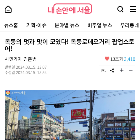
본
페
내
문
이
내
손
검
메
바
지
손
안
색
뉴
로
상
안
주
에
창
전
가
단
에
뉴스홈
기획·이슈
분야별 뉴스
비주얼 뉴스
우리동네
요
서
열
체
기
으
서
서
울
기
보
로
울
비
기
이
-
목동의 멋과 맛이 모였다! 목동로데오거리 팝업스토
스
동
서
어!
바
울
로
시
가
좋
시민기자 김준범
13
조회
3,410
대
기
아
표
발행일
2024.03.15. 13:07
요
소
페
S
글
글
수정일
2024.03.15. 15:54
통
이
N
자
자
포
지
S
크
크
털
U
공
기
기
R
유
크
작
L
하
게
게
복
기
변
변
사
경
경
하
하
기
기