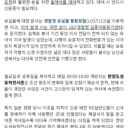
모차
와 불편한 분을 위한
휠체어를 대여
하고 있다. 대여 시 반드시
신분증이 필요하다.
유실물에 대한 문의는
경찰청 유실물 통합포털
(LOST112)을 이용하
면 되고,
미아 발생 시는 국번 없이 182(경찰청 실종아동찾기센터)
로 문의한다. 실제로 봉사 기간 동안 의사 전달이 전혀 되지 않는 유
아의 미아 발생이 있었는데, 다행히 보호자의 전화번호가 있는 미아
방지 목걸이가 있어 안전하게 귀가시킬 수 있었다. 외출할 때는 보호
자가 각별히 신경 쓰겠지만 넓은 데다 많은 사람들이 붐비는 남산공
원에서는 더더욱 안전에 만전을 기했으면 한다.
월요일과 공휴일을 제외하고 매일 09:00-18:00 개방되는
한양도성
유적전시관
은 조선 왕조의 변화와 일제 강점기 훼손의 흔적, 현재 서
울이 겪었던 수많은 사건이 고스란히 담겨져 있는 역사에 숙연함이
들게 한다.
특히 일본 점령 당시 이곳을 최적의 신궁 배전 터(일반인들이 신사
를 참배하기 위해 사용했던 곳)로 만들었다는 해설사의 말을 듣고
아픈 역사일수록 더더욱 기억해야겠다는 다짐을 하게 되었다. 한양
도성유적전시관
한국어 정기 해설은 평일 4회 각 60분
씩이다.
영어