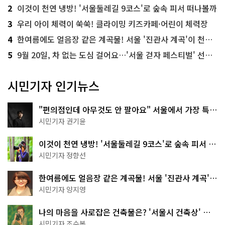
2
이것이 천연 냉방! '서울둘레길 9코스'로 숲속 피서 떠나볼까
3
우리 아이 체력이 쑥쑥! 클라이밍 키즈카페·어린이 체력장
4
한여름에도 얼음장 같은 계곡물! 서울 '진관사 계곡'이 천국이네~
5
9월 20일, 차 없는 도심 걸어요…'서울 걷자 페스티벌' 선착순 5천명
시민기자 인기뉴스
"편의점인데 아무것도 안 팔아요" 서울에서 가장 특별
한 편의점의 정체
시민기자 권기윤
이것이 천연 냉방! '서울둘레길 9코스'로 숲속 피서 떠
나볼까
시민기자 정향선
한여름에도 얼음장 같은 계곡물! 서울 '진관사 계곡'이
천국이네~
시민기자 양지영
나의 마음을 사로잡은 건축물은? '서울시 건축상' 수
상작 공개!
시민기자 조수봉