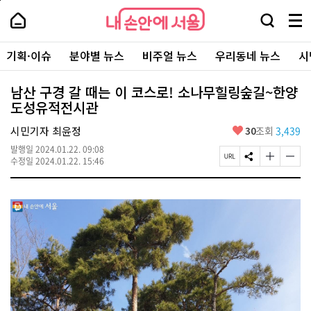
본
페
내
문
이
내
손
검
메
바
지
손
안
색
뉴
로
상
안
주
에
창
전
가
단
에
기획·이슈
분야별 뉴스
비주얼 뉴스
우리동네 뉴스
시
요
서
열
체
기
으
서
서
울
기
보
로
울
비
기
이
-
남산 구경 갈 때는 이 코스로! 소나무힐링숲길~한양
스
동
서
도성유적전시관
바
울
로
시
가
좋
시민기자 최윤정
30
조회
3,439
대
기
아
표
발행일
2024.01.22. 09:08
요
소
페
S
글
글
수정일
2024.01.22. 15:46
통
이
N
자
자
포
지
S
크
크
털
U
공
기
기
R
유
크
작
L
하
게
게
복
기
변
변
사
경
경
하
하
기
기