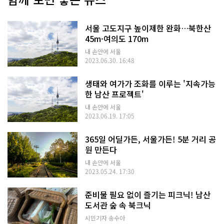
서울 고도지구 높이제한 완화…북한산
45m·여의도 170m
내 손안에 서울
2023.06.30. 16:48
생태와 여가가 조화를 이루는 '지속가능
한 남산 프로젝트'
내 손안에 서울
2023.06.19. 17:05
365일 어딜가든, 서울가든! 5분 거리 공
원 만든다
내 손안에 서울
2023.05.24. 17:30
준비물 필요 없이 즐기는 피크닉! 남산
도서관 숲 속 북크닉
시민기자 송수아