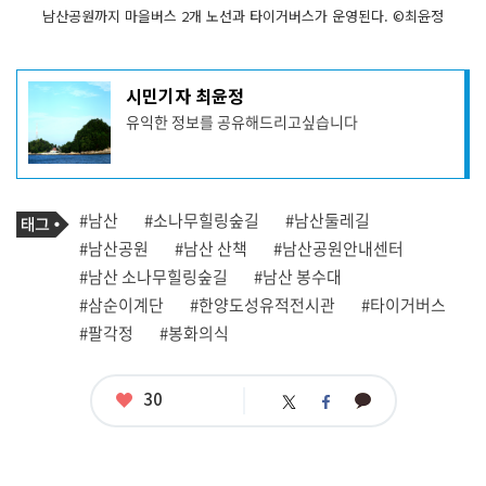
남산공원까지 마을버스 2개 노선과 타이거버스가 운영된다. ©최윤정
기
시민기자 최윤정
사
유익한 정보를 공유해드리고싶습니다
작
성
자
프
로
기
필
태
#남산
#소나무힐링숲길
#남산둘레길
사
그
관
#남산공원
#남산 산책
#남산공원안내센터
련
#남산 소나무힐링숲길
#남산 봉수대
태
그
#삼순이계단
#한양도성유적전시관
#타이거버스
#팔각정
#봉화의식
좋
30
카
트
페
아
카
위
이
요
오
터
스
톡
북