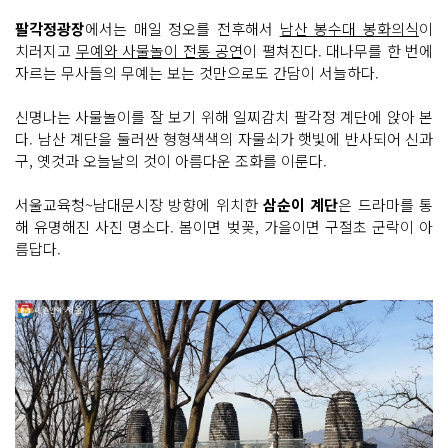
팔각정광장
에서는 매일 정오를 전후해서
남산 봉수대 봉화의식
이
치러지고
무예와 사물놀이 전통 공연
이 펼쳐진다. 대나무를 한 번에
자르는 무사들의 무예는 보는 것만으로도 간담이 서늘하다.
신명나는 사물놀이를 잘 보기 위해 일찌감치 팔각정 계단에 앉아 본
다. 남산 계단을 둘러싼 형형색색의 자물쇠가 햇빛에 반사되어 신과
구, 옛것과 오늘날의 것이 아름다운 조화를 이룬다.
서울교육청~남대문시장 방향에 위치한
삼순이 계단
은 드라마를 통
해 유명해진 사진 명소다. 봄이면 벚꽃, 가을이면 구절초 군락이 아
름답다.