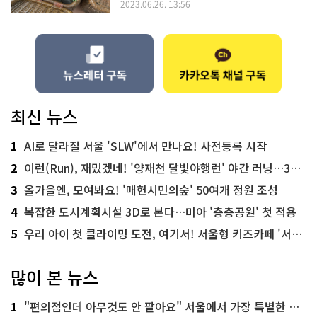
2023.06.26. 13:56
최신 뉴스
1
AI로 달라질 서울 'SLW'에서 만나요! 사전등록 시작
2
이런(Run), 재밌겠네! '양재천 달빛야행런' 야간 러닝…300명 모집
3
올가을엔, 모여봐요! '매헌시민의숲' 50여개 정원 조성
4
복잡한 도시계획시설 3D로 본다…미아 '층층공원' 첫 적용
5
우리 아이 첫 클라이밍 도전, 여기서! 서울형 키즈카페 '서울가족플라자점'
많이 본 뉴스
1
"편의점인데 아무것도 안 팔아요" 서울에서 가장 특별한 편의점의 정체