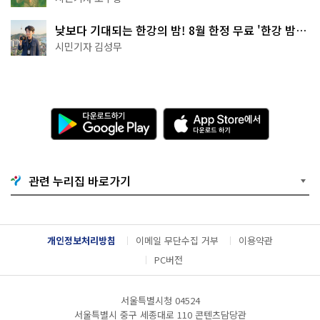
낮보다 기대되는 한강의 밤! 8월 한정 무료 '한강 밤
핑' 예약은?
시민기자 김성무
다
A
운
p
로
p
드
S
하
t
기
o
관련 누리집 바로가기
G
r
o
e
o
에
g
서
l
다
개인정보처리방침
이메일 무단수집 거부
이용약관
e
운
P
로
PC버전
l
드
a
하
y
기
서울특별시청 04524
서울특별시 중구 세종대로 110 콘텐츠담당관