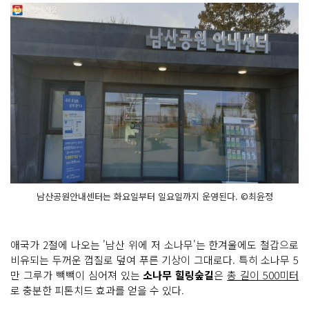
남산공원안내센터는 화요일부터 일요일까지 운영된다. ©최윤정
애국가 2절에 나오는 '남산 위에 저 소나무'는 한겨울에도 철갑으로
비유되는 두꺼운 껍질로 덮여 푸른 기상이 그대로다. 특히 소나무 5
만 그루가 빽빽이 심어져 있는
소나무 힐링숲길
은
총 길이 500미터
로 충분한 피톤치드 효과를 얻을 수 있다.