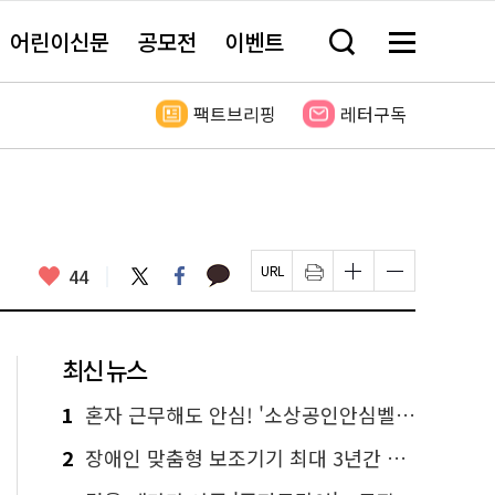
어린이신문
공모전
이벤트
검
메
색
뉴
창
전
열
체
팩트브리핑
레터구독
기
보
기
카
좋
트
페
44
페
인
글
글
카
위
이
아
이
쇄
자
자
오
터
스
요
지
하
크
크
톡
북
U
기
기
기
R
새
크
작
L
창
게
게
최신 뉴스
복
열
변
변
사
림
경
경
하
하
1
혼자 근무해도 안심! '소상공인안심벨' 신청하세요
기
기
2
장애인 맞춤형 보조기기 최대 3년간 무상 대여…삶의 질 높인다