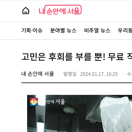
본
페
문
이
뉴
바
지
스
로
상
룸
가
단
뉴
기
으
스
로
기획·이슈
분야별 뉴스
비주얼 뉴스
우리동
주
이
요
동
서
비
스
고민은 후회를 부를 뿐! 무료
바
로
가
기
내 손안에 서울
발행일
2024.01.17. 16:25
수