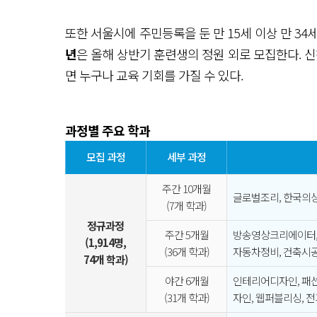
또한 서울시에 주민등록을 둔 만 15세 이상 만 3
년
은 올해 상반기 훈련생의 정원 외로 모집한다.
면 누구나 교육 기회를 가질 수 있다.
과정별 주요 학과
모집 과정
세부 과정
주간 10개월
글로벌조리, 한국의상
(7개 학과)
정규과정
주간 5개월
방송영상크리에이터, 
(1,914명,
(36개 학과)
자동차정비, 건축시공
74개 학과)
야간 6개월
인테리어디자인, 패
(31개 학과)
자인, 웹퍼블리싱, 