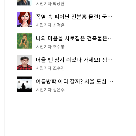
시민기자 박상현
폭염 속 피어난 진분홍 물결! 국립중앙박물관 배롱나무 명소
시민기자 최정윤
나의 마음을 사로잡은 건축물은? '서울시 건축상' 수상작 공개!
시민기자 조수봉
더울 땐 잠시 쉬었다 가세요! 생수 냉장고부터 해피소·무더위쉼터까지
시민기자 조수연
여름방학 어디 갈까? 서울 도심 무료 실내 여행 코스 추천
시민기자 김은주