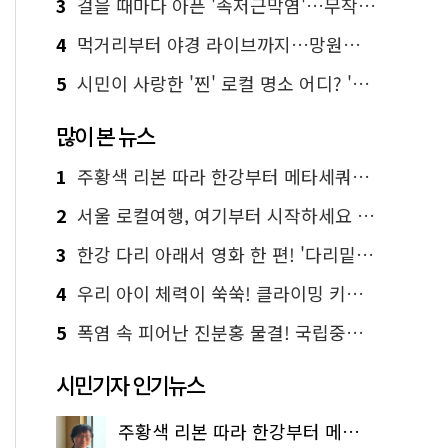
3
걸을 때마다 아픈 '족저근막염'…무작정 참지 말고 '이것' 해보세요!
4
먹거리부터 야경 라이브까지…망원한강공원 알짜 코스
5
시민이 사랑한 '찐' 로컬 명소 어디? '서울에디션25' 추천 코스
많이 본 뉴스
1
주황색 리본 따라 한강부터 메타세쿼이아 숲길까지…서울둘레길 15코스
2
서울 로컬여행, 여기부터 시작하세요 '서울에디션25'
3
한강 다리 아래서 영화 한 편! '다리밑 영화관' 무료 상영
4
우리 아이 체력이 쑥쑥! 클라이밍 키즈카페·어린이 체력장
5
폭염 속 피어난 진분홍 물결! 국립중앙박물관 배롱나무 명소
시민기자 인기뉴스
주황색 리본 따라 한강부터 메타세쿼이아 숲길까지…서울둘레길 15코스