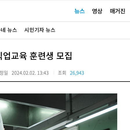
주
뉴스
영상
매거진
요
서
비
스
바
네 뉴스
시민기자 뉴스
로
가
기"
 직업교육 훈련생 모집
정일
2024.02.02. 13:43
조회
26,943