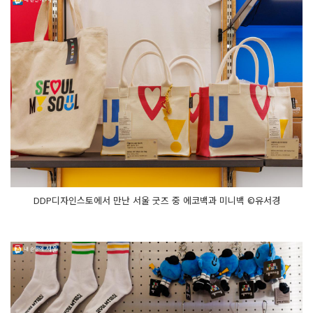
DDP디자인스토에서 만난 서울 굿즈 중 에코백과 미니백 ©유서경