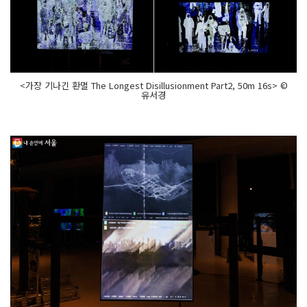
<가장 기나긴 환멸 The Longest Disillusionment Part2, 50m 16s> ©
유서경