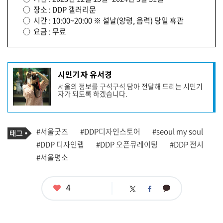
○ 장소 : DDP 갤러리문
○ 시간 : 10:00~20:00 ※ 설날(양령, 음력) 당일 휴관
○ 요금 : 무료
기
시민기자 유서경
사
서울의 정보를 구석구석 담아 전달해 드리는 시민기
작
자가 되도록 하겠습니다.
성
자
프
로
기
필
태
#서울굿즈
#DDP디자인스토어
#seoul my soul
사
그
관
#DDP 디자인랩
#DDP 오픈큐레이팅
#DDP 전시
련
#서울명소
태
그
좋
4
카
트
페
아
카
위
이
요
오
터
스
톡
북