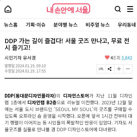
본
페
내
문
이
내
손
검
메
바
지
손
안
색
뉴
로
상
안
주
에
창
전
가
단
에
뉴스홈
기획·이슈
분야별 뉴스
비주얼 뉴스
우리동네
요
서
열
체
기
으
서
서
울
기
보
로
울
비
기
이
-
DDP 가는 길이 즐겁다! 서울 굿즈 만나고, 무료 전
스
동
서
시 즐기고!
바
울
로
시
가
좋
시민기자 유서경
4
조회
3,842
대
기
아
표
발행일
2024.01.19. 09:10
요
소
페
S
글
글
수정일
2024.01.19. 17:55
통
이
N
자
자
포
지
S
크
크
털
U
공
기
기
R
유
크
작
DDP(동대문디자인플라자)
의
디자인스토어
가 지난 11월 디자인
L
하
게
게
복
기
변
변
랩 1층에서
디자인랩 B2층
으로 리뉴얼 이전했다. 2023년 12월 말
사
경
경
에는 서울 도시 브랜드인 'SEOUL MY SOUL'의 굿즈를 구매할 수
하
하
있도록 오프라인 숍 운영을 시작했다. 오픈에 앞서 1시간 전부터 대
기
기
기 행렬이 이어지는 등 시민들의 폭발적인 반응이 있었다. 기자도 서
울굿즈를 실물로 만나볼 겸 DDP 디자인스토어에 다녀왔다.