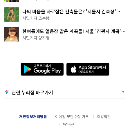
나의 마음을 사로잡은 건축물은? '서울시 건축상' 수
상작 공개!
시민기자 조수봉
한여름에도 얼음장 같은 계곡물! 서울 '진관사 계곡'이
천국이네~
시민기자 양지영
다
A
운
p
로
p
드
S
하
t
기
o
관련 누리집 바로가기
G
r
o
e
o
에
g
서
l
다
개인정보처리방침
이메일 무단수집 거부
이용약관
e
운
P
로
PC버전
l
드