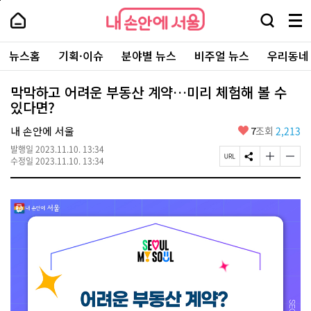
본
페
내
문
이
내
손
검
메
바
지
손
안
색
뉴
로
상
안
주
에
창
전
가
단
에
뉴스홈
기획·이슈
분야별 뉴스
비주얼 뉴스
우리동네
요
서
열
체
기
으
서
서
울
기
보
로
울
비
기
이
-
막막하고 어려운 부동산 계약…미리 체험해 볼 수
스
동
서
있다면?
바
울
로
시
가
좋
내 손안에 서울
7
조회
2,213
대
기
아
표
발행일
2023.11.10. 13:34
요
소
페
S
글
글
수정일
2023.11.10. 13:34
통
이
N
자
자
포
지
S
크
크
털
U
공
기
기
R
유
크
작
L
하
게
게
복
기
변
변
사
경
경
하
하
기
기