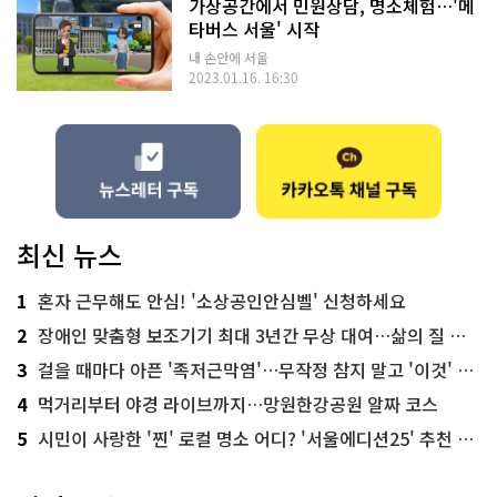
가상공간에서 민원상담, 명소체험…'메
타버스 서울' 시작
내 손안에 서울
2023.01.16. 16:30
최신 뉴스
1
혼자 근무해도 안심! '소상공인안심벨' 신청하세요
2
장애인 맞춤형 보조기기 최대 3년간 무상 대여…삶의 질 높인다
3
걸을 때마다 아픈 '족저근막염'…무작정 참지 말고 '이것' 해보세요!
4
먹거리부터 야경 라이브까지…망원한강공원 알짜 코스
5
시민이 사랑한 '찐' 로컬 명소 어디? '서울에디션25' 추천 코스