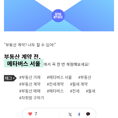
"부동산 계약? 너두 할 수 있어!"
부동산 계약 전,
메타버스 서울
에서 꼭 한 번 체험해보세요!
기
태
#부동산 거래
#메타버스 서울
#부동산
사
그
관
#부동산 계약
#전세계약
#월세 계약
련
#부동산 매매
#메타버스
#전세
#월세
태
그
#자취방 구하기
좋
7
카
트
페
아