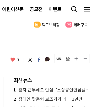
어린이신문
공모전
이벤트
검
메
색
뉴
창
전
열
체
팩트브리핑
레터구독
기
보
기
카
좋
트
페
3
페
인
글
글
카
위
이
아
이
쇄
자
자
오
터
스
요
지
하
크
크
톡
북
U
기
기
기
R
새
크
작
L
창
게
게
최신 뉴스
복
열
변
변
사
림
경
경
하
하
1
혼자 근무해도 안심! '소상공인안심벨' 신청하세요
기
기
2
장애인 맞춤형 보조기기 최대 3년간 무상 대여…삶의 질 높인다