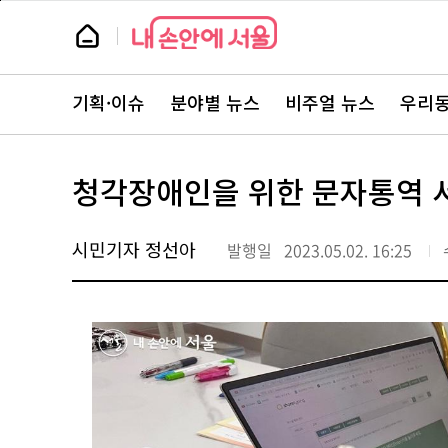
본
페
문
이
뉴
바
지
스
로
상
룸
가
단
뉴
기
으
스
로
기획·이슈
분야별 뉴스
비주얼 뉴스
우리동
주
이
요
동
서
비
스
청각장애인을 위한 문자통역 
바
로
가
기
시민기자 정선아
발행일
2023.05.02. 16:25