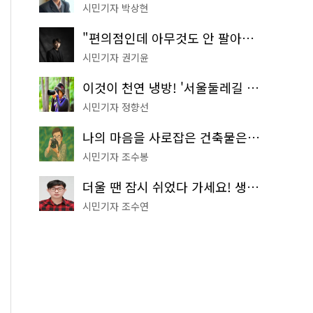
시민기자 박상현
"편의점인데 아무것도 안 팔아요" 서울에서 가장 특별한 편의점의 정체
시민기자 권기윤
이것이 천연 냉방! '서울둘레길 9코스'로 숲속 피서 떠나볼까
시민기자 정향선
나의 마음을 사로잡은 건축물은? '서울시 건축상' 수상작 공개!
시민기자 조수봉
더울 땐 잠시 쉬었다 가세요! 생수 냉장고부터 해피소·무더위쉼터까지
시민기자 조수연