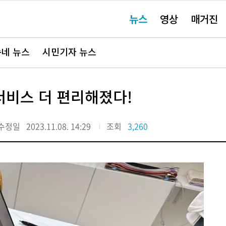
주
뉴스
영상
매거진
요
서
비
스
바
네 뉴스
시민기자 뉴스
로
가
기"
서비스 더 편리해졌다!
수정일
2023.11.08. 14:29
조회
3,260