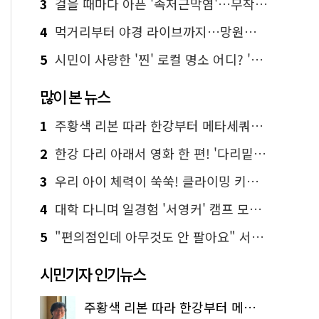
3
걸을 때마다 아픈 '족저근막염'…무작정 참지 말고 '이것' 해보세요!
4
먹거리부터 야경 라이브까지…망원한강공원 알짜 코스
5
시민이 사랑한 '찐' 로컬 명소 어디? '서울에디션25' 추천 코스
많이 본 뉴스
1
주황색 리본 따라 한강부터 메타세쿼이아 숲길까지…서울둘레길 15코스
2
한강 다리 아래서 영화 한 편! '다리밑 영화관' 무료 상영
3
우리 아이 체력이 쑥쑥! 클라이밍 키즈카페·어린이 체력장
4
대학 다니며 일경험 '서영커' 캠프 모집…전액 무료
5
"편의점인데 아무것도 안 팔아요" 서울에서 가장 특별한 편의점의 정체
시민기자 인기뉴스
주황색 리본 따라 한강부터 메타세쿼이아 숲길까지…서울둘레길 15코스