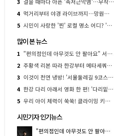
3
걸을 때마다 아픈 '족저근막염'…무작정 참지 말고 '이것' 해보세요!
4
먹거리부터 야경 라이브까지…망원한강공원 알짜 코스
5
시민이 사랑한 '찐' 로컬 명소 어디? '서울에디션25' 추천 코스
많이 본 뉴스
1
"편의점인데 아무것도 안 팔아요" 서울에서 가장 특별한 편의점의 정체
2
주황색 리본 따라 한강부터 메타세쿼이아 숲길까지…서울둘레길 15코스
3
이것이 천연 냉방! '서울둘레길 9코스'로 숲속 피서 떠나볼까
4
한강 다리 아래서 영화 한 편! '다리밑 영화관' 무료 상영
5
우리 아이 체력이 쑥쑥! 클라이밍 키즈카페·어린이 체력장
시민기자 인기뉴스
"편의점인데 아무것도 안 팔아요" 서울에서 가장 특별한 편의점의 정체