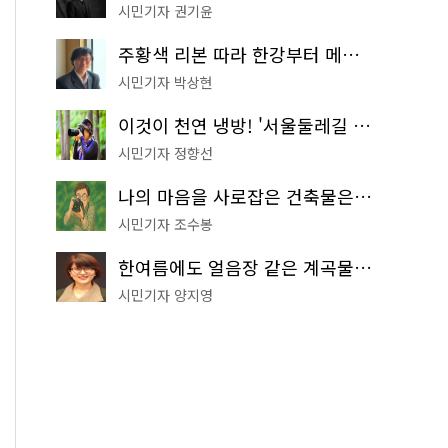
시민기자 권기윤
주황색 리본 따라 한강부터 메타세쿼이아 숲길까지…서울둘레길 15코스
시민기자 박상현
이것이 천연 냉방! '서울둘레길 9코스'로 숲속 피서 떠나볼까
시민기자 정향선
나의 마음을 사로잡은 건축물은? '서울시 건축상' 수상작 공개!
시민기자 조수봉
한여름에도 얼음장 같은 계곡물! 서울 '진관사 계곡'이 천국이네~
시민기자 양지영