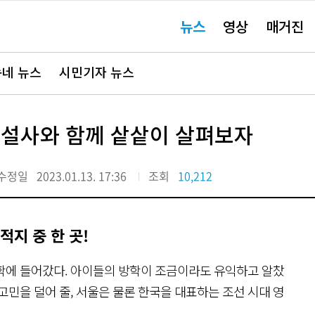
주
뉴스
영상
매거진
요
서
비
스
바
네 뉴스
시민기자 뉴스
로
가
기"
해설사와 함께 샅샅이 살펴보자
수정일
2023.01.13. 17:36
조회
10,212
적지 중 한 곳!
방학에 들어갔다. 아이들의 방학이 조금이라도 유익하고 알찼
고민을 덜어 줄, 서울은 물론 한국을 대표하는 조선 시대 영