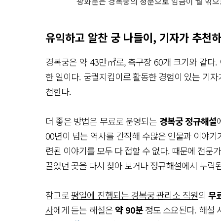
광화문은 경복궁의 정문으로 임금이 궐 밖으
유익하고 알찬 궁 나들이, 기자가 추천
경복궁은 약 43만㎡로, 축구장 60개 크기와 같다
한 일이다. 궁궐지킴이로 활동한 경험이 있는 기자가
천한다.
더 좋은 방법은 무료로 운영되는
경복궁 정규해설
00년이 넘는 역사를 간직해 수많은 인물과 이야기가
련된 이야기를 모두 다 접할 수 없다. 때문에 전문
끌었던 곳을 다시 찾아 보거나 정규해설에서 누락된
참고로
평일에 진행되는 경복궁 관리소 직원
의
무료
사
에게 듣는 해설은
약 90분
정도 소요된다. 해설 