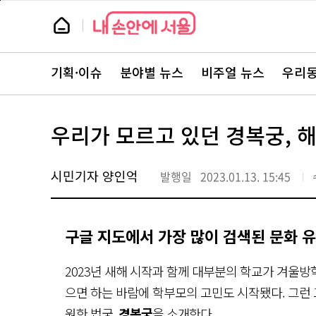
본
페
문
이
뉴
바
지
스
로
상
룸
가
단
뉴
기
으
스
로
기획·이슈
분야별 뉴스
비주얼 뉴스
우리동
주
이
요
동
서
비
스
우리가 모르고 있던 경복궁, 
바
로
가
기
시민기자 양인억
발행일
2023.01.13. 15:45
구글 지도에서 가장 많이 검색된 문화 유
2023년 새해 시작과 함께 대부분의 학교가 겨울
으면 하는 바람에 학부모의 고민도 시작됐다. 그런 
원한 법궁,
경복궁
을 소개한다.