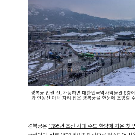
경복궁 입궐 전, 가능하면 대한민국역사박물관 8층에
과 인왕산 아래 자리 잡은 경복궁을 한눈에 조망할 수
경복궁은
1395년 조선 시대 수도 한양에 지은 첫 
궁궐이다. 비록
1592년 임진왜란으로 전소
되어 사