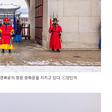
경복궁의 정문 광화문을 지키고 있다. ⓒ양인억