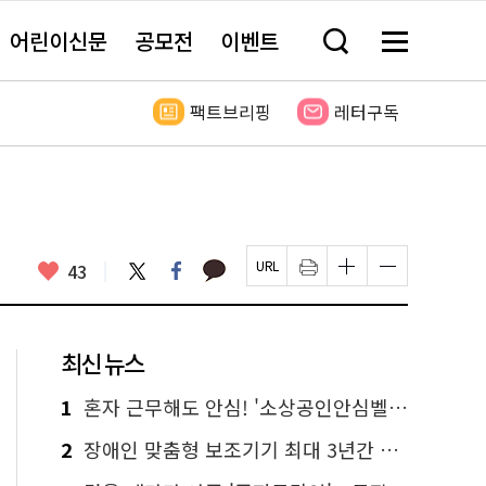
어린이신문
공모전
이벤트
검
메
색
뉴
창
전
열
체
팩트브리핑
레터구독
기
보
기
카
좋
트
페
43
페
인
글
글
카
위
이
아
이
쇄
자
자
오
터
스
요
지
하
크
크
톡
북
U
기
기
기
R
새
크
작
L
창
게
게
최신 뉴스
복
열
변
변
사
림
경
경
하
하
1
혼자 근무해도 안심! '소상공인안심벨' 신청하세요
기
기
2
장애인 맞춤형 보조기기 최대 3년간 무상 대여…삶의 질 높인다