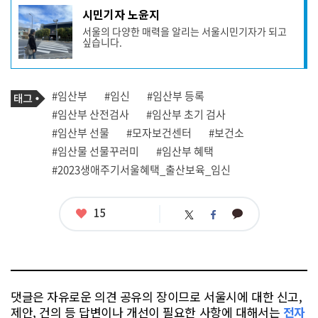
기
시민기자 노윤지
사
서울의 다양한 매력을 알리는 서울시민기자가 되고
작
싶습니다.
성
자
프
로
기
필
태
#임산부
#임신
#임산부 등록
사
그
관
#임산부 산전검사
#임산부 초기 검사
련
#임산부 선물
#모자보건센터
#보건소
태
그
#임산물 선물꾸러미
#임산부 혜택
#2023생애주기서울혜택_출산보육_임신
좋
15
카
트
페
아
카
위
이
요
오
터
스
톡
북
댓글은 자유로운 의견 공유의 장이므로 서울시에 대한 신고,
제안, 건의 등 답변이나 개선이 필요한 사항에 대해서는
전자