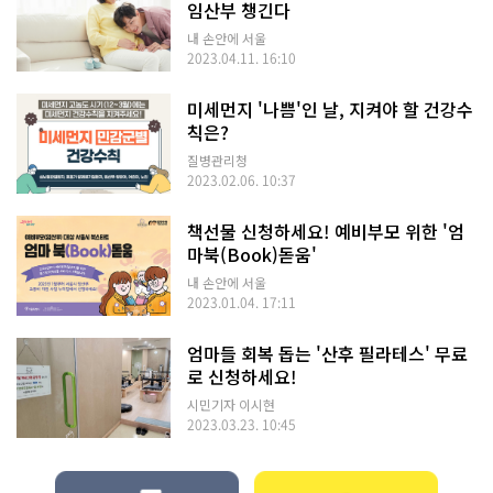
임산부 챙긴다
내 손안에 서울
2023.04.11. 16:10
미세먼지 '나쁨'인 날, 지켜야 할 건강수
칙은?
질병관리청
2023.02.06. 10:37
책선물 신청하세요! 예비부모 위한 '엄
마북(Book)돋움'
내 손안에 서울
2023.01.04. 17:11
엄마들 회복 돕는 '산후 필라테스' 무료
로 신청하세요!
시민기자 이시현
2023.03.23. 10:45