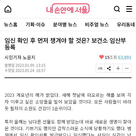
본
페
내
문
이
내
손
검
메
바
지
손
안
색
뉴
로
상
안
주
에
창
전
가
단
에
뉴스홈
기획·이슈
분야별 뉴스
비주얼 뉴스
우리동네
요
서
열
체
기
으
서
서
울
기
보
로
울
비
기
이
-
임신 확인 후 먼저 챙겨야 할 것은? 보건소 임산부
스
동
서
등록
바
울
로
시
가
좋
시민기자 노윤지
15
조회
63,891
대
기
아
표
발행일
2023.01.09. 13:15
요
소
페
S
글
글
수정일
2023.05.24. 16:57
통
이
N
자
자
포
지
S
크
크
털
U
공
기
기
R
유
크
작
2023 계묘년의 해가 밝았다. 새해 첫날에 떠오르는 해를 보며 각
L
하
게
게
복
기
변
변
자 이루고 싶은 소망들을 빌어 보았을 것이다. 모든 사람들이 바라
사
경
경
듯 필자의 소원도 건강이 1순위이다.
하
하
기
기
특히 올해는 남다른 선물도 함께 받았는데 바로 새로운 생명이 찾아
온 것이다. 기쁘기도 했지만 갑작스러운 소식에 당황하기도 했다. 병
원에서 임신 확인서를 발급받으니 임신했다는 사실이 실감이 났