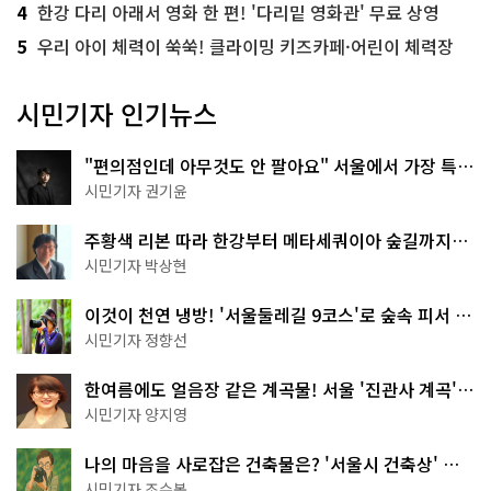
4
한강 다리 아래서 영화 한 편! '다리밑 영화관' 무료 상영
5
우리 아이 체력이 쑥쑥! 클라이밍 키즈카페·어린이 체력장
시민기자 인기뉴스
"편의점인데 아무것도 안 팔아요" 서울에서 가장 특별
한 편의점의 정체
시민기자 권기윤
주황색 리본 따라 한강부터 메타세쿼이아 숲길까지…
서울둘레길 15코스
시민기자 박상현
이것이 천연 냉방! '서울둘레길 9코스'로 숲속 피서 떠
나볼까
시민기자 정향선
한여름에도 얼음장 같은 계곡물! 서울 '진관사 계곡'이
천국이네~
시민기자 양지영
나의 마음을 사로잡은 건축물은? '서울시 건축상' 수
상작 공개!
시민기자 조수봉