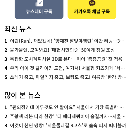
최신 뉴스
1
이런(Run), 재밌겠네! '양재천 달빛야행런' 야간 러닝…300명 모집
2
올가을엔, 모여봐요! '매헌시민의숲' 50여개 정원 조성
3
복잡한 도시계획시설 3D로 본다…미아 '층층공원' 첫 적용
4
우리 아이 첫 클라이밍 도전, 여기서! 서울형 키즈카페 '서울가족플라자점'
5
쓰레기 줍고, 마일리지 줍고, 보람도 줍고! 여름밤 '한강 밤마실 줍깅'
많이 본 뉴스
1
"편의점인데 아무것도 안 팔아요" 서울에서 가장 특별한 편의점의 정체
2
주황색 리본 따라 한강부터 메타세쿼이아 숲길까지…서울둘레길 15코스
3
이것이 천연 냉방! '서울둘레길 9코스'로 숲속 피서 떠나볼까