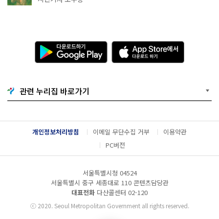
다
A
운
p
로
p
드
S
하
t
기
o
관련 누리집 바로가기
G
r
o
e
o
에
g
서
l
다
개인정보처리방침
이메일 무단수집 거부
이용약관
e
운
P
로
PC버전
l
드
a
하
y
기
서울특별시청 04524
서울특별시 중구 세종대로 110 콘텐츠담당관
대표전화
다산콜센터
02-120
ⓒ
2020. Seoul Metropolitan Government all rights reserved.