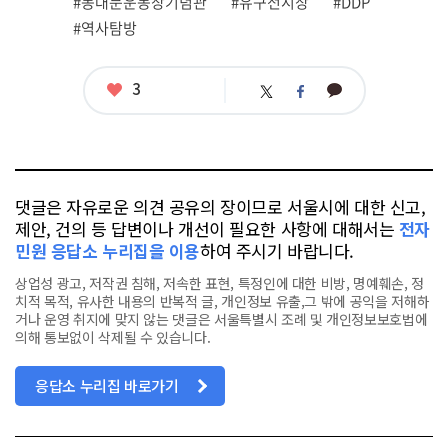
#동대문운동장기념관
#유구전시장
#DDP
련
#역사탐방
태
그
좋
3
카
트
페
아
카
위
이
요
오
터
스
톡
북
댓글은 자유로운 의견 공유의 장이므로 서울시에 대한 신고,
제안, 건의 등 답변이나 개선이 필요한 사항에 대해서는
전자
민원 응답소 누리집을 이용
하여 주시기 바랍니다.
상업성 광고, 저작권 침해, 저속한 표현, 특정인에 대한 비방, 명예훼손, 정
치적 목적, 유사한 내용의 반복적 글, 개인정보 유출,그 밖에 공익을 저해하
거나 운영 취지에 맞지 않는 댓글은 서울특별시 조례 및 개인정보보호법에
의해 통보없이 삭제될 수 있습니다.
응답소 누리집 바로가기