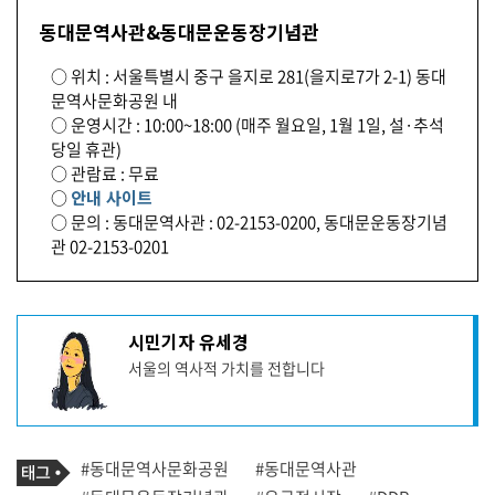
동대문역사관&동대문운동장기념관
○ 위치 : 서울특별시 중구 을지로 281(을지로7가 2-1) 동대
문역사문화공원 내
○ 운영시간 : 10:00~18:00 (매주 월요일, 1월 1일, 설·추석
당일 휴관)
○ 관람료 : 무료
○
안내 사이트
○ 문의 : 동대문역사관 : 02-2153-0200, 동대문운동장기념
관 02-2153-0201
기
시민기자 유세경
사
서울의 역사적 가치를 전합니다
작
성
자
프
로
기
필
태
#동대문역사문화공원
#동대문역사관
사
그
관