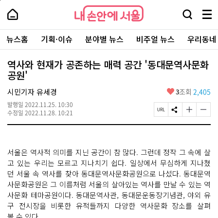
본
페
내
문
이
내
손
검
메
바
지
손
안
색
뉴
로
상
안
주
에
창
전
가
단
에
뉴스홈
기획·이슈
분야별 뉴스
비주얼 뉴스
우리동네
요
서
열
체
기
으
서
서
울
기
보
로
울
비
기
이
-
역사와 현재가 공존하는 매력 공간 '동대문역사문화
스
동
서
공원'
바
울
로
시
가
좋
시민기자 유세경
3
조회
2,405
대
기
아
표
발행일
2022.11.25. 10:30
요
소
페
S
글
글
수정일
2022.11.28. 10:21
통
이
N
자
자
포
지
S
크
크
털
U
공
기
기
R
유
크
작
서울은 역사적 의미를 지닌 공간이 참 많다. 그런데 정작 그 속에 살
L
하
게
게
복
기
변
변
고 있는 우리는 모르고 지나치기 쉽다. 일상에서 무심하게 지나쳤
사
경
경
던 서울 속 역사를 찾아 동대문역사문화공원으로 나섰다. 동대문역
하
하
사문화공원은 그 이름처럼 서울의 살아있는 역사를 만날 수 있는 역
기
기
사문화 테마공원이다. 동대문역사관, 동대문운동장기념관, 야외 유
구 전시장을 비롯한 유적들까지 다양한 역사문화 장소를 살펴
볼 수 있다.