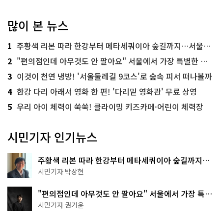
많이 본 뉴스
1
주황색 리본 따라 한강부터 메타세쿼이아 숲길까지…서울둘레길 15코스
2
"편의점인데 아무것도 안 팔아요" 서울에서 가장 특별한 편의점의 정체
3
이것이 천연 냉방! '서울둘레길 9코스'로 숲속 피서 떠나볼까
4
한강 다리 아래서 영화 한 편! '다리밑 영화관' 무료 상영
5
우리 아이 체력이 쑥쑥! 클라이밍 키즈카페·어린이 체력장
시민기자 인기뉴스
주황색 리본 따라 한강부터 메타세쿼이아 숲길까지…
서울둘레길 15코스
시민기자 박상현
"편의점인데 아무것도 안 팔아요" 서울에서 가장 특별
한 편의점의 정체
시민기자 권기윤