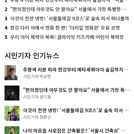
2
"편의점인데 아무것도 안 팔아요" 서울에서 가장 특별한 편의점의 정체
3
이것이 천연 냉방! '서울둘레길 9코스'로 숲속 피서 떠나볼까
4
한강 다리 아래서 영화 한 편! '다리밑 영화관' 무료 상영
5
우리 아이 체력이 쑥쑥! 클라이밍 키즈카페·어린이 체력장
시민기자 인기뉴스
주황색 리본 따라 한강부터 메타세쿼이아 숲길까지…
서울둘레길 15코스
시민기자 박상현
"편의점인데 아무것도 안 팔아요" 서울에서 가장 특별
한 편의점의 정체
시민기자 권기윤
이것이 천연 냉방! '서울둘레길 9코스'로 숲속 피서 떠
나볼까
시민기자 정향선
나의 마음을 사로잡은 건축물은? '서울시 건축상' 수