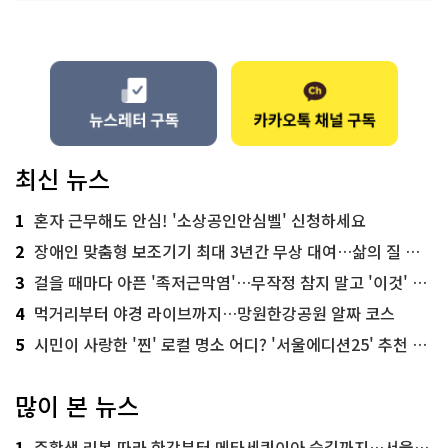
최신 뉴스
1
혼자 근무해도 안심! '소상공인안심벨' 신청하세요
2
장애인 맞춤형 보조기기 최대 3년간 무상 대여…삶의 질 높인다
3
걸을 때마다 아픈 '족저근막염'…무작정 참지 말고 '이것' 해보세요!
4
먹거리부터 야경 라이브까지…망원한강공원 알짜 코스
5
시민이 사랑한 '찐' 로컬 명소 어디? '서울에디션25' 추천 코스
많이 본 뉴스
1
주황색 리본 따라 한강부터 메타세쿼이아 숲길까지…서울둘레길 15코스