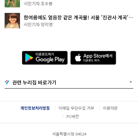
상작 공개!
시민기자 조수봉
한여름에도 얼음장 같은 계곡물! 서울 '진관사 계곡'이
천국이네~
시민기자 양지영
다
A
운
p
로
p
드
S
하
t
기
o
관련 누리집 바로가기
G
r
o
e
o
에
g
서
l
다
개인정보처리방침
이메일 무단수집 거부
이용약관
e
운
P
로
PC버전
l
드
a
하
y
기
서울특별시청 04524