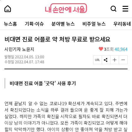
본
페
내
문
이
내
손
검
메
바
지
손
안
색
뉴
로
상
안
주
에
창
전
가
단
에
뉴스홈
기획·이슈
분야별 뉴스
비주얼 뉴스
우리동네
요
서
열
체
기
으
서
서
울
기
보
로
울
비
기
이
-
비대면 진료 어플로 약 처방 무료로 받으세요
스
동
서
바
울
좋
시민기자 노윤지
3
조회
40,964
로
시
아
가
대
발행일
2022.04.05. 13:00
요
기
페
S
글
글
표
수정일
2022.04.07. 17:48
이
N
자
자
소
지
S
크
크
통
U
공
기
기
포
R
유
크
작
털
비대면 진료 어플 '굿닥' 사용 후기
L
하
게
게
복
기
변
변
사
경
경
하
하
언제 끝날지 알 수 없는 코로나19 확산세가 계속되고 있다. 주변에
기
기
서 확진되었다는 소식을 하루 걸러 들으며 운 좋게 잘 피해 가는가
싶었다. 하지만 가족의 확진을 시작으로 필자도 바로 확진되면서 더
이상 남의 이야기가 아니었다. 모든 가족이 확진되었고 어떻게 해야
할지 막막하기만 했다. 아이의 상황이 안 좋아져 약을 처방 받고 싶