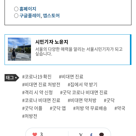
○
홈페이지
○
구글플레이
,
앱스토어
기
시민기자 노윤지
사
서울의 다양한 매력을 알리는 서울시민기자가 되고
작
싶습니다.
성
자
프
로
기
필
태
#코로나19 확진
#비대면 진료
사
그
관
#비대면 진료 처방전
#집에서 약 받기
련
#격리 시 약 신청
#굿닥 코로나 비대면 진료
태
그
#코로나 비대면 진료
#비대면 약처방
#굿닥
#굿닥 어플
#굿닥 앱
#처방 약 무료배송
#약국
#처방전
좋
3
카
트
페