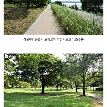
잠원한강공원의 보행로와 자전거도로 ⓒ조수봉