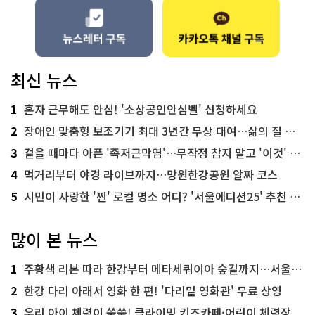
최신 뉴스
1
혼자 근무해도 안심! '소상공인안심벨' 신청하세요
2
장애인 맞춤형 보조기기 최대 3년간 무상 대여…삶의 질 높인다
3
걸을 때마다 아픈 '족저근막염'…무작정 참지 말고 '이것' 해보세요!
4
먹거리부터 야경 라이브까지…망원한강공원 알짜 코스
5
시민이 사랑한 '찐' 로컬 명소 어디? '서울에디션25' 추천 코스
많이 본 뉴스
1
주황색 리본 따라 한강부터 메타세쿼이아 숲길까지…서울둘레길 15코스
2
한강 다리 아래서 영화 한 편! '다리밑 영화관' 무료 상영
3
우리 아이 체력이 쑥쑥! 클라이밍 키즈카페·어린이 체력장