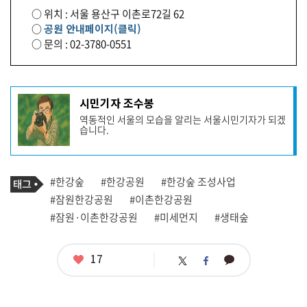
○ 위치 : 서울 용산구 이촌로72길 62
○
공원 안내페이지(클릭)
○ 문의 : 02-3780-0551
기
시민기자 조수봉
사
역동적인 서울의 모습을 알리는 서울시민기자가 되겠
작
습니다.
성
자
프
로
기
필
태
#한강숲
#한강공원
#한강숲 조성사업
사
그
관
#잠원한강공원
#이촌한강공원
련
#잠원·이촌한강공원
#미세먼지
#생태숲
태
그
좋
17
카
트
페
아
카
위
이
요
오
터
스
톡
북