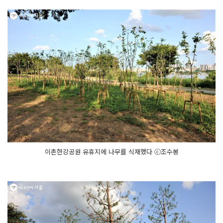
이촌한강공원 유휴지에 나무를 식재했다 ⓒ조수봉