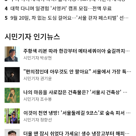
4
대학 다니며 일경험 '서영커' 캠프 모집…전액 무료
5
9월 20일, 차 없는 도심 걸어요…'서울 걷자 페스티벌' 선착순 5천명
시민기자 인기뉴스
주황색 리본 따라 한강부터 메타세쿼이아 숲길까지…
서울둘레길 15코스
시민기자 박상현
"편의점인데 아무것도 안 팔아요" 서울에서 가장 특별
한 편의점의 정체
시민기자 권기윤
나의 마음을 사로잡은 건축물은? '서울시 건축상' 수
상작 공개!
시민기자 조수봉
이것이 천연 냉방! '서울둘레길 9코스'로 숲속 피서 떠
나볼까
시민기자 정향선
더울 땐 잠시 쉬었다 가세요! 생수 냉장고부터 해피소