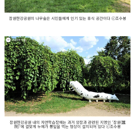
잠원한강공원의 나무숲은 시민들에게 인기 있는 휴식 공간이다 ⓒ조수봉
잠원한강공원 내의 자연학습장에는 과거 양잠과 관련된 지명인 ‘잠원(蠶
院)’에 걸맞게 누에가 뽕잎을 먹는 형상이 설치되어 있다 ⓒ조수봉