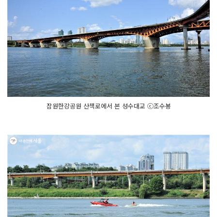
잠원한강공원 산책로에서 본 성수대교 ⓒ조수봉