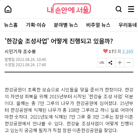
본
페
내
문
이
내
손
검
메
바
지
손
안
색
뉴
로
상
안
주
에
창
전
가
단
에
뉴스홈
기획·이슈
분야별 뉴스
비주얼 뉴스
우리동네
요
서
열
체
기
으
서
서
울
기
보
로
울
비
기
이
-
'한강숲 조성사업' 어떻게 진행되고 있을까?
스
동
서
바
울
좋
시민기자 조수봉
17
조회
2,165
로
시
아
가
대
발행일
2021.08.26. 10:40
요
기
페
S
글
글
표
수정일
2021.08.26. 17:40
이
N
자
자
소
지
S
크
크
통
U
공
기
기
포
R
유
크
작
털
한강공원이 초록한 모습으로 시민들을 맞을 준비가 한창이다. 한강
L
하
게
게
복
기
변
변
의 자연성 회복을 위해 2015년부터 시작된 '한강숲 조성 사업' 덕분
사
경
경
이다. 올해는 총 7만 그루의 나무가 한강공원에 심어졌다. 15년부
하
하
터 한강공원에 식재된 나무가 총 108만 그루라고 하니 실로 어마어
기
기
마한 숫자다. 2021년도에 식재된 7만 그루 중 3만 그루는 잠원·이촌
한강공원에서 만나볼 수 있다. 한강숲 조성사업이 어떻게 진행되
고 있는지 궁금해 필자가 직접 잠원·이촌한강공원을 찾았다.