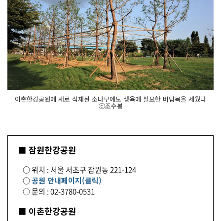
이촌한강공원에 새로 식재된 소나무에도 생육에 필요한 버팀목을 세웠다
ⓒ조수봉
■ 잠원한강공원
○ 위치 : 서울 서초구 잠원동 221-124
○
공원 안내페이지(클릭)
○ 문의 : 02-3780-0531
■ 이촌한강공원