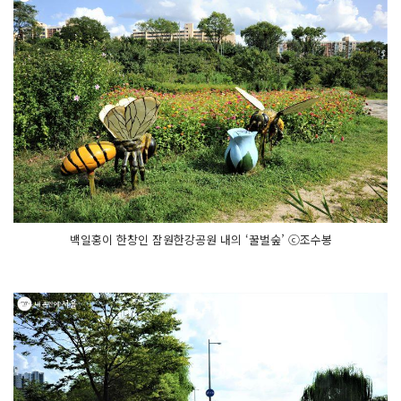
백일홍이 한창인 잠원한강공원 내의 ‘꿀벌숲’ ⓒ조수봉