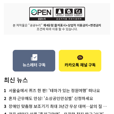
본 저작물은 "공공누리"
제4유형:출처표시+상업적 이용금지+변경금지
조건에 따라 이용 할 수 있습니다.
최신 뉴스
1
서울숲에서 퀴즈 한 판! '테마가 있는 정원여행' 떠나요
2
혼자 근무해도 안심! '소상공인안심벨' 신청하세요
3
장애인 맞춤형 보조기기 최대 3년간 무상 대여…삶의 질 높인다
4
걸을 때마다 아픈 '족저근막염'…무작정 참지 말고 '이것' 해보세요!