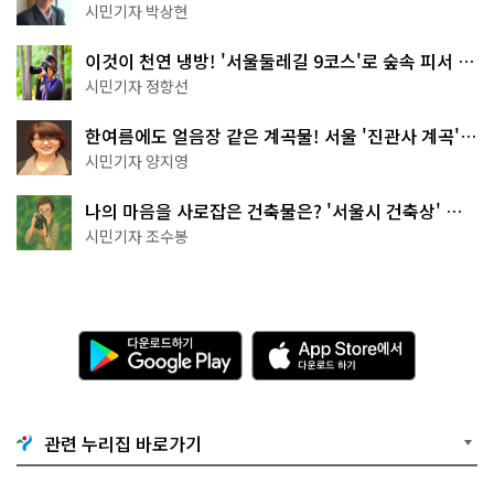
서울둘레길 15코스
시민기자 박상현
이것이 천연 냉방! '서울둘레길 9코스'로 숲속 피서 떠
나볼까
시민기자 정향선
한여름에도 얼음장 같은 계곡물! 서울 '진관사 계곡'이
천국이네~
시민기자 양지영
나의 마음을 사로잡은 건축물은? '서울시 건축상' 수
상작 공개!
시민기자 조수봉
다
A
운
p
로
p
드
S
하
t
기
o
관련 누리집 바로가기
G
r
o
e
o
에