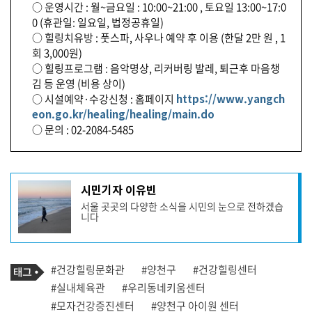
○ 운영시간 : 월~금요일 : 10:00~21:00 , 토요일 13:00~17:0
0 (휴관일: 일요일, 법정공휴일)
○ 힐링치유방 : 풋스파, 사우나 예약 후 이용 (한달 2만 원 , 1
회 3,000원)
○ 힐링프로그램 : 음악명상, 리커버링 발레, 퇴근후 마음챙
김 등 운영 (비용 상이)
○ 시설예약·수강신청 : 홈페이지
https://www.yangch
eon.go.kr/healing/healing/main.do
○ 문의 : 02-2084-5485
기
시민기자 이유빈
사
서울 곳곳의 다양한 소식을 시민의 눈으로 전하겠습
작
니다
성
자
프
로
기
필
태
#건강힐링문화관
#양천구
#건강힐링센터
사
그
관
#실내체육관
#우리동네키움센터
련
#모자건강증진센터
#양천구 아이원 센터
태