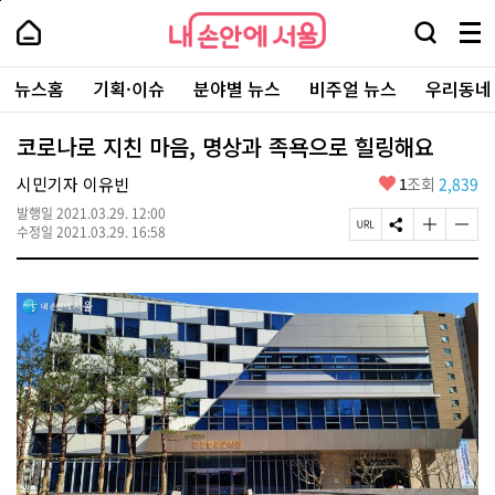
본
페
내
문
이
내
손
검
메
바
지
손
안
색
뉴
로
상
안
주
에
창
전
가
단
에
뉴스홈
기획·이슈
분야별 뉴스
비주얼 뉴스
우리동네
요
서
열
체
기
으
서
서
울
기
보
로
울
비
기
이
-
코로나로 지친 마음, 명상과 족욕으로 힐링해요
스
동
서
바
울
좋
시민기자 이유빈
1
조회
2,839
로
시
아
가
대
발행일
2021.03.29. 12:00
요
기
페
S
글
글
표
수정일
2021.03.29. 16:58
이
N
자
자
소
지
S
크
크
통
U
공
기
기
포
R
유
크
작
털
L
하
게
게
복
기
변
변
사
경
경
하
하
기
기