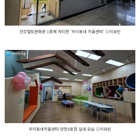
건강힐링문화관 1층에 자리한 '우리동네 키움센터' ⓒ이유빈
우리동네키움센터 양천3호점 실내 모습 ⓒ이유빈