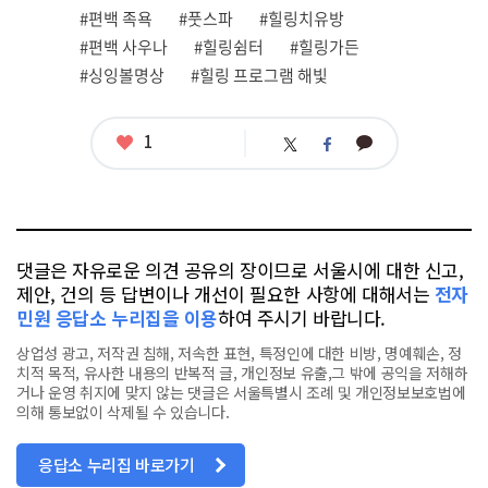
그
#편백 족욕
#풋스파
#힐링치유방
#편백 사우나
#힐링쉼터
#힐링가든
#싱잉볼명상
#힐링 프로그램 해빛
좋
1
카
트
페
아
카
위
이
요
오
터
스
톡
북
댓글은 자유로운 의견 공유의 장이므로 서울시에 대한 신고,
제안, 건의 등 답변이나 개선이 필요한 사항에 대해서는
전자
민원 응답소 누리집을 이용
하여 주시기 바랍니다.
상업성 광고, 저작권 침해, 저속한 표현, 특정인에 대한 비방, 명예훼손, 정
치적 목적, 유사한 내용의 반복적 글, 개인정보 유출,그 밖에 공익을 저해하
거나 운영 취지에 맞지 않는 댓글은 서울특별시 조례 및 개인정보보호법에
의해 통보없이 삭제될 수 있습니다.
응답소 누리집 바로가기