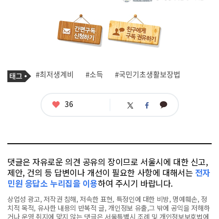
기
태
#최저생계비
#소득
#국민기초생활보장법
사
그
관
련
태
좋
36
카
트
페
그
아
카
위
이
요
오
터
스
톡
북
댓글은 자유로운 의견 공유의 장이므로 서울시에 대한 신고,
제안, 건의 등 답변이나 개선이 필요한 사항에 대해서는
전자
민원 응답소 누리집을 이용
하여 주시기 바랍니다.
상업성 광고, 저작권 침해, 저속한 표현, 특정인에 대한 비방, 명예훼손, 정
치적 목적, 유사한 내용의 반복적 글, 개인정보 유출,그 밖에 공익을 저해하
거나 운영 취지에 맞지 않는 댓글은 서울특별시 조례 및 개인정보보호법에