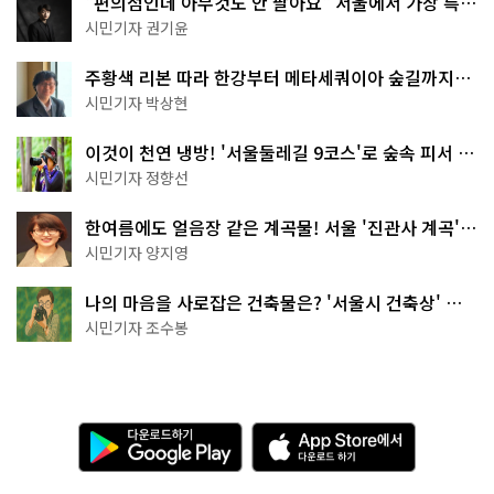
"편의점인데 아무것도 안 팔아요" 서울에서 가장 특별
한 편의점의 정체
시민기자 권기윤
주황색 리본 따라 한강부터 메타세쿼이아 숲길까지…
서울둘레길 15코스
시민기자 박상현
이것이 천연 냉방! '서울둘레길 9코스'로 숲속 피서 떠
나볼까
시민기자 정향선
한여름에도 얼음장 같은 계곡물! 서울 '진관사 계곡'이
천국이네~
시민기자 양지영
나의 마음을 사로잡은 건축물은? '서울시 건축상' 수
상작 공개!
시민기자 조수봉
다
A
운
p
로
p
드
S