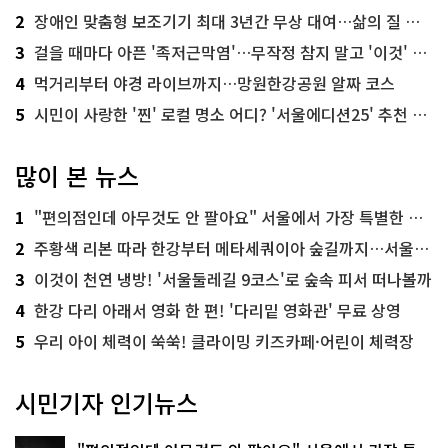
2
장애인 맞춤형 보조기기 최대 3년간 무상 대여…삶의 질 높인다
3
걸을 때마다 아픈 '족저근막염'…무작정 참지 말고 '이것' 해보세요!
4
먹거리부터 야경 라이브까지…망원한강공원 알짜 코스
5
시민이 사랑한 '찐' 로컬 명소 어디? '서울에디션25' 추천 코스
많이 본 뉴스
1
"편의점인데 아무것도 안 팔아요" 서울에서 가장 특별한 편의점의 정체
2
주황색 리본 따라 한강부터 메타세쿼이아 숲길까지…서울둘레길 15코스
3
이것이 천연 냉방! '서울둘레길 9코스'로 숲속 피서 떠나볼까
4
한강 다리 아래서 영화 한 편! '다리밑 영화관' 무료 상영
5
우리 아이 체력이 쑥쑥! 클라이밍 키즈카페·어린이 체력장
시민기자 인기뉴스