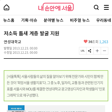
본
페
내
문
이
내
손
검
메
바
지
손
안
색
뉴
로
상
안
주
에
창
전
가
단
에
뉴스홈
기획·이슈
분야별 뉴스
비주얼 뉴스
우리동네
요
서
열
체
기
으
서
서
울
기
보
로
울
비
기
이
-
저소득 틈새 계층 발굴 지원
스
동
서
바
울
좋
연성대학교
36
조회
1,263
로
시
아
가
대
발행일
2013.12.23. 00:00
요
기
페
S
글
글
표
수정일
2013.12.23. 00:00
이
N
자
자
소
지
S
크
크
통
U
공
기
기
포
R
유
크
작
털
L
하
게
게
[서울톡톡] 서울사람들의 삶의 질을 알아보기 위해 전문가와 시민이 함께 만
복
기
변
변
사
경
경
든 것이 '희망서울 생활지표'다. 그 중 노후, 일자리, 교통 등과 관련된 인기지
하
하
표를 서울시와 MOU를 체결한 연성대학교 광고영상디자인과 학생들이 '인포
기
기
그래픽'으로 재구성했다.