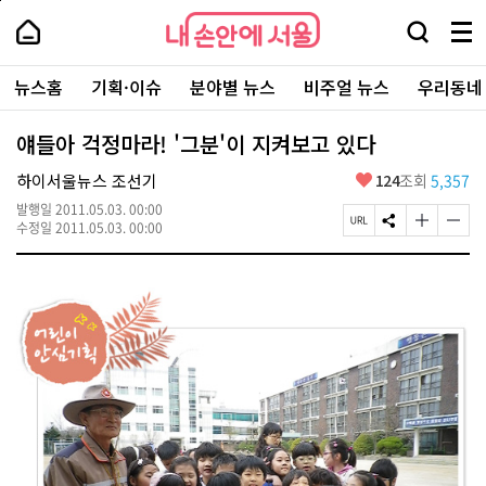
본
페
내
문
이
내
손
검
메
바
지
손
안
색
뉴
로
상
안
주
에
창
전
가
단
에
뉴스홈
기획·이슈
분야별 뉴스
비주얼 뉴스
우리동네
요
서
열
체
기
으
서
서
울
기
보
로
울
비
기
이
-
얘들아 걱정마라! '그분'이 지켜보고 있다
스
동
서
바
울
좋
하이서울뉴스 조선기
124
조회
5,357
로
시
아
가
대
발행일
2011.05.03. 00:00
요
기
페
S
글
글
표
수정일
2011.05.03. 00:00
이
N
자
자
소
지
S
크
크
통
U
공
기
기
포
R
유
크
작
털
L
하
게
게
복
기
변
변
사
경
경
하
하
기
기