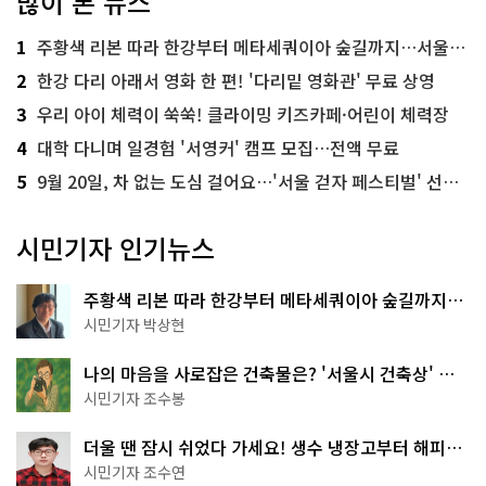
많이 본 뉴스
1
주황색 리본 따라 한강부터 메타세쿼이아 숲길까지…서울둘레길 15코스
2
한강 다리 아래서 영화 한 편! '다리밑 영화관' 무료 상영
3
우리 아이 체력이 쑥쑥! 클라이밍 키즈카페·어린이 체력장
4
대학 다니며 일경험 '서영커' 캠프 모집…전액 무료
5
9월 20일, 차 없는 도심 걸어요…'서울 걷자 페스티벌' 선착순 5천명
시민기자 인기뉴스
주황색 리본 따라 한강부터 메타세쿼이아 숲길까지…
서울둘레길 15코스
시민기자 박상현
나의 마음을 사로잡은 건축물은? '서울시 건축상' 수
상작 공개!
시민기자 조수봉
더울 땐 잠시 쉬었다 가세요! 생수 냉장고부터 해피소
·무더위쉼터까지
시민기자 조수연