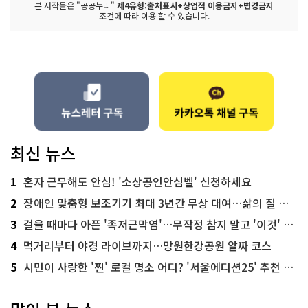
본 저작물은 "공공누리"
제4유형:출처표시+상업적 이용금지+변경금지
조건에 따라 이용 할 수 있습니다.
최신 뉴스
1
혼자 근무해도 안심! '소상공인안심벨' 신청하세요
2
장애인 맞춤형 보조기기 최대 3년간 무상 대여…삶의 질 높인다
3
걸을 때마다 아픈 '족저근막염'…무작정 참지 말고 '이것' 해보세요!
4
먹거리부터 야경 라이브까지…망원한강공원 알짜 코스
5
시민이 사랑한 '찐' 로컬 명소 어디? '서울에디션25' 추천 코스