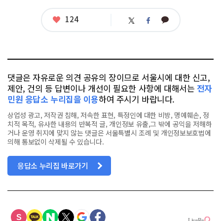
관
련
태
좋
124
카
트
페
그
아
카
위
이
요
오
터
스
톡
북
댓글은 자유로운 의견 공유의 장이므로 서울시에 대한 신고,
제안, 건의 등 답변이나 개선이 필요한 사항에 대해서는
전자
민원 응답소 누리집을 이용
하여 주시기 바랍니다.
상업성 광고, 저작권 침해, 저속한 표현, 특정인에 대한 비방, 명예훼손, 정
치적 목적, 유사한 내용의 반복적 글, 개인정보 유출,그 밖에 공익을 저해하
거나 운영 취지에 맞지 않는 댓글은 서울특별시 조례 및 개인정보보호법에
의해 통보없이 삭제될 수 있습니다.
응답소 누리집 바로가기