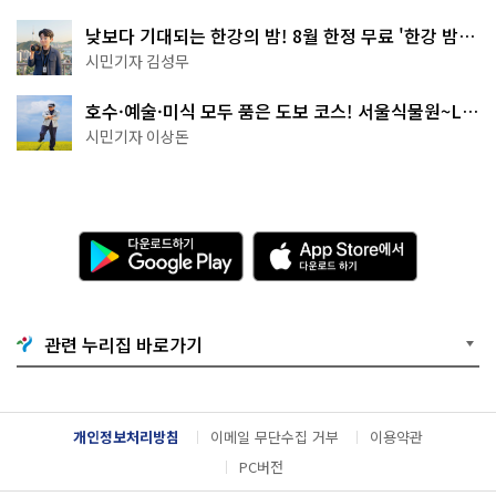
낮보다 기대되는 한강의 밤! 8월 한정 무료 '한강 밤
핑' 예약은?
시민기자 김성무
호수·예술·미식 모두 품은 도보 코스! 서울식물원~LG
아트센터~마곡테라스거리
시민기자 이상돈
다
A
운
p
로
p
드
S
하
t
기
o
관련 누리집 바로가기
G
r
o
e
o
에
g
서
l
다
개인정보처리방침
이메일 무단수집 거부
이용약관
e
운
P
로
PC버전
l
드