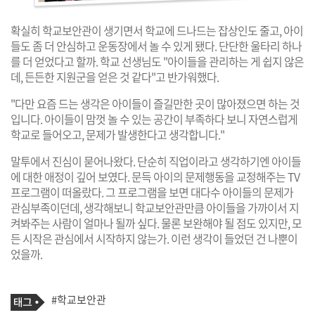
확실히 학교보안관이 생기면서 학교에 드나드는 잡상인도 줄고, 아이
들도 좀 더 안심하고 운동장에서 놀 수 있게 됐다. 단단한 울타리 하나
를 더 얻었다고 할까. 학교 선생님도 "아이들을 관리하는 게 쉽지 않은
데, 든든한 지원군을 얻은 것 같다"고 반가워했다.
"다만 요즘 드는 생각은 아이들이 즐길만한 곳이 많아졌으면 하는 것
입니다. 아이들이 맘껏 놀 수 있는 공간이 부족하다 보니 자연스럽게
학교로 들어오고, 문제가 발생한다고 생각합니다."
말투에서 진심이 묻어나왔다. 단순히 직업이라고 생각하기엔 아이들
에 대한 애정이 깊어 보였다. 문득 아이의 문제행동을 교정해주는 TV
프로그램이 떠올랐다. 그 프로그램을 보면 대다수 아이들의 문제가
관심부족이던데, 생각해보니 학교보안관만큼 아이들을 가까이서 지
켜봐주는 사람이 얼마나 될까 싶다. 물론 보완해야 될 점도 있지만, 모
든 시작은 관심에서 시작하지 않는가. 이런 생각이 들었던 건 나뿐이
었을까.
기
태
#학교보안관
사
그