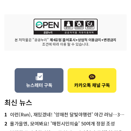
본 저작물은 "공공누리"
제4유형:출처표시+상업적 이용금지+변경금지
조건에 따라 이용 할 수 있습니다.
최신 뉴스
1
이런(Run), 재밌겠네! '양재천 달빛야행런' 야간 러닝…300명 모집
2
올가을엔, 모여봐요! '매헌시민의숲' 50여개 정원 조성