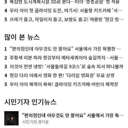
3
복잡한 도시계획시설 3D로 본다…미아 '층층공원' 첫 적용
4
우리 아이 첫 클라이밍 도전, 여기서! 서울형 키즈카페 '서울가족플라자점'
5
쓰레기 줍고, 마일리지 줍고, 보람도 줍고! 여름밤 '한강 밤마실 줍깅'
많이 본 뉴스
1
"편의점인데 아무것도 안 팔아요" 서울에서 가장 특별한 편의점의 정체
2
주황색 리본 따라 한강부터 메타세쿼이아 숲길까지…서울둘레길 15코스
3
이것이 천연 냉방! '서울둘레길 9코스'로 숲속 피서 떠나볼까
4
한강 다리 아래서 영화 한 편! '다리밑 영화관' 무료 상영
5
우리 아이 체력이 쑥쑥! 클라이밍 키즈카페·어린이 체력장
시민기자 인기뉴스
"편의점인데 아무것도 안 팔아요" 서울에서 가장 특별
한 편의점의 정체
시민기자 권기윤