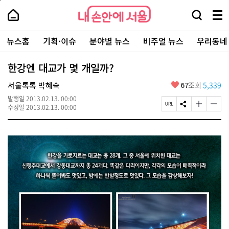
본
페
내
문
이
내
손
검
메
바
지
손
안
색
뉴
로
상
안
주
에
창
전
가
단
에
뉴스홈
기획·이슈
분야별 뉴스
비주얼 뉴스
우리동네
요
서
열
체
기
으
서
서
울
기
보
로
울
비
기
이
-
한강엔 대교가 몇 개일까?
스
동
서
바
울
좋
서울톡톡 박혜숙
67
조회
5,339
로
시
아
가
대
발행일
2013.02.13. 00:00
요
기
페
S
글
글
표
수정일
2013.02.13. 00:00
이
N
자
자
소
지
S
크
크
통
U
공
기
기
포
R
유
크
작
털
L
하
게
게
복
기
변
변
사
경
경
하
하
기
기