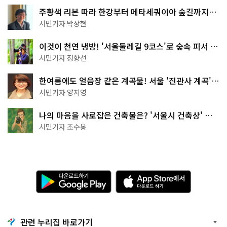
주황색 리본 따라 한강부터 메타세쿼이아 숲길까지…
서울둘레길 15코스
시민기자 박상현
이것이 천연 냉방! '서울둘레길 9코스'로 숲속 피서 떠
나볼까
시민기자 정향선
한여름에도 얼음장 같은 계곡물! 서울 '진관사 계곡'이
천국이네~
시민기자 양지영
나의 마음을 사로잡은 건축물은? '서울시 건축상' 수
상작 공개!
시민기자 조수봉
다
A
운
p
로
p
드
S
하
t
기
o
관련 누리집 바로가기
G
r