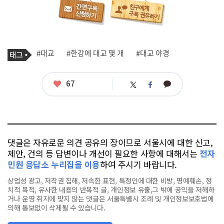
기
태
#대교
#한강에 대교 몇 개
#대교 야경
사
그
관
련
태
좋
67
카
트
페
그
아
카
위
이
요
오
터
스
톡
북
댓글은 자유로운 의견 공유의 장이므로 서울시에 대한 신고,
제안, 건의 등 답변이나 개선이 필요한 사항에 대해서는
전자
민원 응답소 누리집을 이용
하여 주시기 바랍니다.
상업성 광고, 저작권 침해, 저속한 표현, 특정인에 대한 비방, 명예훼손, 정
치적 목적, 유사한 내용의 반복적 글, 개인정보 유출,그 밖에 공익을 저해하
거나 운영 취지에 맞지 않는 댓글은 서울특별시 조례 및 개인정보보호법에
의해 통보없이 삭제될 수 있습니다.